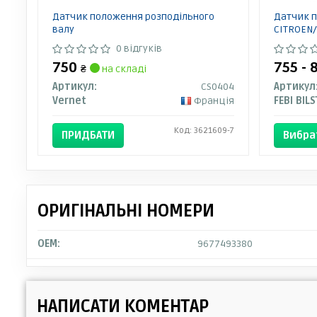
Датчик положення розподільного
Датчик п
валу
CITROEN/
0 відгуків
750
755 -
₴
на складі
Артикул:
CS0404
Артикул
Vernet
Франція
FEBI BILS
Код: 3621609-7
ПРИДБАТИ
Вибра
ОРИГІНАЛЬНІ НОМЕРИ
OEM:
9677493380
НАПИСАТИ КОМЕНТАР