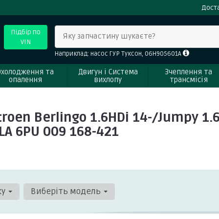
Доста
Підбір по
Яку запчастину шукаєте?
VIN
Наприклад: насос ГУР Туксон, 06H905601A
Охолодження та
Двигун і Система
Зчеплення та
опалення
вихлопу
трансмісія
n Berlingo 1.6HDi 14-/Jumpy 1.6HD
LLA 6PU 009 168-421
ку
Виберіть модель