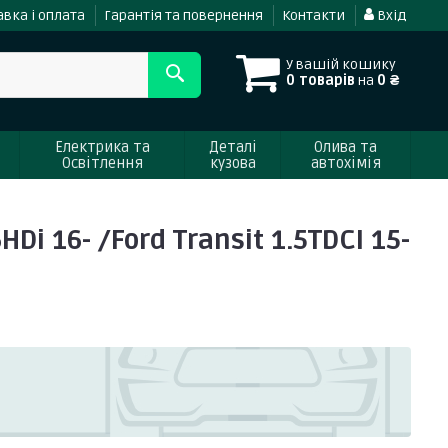
вка і оплата
Гарантія та повернення
Контакти
Вхід
У вашій кошику
0 товарів
на
0 ₴
Електрика та
Деталі
Олива та
Освітлення
кузова
автохімія
i 16- /Ford Transit 1.5TDCI 15-