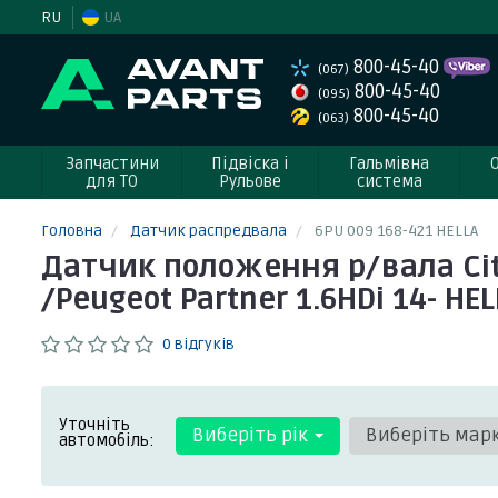
RU
UA
800-45-40
(067)
800-45-40
(095)
800-45-40
(063)
Запчастини
Підвіска і
Гальмівна
для ТО
Рульове
система
Головна
Датчик распредвала
6PU 009 168-421 HELLA
Датчик положення р/вала Citroe
/Peugeot Partner 1.6HDi 14- HE
0 відгуків
Уточніть
Виберіть рік
Виберіть мар
автомобіль: