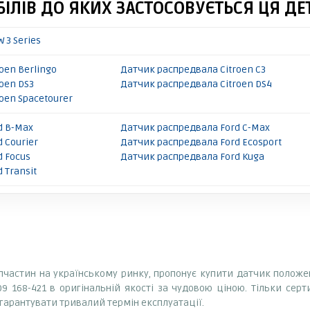
ІЛІВ ДО ЯКИХ ЗАСТОСОВУЄТЬСЯ ЦЯ ДЕ
 3 Series
oen Berlingo
Датчик распредвала Citroen C3
oen DS3
Датчик распредвала Citroen DS4
oen Spacetourer
d B-Max
Датчик распредвала Ford C-Max
 Courier
Датчик распредвала Ford Ecosport
d Focus
Датчик распредвала Ford Kuga
 Transit
апчастин на українському ринку, пропонує купити датчик положення
 009 168-421 в оригінальній якості за чудовою ціною. Тільки серт
гарантувати тривалий термін експлуатації.