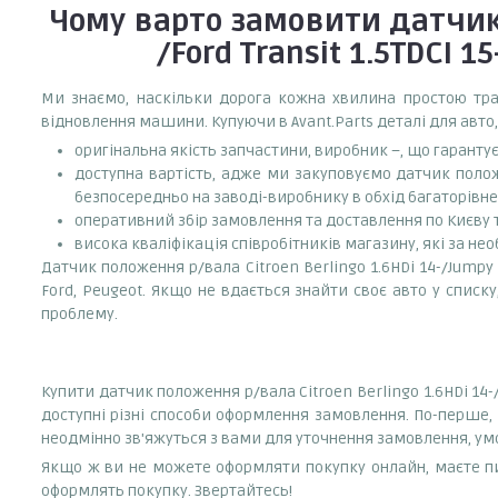
Чому варто замовити
датчик 
/Ford Transit 1.5TDCI 1
Ми знаємо, наскільки дорога кожна хвилина простою тран
відновлення машини. Купуючи в Avant.Parts деталі для авто,
оригінальна якість запчастини, виробник –, що гаранту
доступна вартість, адже ми закуповуємо датчик положенн
безпосередньо на заводі-виробнику в обхід багаторівне
оперативний збір замовлення та доставлення по Києву та
висока кваліфікація співробітників магазину, які за нео
Датчик положення р/вала Citroen Berlingo 1.6HDi 14-/Jumpy 1
Ford, Peugeot. Якщо не вдається знайти своє авто у спис
проблему.
Купити датчик положення р/вала Citroen Berlingo 1.6HDi 14-/
доступні різні способи оформлення замовлення. По-перше,
неодмінно зв'яжуться з вами для уточнення замовлення, ум
Якщо ж ви не можете оформляти покупку онлайн, маєте пи
оформлять покупку. Звертайтесь!