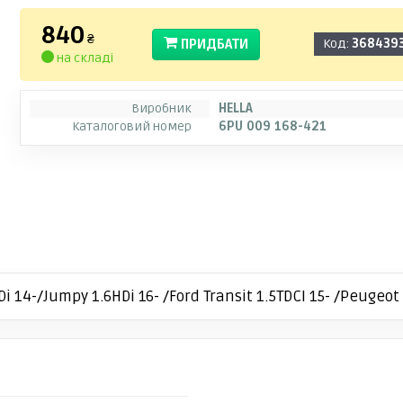
840
₴
ПРИДБАТИ
Код:
368439
на складі
Виробник
HELLA
Каталоговий номер
6PU 009 168-421
14-/Jumpy 1.6HDi 16- /Ford Transit 1.5TDCI 15- /Peugeot 