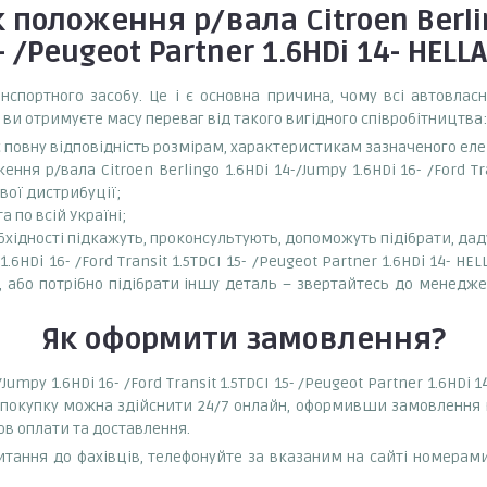
положення р/вала Citroen Berling
5- /Peugeot Partner 1.6HDi 14- HELL
спортного засобу. Це і є основна причина, чому всі автовла
 ви отримуєте масу переваг від такого вигідного співробітництва:
є повну відповідність розмірам, характеристикам зазначеного ел
я р/вала Citroen Berlingo 1.6HDi 14-/Jumpy 1.6HDi 16- /Ford Tran
вої дистрибуції;
 по всій Україні;
бхідності підкажуть, проконсультують, допоможуть підібрати, даду
.6HDi 16- /Ford Transit 1.5TDCI 15- /Peugeot Partner 1.6HDi 14- HE
ку, або потрібно підібрати іншу деталь – звертайтесь до мен
Як оформити замовлення?
Jumpy 1.6HDi 16- /Ford Transit 1.5TDCI 15- /Peugeot Partner 1.6HDi
 покупку можна здійснити 24/7 онлайн, оформивши замовлення н
ов оплати та доставлення.
тання до фахівців, телефонуйте за вказаним на сайті номерами