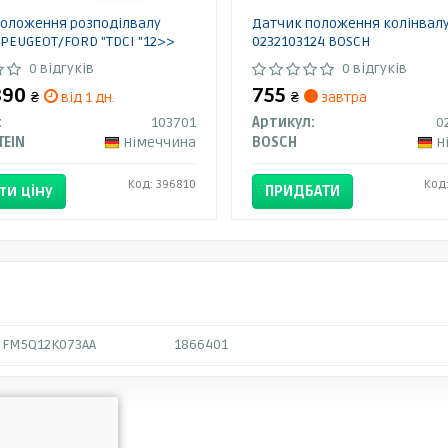
оложення розподілвалу
Датчик положення колінвал
PEUGEOT/FORD "TDCI "12>>
0232103124 BOSCH
0 відгуків
0 відгуків
 890
755
₴
від 1 дн.
₴
завтра
:
103701
Артикул:
0
TEIN
Німеччина
BOSCH
Н
Код: 396810
Код
ти ціну
ПРИДБАТИ
FM5Q12K073AA
1866401