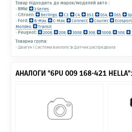
Товар підходить до марок/моделей авто :
-
BMW:
3 Series
-
Citroen:
Berlingo
,
C3
,
C4
,
DS3
,
DS4
,
DS5
,
Sp
-
Ford:
B-Max
,
C-Max
,
Connect
,
Courier
,
Ecosport
Mondeo
,
Transit
-
Peugeot:
2008
,
208
,
3008
,
308
,
5008
,
508
,
Товарна група:
- Двигун і Система вихлопу
Датчик распредвала
АНАЛОГИ "6PU 009 168-421 HELLA"