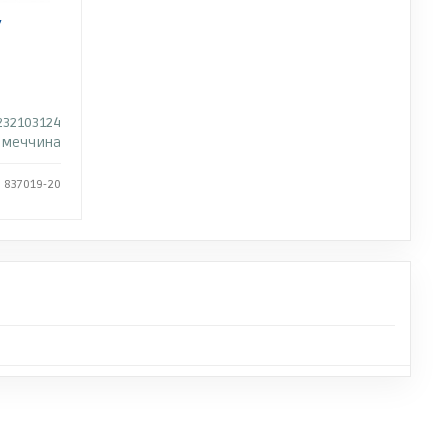
у
232103124
імеччина
: 837019-20