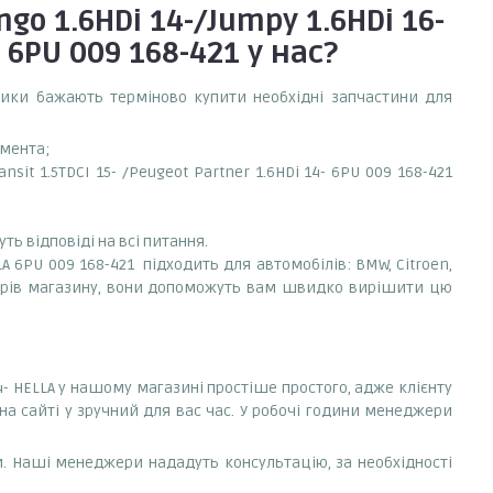
o 1.6HDi 14-/Jumpy 1.6HDi 16-
A 6PU 009 168-421
у нас?
сники бажають терміново купити необхідні запчастини для
емента;
sit 1.5TDCI 15- /Peugeot Partner 1.6HDi 14- 6PU 009 168-421
ть відповіді на всі питання.
LLA 6PU 009 168-421 підходить для автомобілів: BMW, Citroen,
еджерів магазину, вони допоможуть вам швидко вирішити цю
 14- HELLA у нашому магазині простіше простого, адже клієнту
а сайті у зручний для вас час. У робочі години менеджери
. Наші менеджери нададуть консультацію, за необхідності