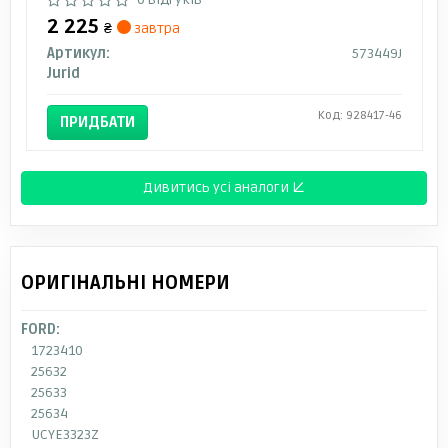
2 225
₴
завтра
Артикул:
573449J
Jurid
Код: 928417-46
ПРИДБАТИ
Дивитись усі аналоги ↓
ОРИГІНАЛЬНІ НОМЕРИ
FORD:
1723410
25632
25633
25634
UCYE3323Z