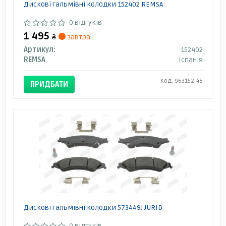
Дискові гальмівні колодки 152402 REMSA
0 відгуків
1 495
₴
завтра
Артикул:
152402
REMSA
Іспанія
Код: 963152-46
ПРИДБАТИ
Дискові гальмівні колодки 573449J JURID
0 відгуків