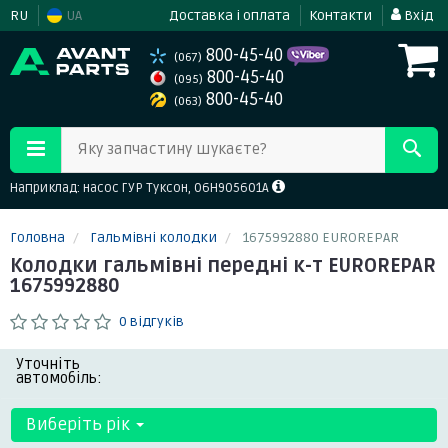
RU
UA
Доставка і оплата
Контакти
Вхід
800-45-40
(067)
800-45-40
(095)
800-45-40
(063)
Яку запчастину шукаєте?
Наприклад: насос ГУР Туксон, 06H905601A
Головна
Гальмівні колодки
1675992880 EUROREPAR
Колодки гальмівні передні к-т EUROREPAR
1675992880
0 відгуків
Уточніть
автомобіль:
Виберіть рік