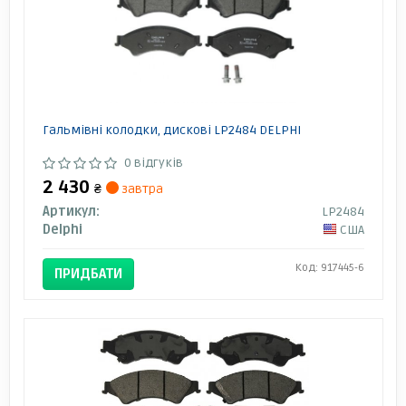
Гальмівні колодки, дискові LP2484 DELPHI
0 відгуків
2 430
₴
завтра
Артикул:
LP2484
Delphi
США
Код: 917445-6
ПРИДБАТИ