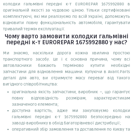
колодки гальмівні передні к-т EUROREPAR 1675992880 в
оригінальній якості за чудовою ціною. Тільки сертифіковані
комплектуючі, які ми реалізуємо по всій Україні, допоможуть
відновити повну функціональність автомобіля, гарантувати
тривалий термін експлуатації.
Чому варто замовити
колодки гальмівні
передні к-т EUROREPAR 1675992880
у нас?
Ми знаємо, наскільки дорога кожна хвилина простою
транспортного засобу. Це і є основна причина, чому всі
автовласники бажають терміново купити необхідні
запчастини для відновлення машини. Купуючи в Avant.Parts
деталі для авто, ви отримуєте масу переваг від такого
вигідного співробітництва:
оригінальна якість запчастини, виробник –, що гарантує
повну відповідність розмірам, характеристикам
зазначеного елемента;
доступна вартість, адже ми закуповуємо колодки
гальмівні передні к-т 1675992880 безпосередньо на
заводі-виробнику в обхід багаторівневої дистрибуції;
оперативний збір замовлення та доставлення по Києву та