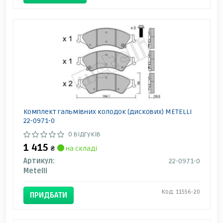
Комплект гальмівних колодок (дискових) METELLI
22-0971-0
0 відгуків
1 415
₴
на складі
Артикул:
22-0971-0
Metelli
Код: 11556-20
ПРИДБАТИ