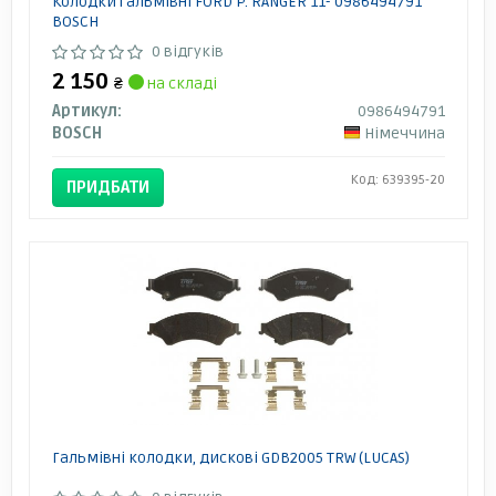
Колодки гальмівні FORD P. RANGER 11- 0986494791
BOSCH
0 відгуків
2 150
₴
на складі
Артикул:
0986494791
BOSCH
Німеччина
Код: 639395-20
ПРИДБАТИ
Гальмівні колодки, дискові GDB2005 TRW (LUCAS)