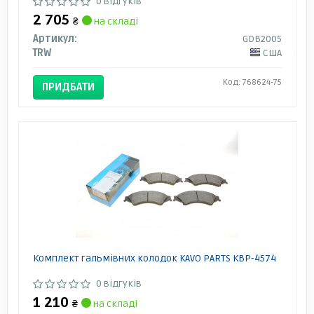
0 відгуків
2 705
₴
на складі
Артикул:
GDB2005
TRW
США
Код: 768624-75
ПРИДБАТИ
Комплект гальмівних колодок KAVO PARTS KBP-4574
0 відгуків
1 210
₴
на складі