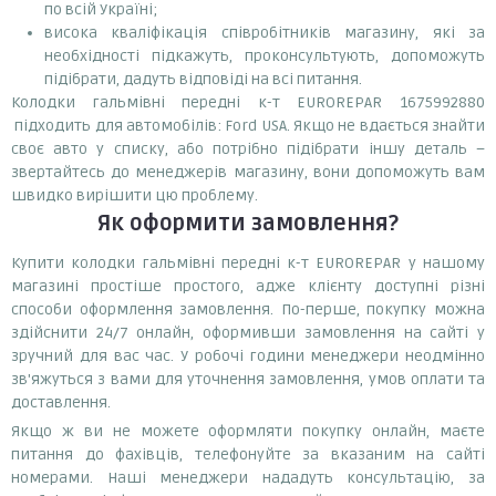
по всій Україні;
висока кваліфікація співробітників магазину, які за
необхідності підкажуть, проконсультують, допоможуть
підібрати, дадуть відповіді на всі питання.
Колодки гальмівні передні к-т EUROREPAR 1675992880
підходить для автомобілів: Ford USA. Якщо не вдається знайти
своє авто у списку, або потрібно підібрати іншу деталь –
звертайтесь до менеджерів магазину, вони допоможуть вам
швидко вирішити цю проблему.
Як оформити замовлення?
Купити колодки гальмівні передні к-т EUROREPAR у нашому
магазині простіше простого, адже клієнту доступні різні
способи оформлення замовлення. По-перше, покупку можна
здійснити 24/7 онлайн, оформивши замовлення на сайті у
зручний для вас час. У робочі години менеджери неодмінно
зв'яжуться з вами для уточнення замовлення, умов оплати та
доставлення.
Якщо ж ви не можете оформляти покупку онлайн, маєте
питання до фахівців, телефонуйте за вказаним на сайті
номерами. Наші менеджери нададуть консультацію, за