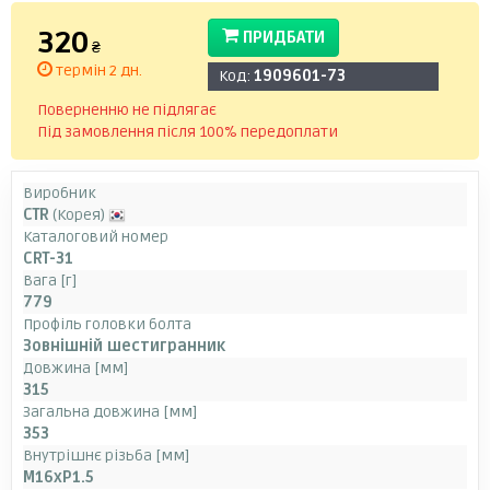
320
ПРИДБАТИ
₴
термін 2 дн.
Код:
1909601-73
Поверненню не підлягає
Під замовлення після 100% передоплати
Виробник
CTR
(Корея)
Каталоговий номер
CRT-31
Вага [г]
779
Профіль головки болта
Зовнішній шестигранник
Довжина [мм]
315
Загальна довжина [мм]
353
Внутрішнє різьба [мм]
M16xP1.5