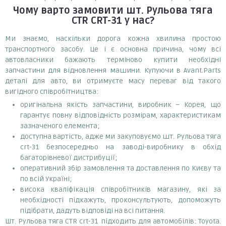
Чому варто замовити
шт. Рульова тяга
CTR CRT-31
у нас?
Ми знаємо, наскільки дорога кожна хвилина простою
транспортного засобу. Це і є основна причина, чому всі
автовласники бажають терміново купити необхідні
запчастини для відновлення машини. Купуючи в Avant.Parts
деталі для авто, ви отримуєте масу переваг від такого
вигідного співробітництва:
оригінальна якість запчастини, виробник – Корея, що
гарантує повну відповідність розмірам, характеристикам
зазначеного елемента;
доступна вартість, адже ми закуповуємо шт. Рульова тяга
crt-31 безпосередньо на заводі-виробнику в обхід
багаторівневої дистрибуції;
оперативний збір замовлення та доставлення по Києву та
по всій Україні;
висока кваліфікація співробітників магазину, які за
необхідності підкажуть, проконсультують, допоможуть
підібрати, дадуть відповіді на всі питання.
Шт. Рульова тяга CTR crt-31 підходить для автомобілів: Toyota.