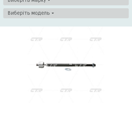
Виберіть марку
Виберіть модель