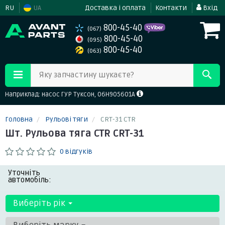
RU
UA
Доставка і оплата
Контакти
Вхід
800-45-40
(067)
800-45-40
(095)
800-45-40
(063)
Яку запчастину шукаєте?
Наприклад: насос ГУР Туксон, 06H905601A
Головна
Рульові тяги
CRT-31 CTR
Шт. Рульова тяга CTR CRT-31
0 відгуків
Уточніть
автомобіль:
Виберіть рік