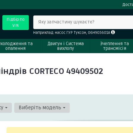
Доста
Підбір по
Яку запчастину шукаєте?
VIN
Наприклад: насос ГУР Туксон, 06H905601A
Охолодження та
Двигун і Система
Зчеплення та
опалення
вихлопу
трансмісія
індрів CORTECO 49409502
ку
Виберіть модель