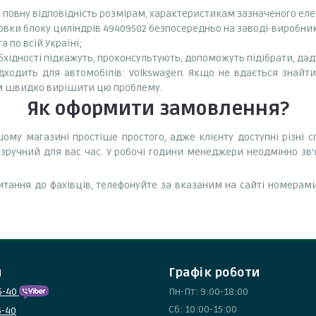
є повну відповідність розмірам, характеристикам зазначеного ел
вки блоку циліндрів 49409502 безпосередньо на заводі-виробнику
 по всій Україні;
бхідності підкажуть, проконсультують, допоможуть підібрати, даду
одить для автомобілів: Volkswagen. Якщо не вдається знайти 
ам швидко вирішити цю проблему.
Як оформити замовлення?
ому магазині простіше простого, адже клієнту доступні різні
зручний для вас час. У робочі години менеджери неодмінно зв
тання до фахівців, телефонуйте за вказаним на сайті номерами
и
Графік роботи
5-40
Пн-Пт: 9:00-18:00
Сб: 10:00-15:00
5-40