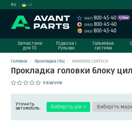
RU
UA
800-45-40
(067)
800-45-40
(095)
800-45-40
(063)
Запчастини
Підвіска і
Гальмівна
для ТО
Рульове
система
Головна
Прокладка ГБЦ
49409502 CORTECO
Прокладка головки блоку цил
0 відгуків
Уточніть
Виберіть рік
Виберіть мар
автомобіль: