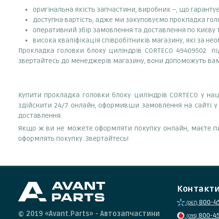
оригінальна якість запчастини, виробник –, що гаранту
доступна вартість, адже ми закуповуємо прокладка голо
оперативний збір замовлення та доставлення по Києву та
висока кваліфікація співробітників магазину, які за нео
Прокладка головки блоку циліндрів CORTECO 49409502 підх
звертайтесь до менеджерів магазину, вони допоможуть в
Купити прокладка головки блоку циліндрів CORTECO у наш
здійснити 24/7 онлайн, оформивши замовлення на сайті у 
доставлення.
Якщо ж ви не можете оформляти покупку онлайн, маєте пи
оформлять покупку. Звертайтесь!
Контакт
800-4
(067)
© 2019 «Avant.Parts» - Автозапчастини
800-4
(095)