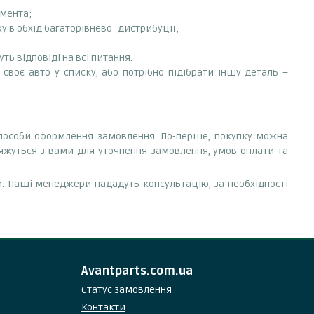
емента;
 в обхід багаторівневої дистрибуції;
ть відповіді на всі питання.
своє авто у списку, або потрібно підібрати іншу деталь –
 способи оформлення замовлення. По-перше, покупку можна
'яжуться з вами для уточнення замовлення, умов оплати та
. Наші менеджери нададуть консультацію, за необхідності
Avantparts.com.ua
Статус замовлення
Контакти