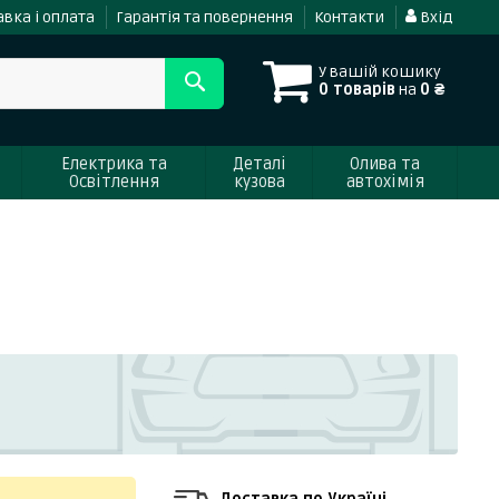
вка і оплата
Гарантія та повернення
Контакти
Вхід
У вашій кошику
0 товарів
на
0 ₴
Електрика та
Деталі
Олива та
Освітлення
кузова
автохімія