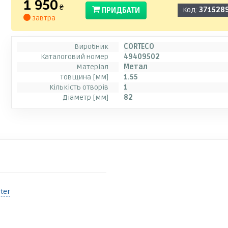
1 950
₴
ПРИДБАТИ
Код:
371528
завтра
Виробник
CORTECO
Каталоговий номер
49409502
Матеріал
Метал
Товщина [мм]
1.55
Кількість отворів
1
Діаметр [мм]
82
ter