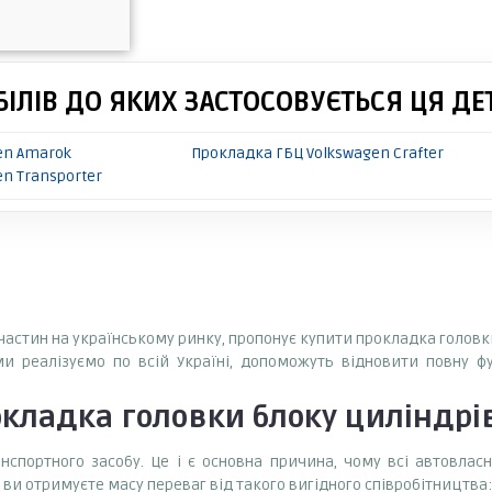
ІЛІВ ДО ЯКИХ ЗАСТОСОВУЄТЬСЯ ЦЯ ДЕ
en Amarok
Прокладка ГБЦ Volkswagen Crafter
n Transporter
пчастин на українському ринку, пропонує купити прокладка головк
ми реалізуємо по всій Україні, допоможуть відновити повну ф
кладка головки блоку циліндрі
спортного засобу. Це і є основна причина, чому всі автовла
 ви отримуєте масу переваг від такого вигідного співробітництва: