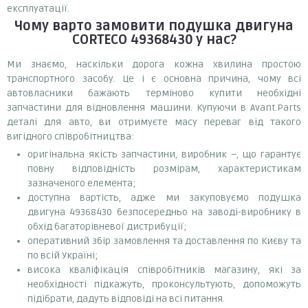
експлуатації.
Чому варто замовити
подушка двигуна
CORTECO 49368430
у нас?
Ми знаємо, наскільки дорога кожна хвилина простою
транспортного засобу. Це і є основна причина, чому всі
автовласники бажають терміново купити необхідні
запчастини для відновлення машини. Купуючи в Avant.Parts
деталі для авто, ви отримуєте масу переваг від такого
вигідного співробітництва:
оригінальна якість запчастини, виробник –, що гарантує
повну відповідність розмірам, характеристикам
зазначеного елемента;
доступна вартість, адже ми закуповуємо подушка
двигуна 49368430 безпосередньо на заводі-виробнику в
обхід багаторівневої дистрибуції;
оперативний збір замовлення та доставлення по Києву та
по всій Україні;
висока кваліфікація співробітників магазину, які за
необхідності підкажуть, проконсультують, допоможуть
підібрати, дадуть відповіді на всі питання.