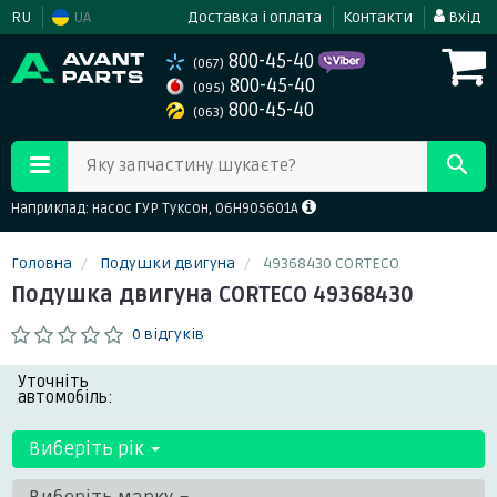
RU
UA
Доставка і оплата
Контакти
Вхід
800-45-40
(067)
800-45-40
(095)
800-45-40
(063)
Яку запчастину шукаєте?
Наприклад: насос ГУР Туксон, 06H905601A
Головна
Подушки двигуна
49368430 CORTECO
Подушка двигуна CORTECO 49368430
0 відгуків
Уточніть
автомобіль:
Виберіть рік