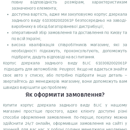
повну відповідність розмірам, характеристикам
зазначеного елемента;
доступна вартість, адже ми закуповуємо корпус дзеркала
заднього виду 6103082002061P безпосередньо на заводі-
виробнику в обхід багаторівневої дистрибуції;
оперативний збір замовлення та доставлення по Києву та
по всій Україні;
висока кваліфікація співробітників магазину, які за
необхідності підкажуть, проконсультують, допоможуть
підібрати, дадуть відповіді на всі питання.
Корпус дзеркала заднього виду BLIC 6103082002061P
підходить для автомобілів: Peugeot. Якщо не вдається знайти
своє авто у списку, або потрібно підібрати іншу деталь –
звертайтесь до менеджерів магазину, вони допоможуть вам
швидко вирішити цю проблему.
Як оформити замовлення?
Купити корпус дзеркала заднього виду BLIC у нашому
магазині простіше простого, адже клієнту доступні різні
способи оформлення замовлення. По-перше, покупку можна
здійснити 24/7 онлайн, оформивши замовлення на сайті у
зручний для вас час. У робочі години менеджери неодмінно