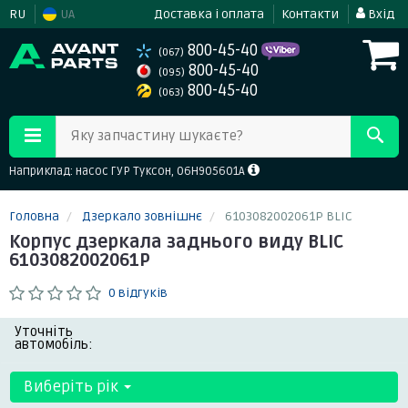
RU
UA
Доставка і оплата
Контакти
Вхід
800-45-40
(067)
800-45-40
(095)
800-45-40
(063)
Яку запчастину шукаєте?
Наприклад: насос ГУР Туксон, 06H905601A
Головна
Дзеркало зовнішнє
6103082002061P BLIC
Корпус дзеркала заднього виду BLIC
6103082002061P
0 відгуків
Уточніть
автомобіль:
Виберіть рік