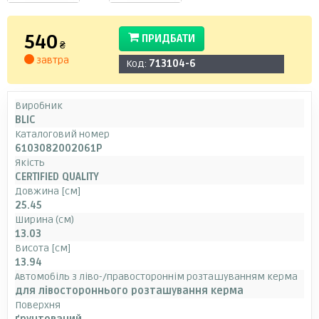
540
ПРИДБАТИ
₴
завтра
Код:
713104-6
Виробник
BLIC
Каталоговий номер
6103082002061P
Якість
CERTIFIED QUALITY
Довжина [см]
25.45
Ширина (см)
13.03
Висота [см]
13.94
Автомобіль з ліво-/правостороннім розташуванням керма
для лівостороннього розташування керма
Поверхня