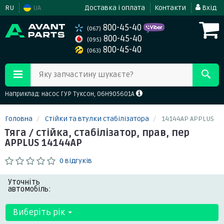
RU
UA
Доставка і оплата
Контакти
Вхід
800-45-40
(067)
800-45-40
(095)
800-45-40
(063)
Яку запчастину шукаєте?
Наприклад: насос ГУР Туксон, 06H905601A
Головна
Стійки та втулки стабілізатора
14144AP APPLUS
Тяга / стійка, стабілізатор, прав, пер
APPLUS 14144AP
0 відгуків
Уточніть
автомобіль:
Виберіть рік