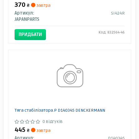
370
₴
завтра
Артикул:
SI424R
JAPANPARTS
Код: 832564-46
ПРИДБАТИ
Тяга стабілізатора.P D140345 DENCKERMANN
0 відгуків
445
₴
завтра
Артикул:
D140345