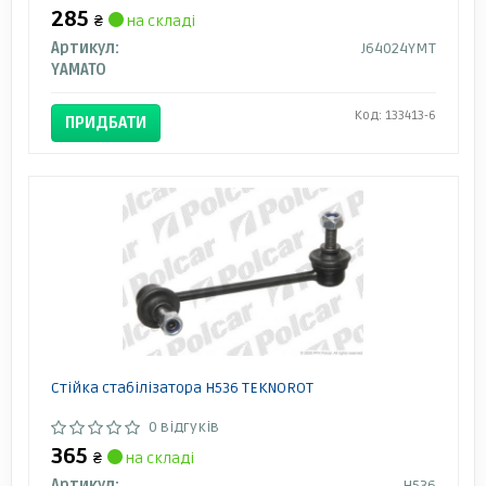
285
₴
на складі
Артикул:
J64024YMT
YAMATO
Код: 133413-6
ПРИДБАТИ
Стійка стабілізатора H536 TEKNOROT
0 відгуків
365
₴
на складі
Артикул:
H536