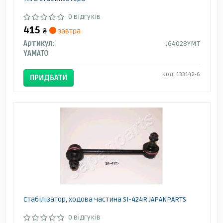
0 відгуків
415
₴
завтра
Артикул:
J64028YMT
YAMATO
Код: 133142-6
ПРИДБАТИ
Стабілізатор, ходова частина SI-424R JAPANPARTS
0 відгуків