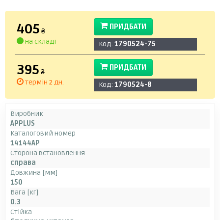
405
ПРИДБАТИ
₴
на складі
Код:
1790524-75
395
ПРИДБАТИ
₴
термін 2 дн.
Код:
1790524-8
Виробник
APPLUS
Каталоговий номер
14144AP
Сторона встановлення
справа
Довжина [мм]
150
Вага [кг]
0.3
Стійка