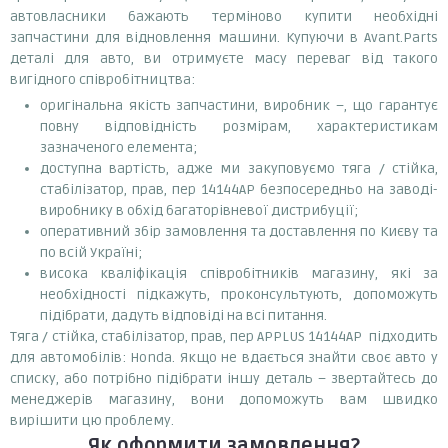
автовласники бажають терміново купити необхідні
запчастини для відновлення машини. Купуючи в Avant.Parts
деталі для авто, ви отримуєте масу переваг від такого
вигідного співробітництва:
оригінальна якість запчастини, виробник –, що гарантує
повну відповідність розмірам, характеристикам
зазначеного елемента;
доступна вартість, адже ми закуповуємо тяга / стійка,
стабілізатор, прав, пер 14144AP безпосередньо на заводі-
виробнику в обхід багаторівневої дистрибуції;
оперативний збір замовлення та доставлення по Києву та
по всій Україні;
висока кваліфікація співробітників магазину, які за
необхідності підкажуть, проконсультують, допоможуть
підібрати, дадуть відповіді на всі питання.
Тяга / стійка, стабілізатор, прав, пер APPLUS 14144AP підходить
для автомобілів: Honda. Якщо не вдається знайти своє авто у
списку, або потрібно підібрати іншу деталь – звертайтесь до
менеджерів магазину, вони допоможуть вам швидко
вирішити цю проблему.
Як оформити замовлення?