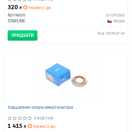
320
₴
термін 2 дн.
Артикул:
SF OF0183
STARLINE
Чехия
Код: 2919627-58
ПРИДБАТИ
Підшипник опори амортизатора
0 відгуків
1 415
₴
термін 2 дн.