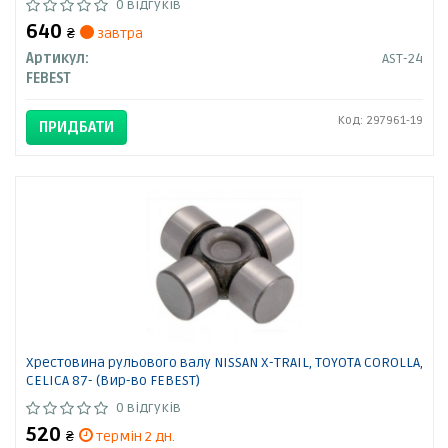
0 відгуків
640
₴
завтра
Артикул:
AST-24
FEBEST
Код: 297961-19
ПРИДБАТИ
Хрестовина рульового валу NISSAN X-TRAIL, TOYOTA COROLLA,
CELICA 87- (Вир-во FEBEST)
0 відгуків
520
₴
термін 2 дн.