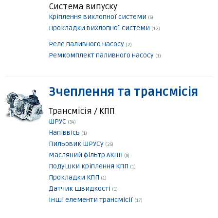
Система випуску
Кріплення вихлопної системи
(5)
Прокладки вихлопної системи
(12)
Реле паливного насосу
(2)
Ремкомплект паливного насосу
(1)
Зчеплення та трансмісія
Трансмісія / КПП
ШРУС
(34)
Напіввісь
(1)
Пильовик ШРУСу
(25)
Масляний фільтр АКПП
(8)
Подушки кріплення КПП
(1)
Прокладки КПП
(1)
Датчик швидкості
(1)
Інші елементи трансмісії
(17)