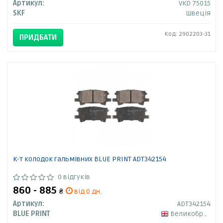
Артикул:
VKD 75015
SKF
Швеція
Код: 2902203-31
ПРИДБАТИ
К-т колодок гальмівних BLUE PRINT ADT342154
0 відгуків
860 - 885
₴
від 0 дн.
Артикул:
ADT342154
BLUE PRINT
Великобританія