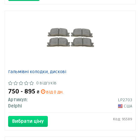
Гальмівні колодки, дискові
0 відгуків
750 - 895
₴
від 0 дн.
Артикул:
LP2703
Delphi
США
Код: 95589
Вибрати ціну