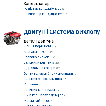
Кондиціонер
Радіатор кондиціонера
(2)
Компресор кондиціонера
(2)
Двигун і Система вихлопу
Деталі двигуна
Кільця поршневі
(10)
Клапана впускні
(4)
Клапана випускні
(4)
Сальники клапанів
(13)
Гідрокомпенсатори
(25)
Болти головки блоку циліндрів
(3)
Сальник розподільника
(17)
Колінвал
(4)
Сальник коленвала
(46)
Шків колінвалу / Демфер
(10)
Масляний насос
(1)