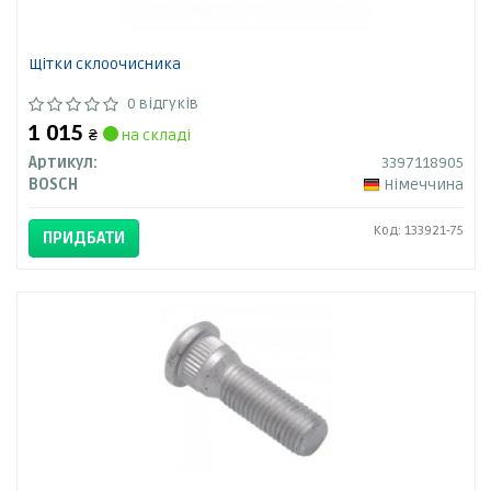
Щітки склоочисника
0 відгуків
1 015
₴
на складі
Артикул:
3397118905
BOSCH
Німеччина
Код: 133921-75
ПРИДБАТИ