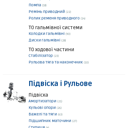
Помпа
(18)
Ремінь приводний
(22)
Ролик ременя приводного
(14)
ТО гальмівної системи
Колодки гальмівні
(90)
Диски гальмівні
(28)
ТО ходової частини
Стабілізатор
(23)
Рульова тяга та наконечник
(10)
Підвіска і Рульове
Підвіска
Амортизатори
(21)
Кульові опори
(26)
Важелі та тяги
(63)
Підшипник маточини
(27)
Ступиця
(4)