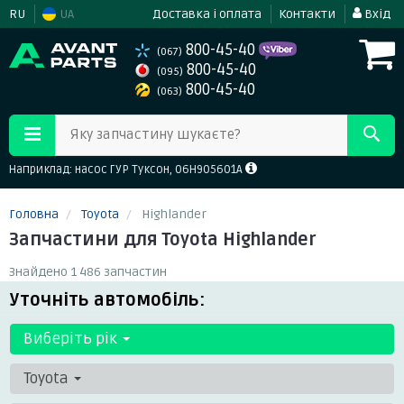
RU
UA
Доставка і оплата
Контакти
Вхід
800-45-40
(067)
800-45-40
(095)
800-45-40
(063)
Яку запчастину шукаєте?
Наприклад: насос ГУР Туксон, 06H905601A
Головна
Toyota
Highlander
Запчастини для Toyota Highlander
Знайдено 1 486 запчастин
Уточніть автомобіль:
Виберіть рік
Toyota