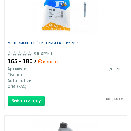
Болт вихлопної системи FA1 765-903
0 відгуків
165 - 180
₴
від 0 дн.
Артикул:
765-903
Fischer
Automotive
One (FA1)
Код: 50395
Вибрати ціну