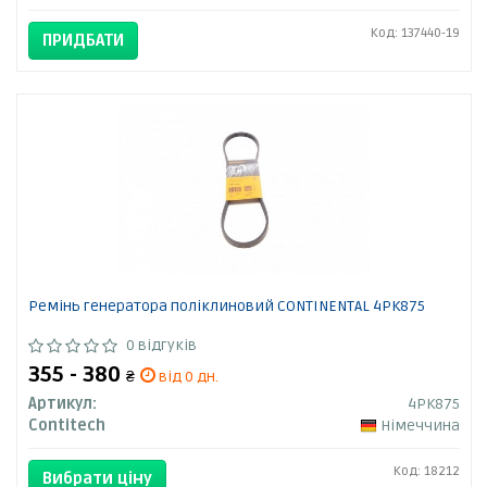
Код: 137440-19
ПРИДБАТИ
Ремінь генератора поліклиновий CONTINENTAL 4PK875
0 відгуків
355 - 380
₴
від 0 дн.
Артикул:
4PK875
Contitech
Німеччина
Код: 18212
Вибрати ціну