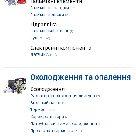
Гальмівні елементи
Гальмівні колодки
(90)
Гальмівні диски
(28)
Гідравліка
Гальмівний шланг
(5)
Супорт
(41)
Електронні компоненти
Датчик АБС
(2)
Охолодження та опалення
Охолодження
Радіатор охолодження двигуна
(2)
Водяний насос
(18)
Термостат
(6)
Корок радіатора
(7)
Патрубки системи охолодження
(2)
Прокладка термостату
(1)