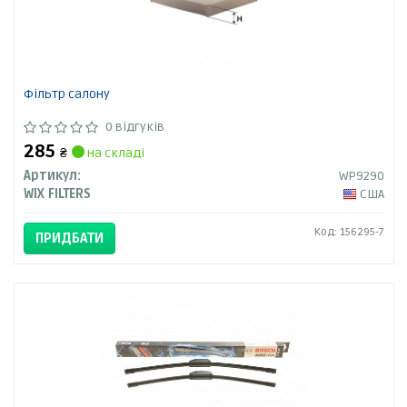
Фільтр салону
0 відгуків
285
₴
на складі
Артикул:
WP9290
WIX FILTERS
США
Код: 156295-7
ПРИДБАТИ