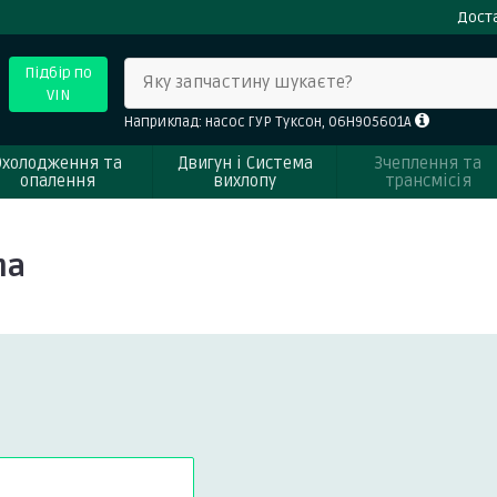
Доста
Підбір по
Яку запчастину шукаєте?
VIN
Наприклад: насос ГУР Туксон, 06H905601A
Охолодження та
Двигун і Система
Зчеплення та
опалення
вихлопу
трансмісія
na