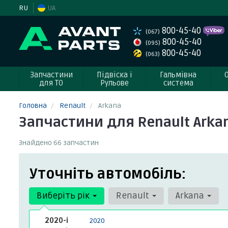
RU
UA
800-45-40
(067)
800-45-40
(095)
800-45-40
(063)
Запчастини
Підвіска і
Гальмівна
для ТО
Рульове
система
Головна
Renault
Arkana
Запчастини для Renault Arka
Знайдено 66 запчастин
Уточніть автомобіль:
Виберіть рік
Renault
Arkana
2020-і
2020