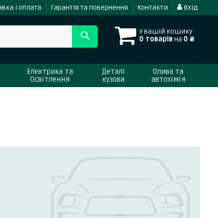
вка і оплата
Гарантія та повернення
Контакти
Вхід
У вашій кошику
0 товарів
на
0 ₴
Електрика та
Деталі
Олива та
Освітлення
кузова
автохімія