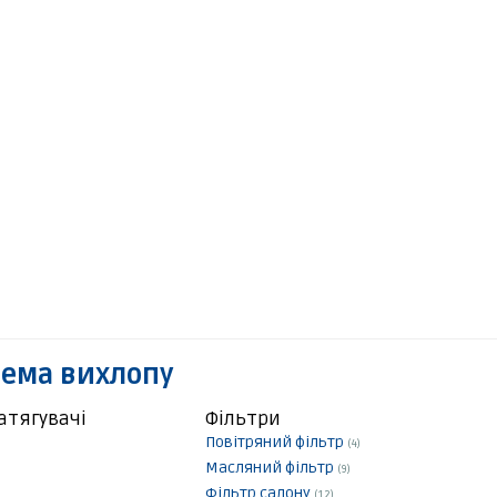
тема вихлопу
атягувачі
Фільтри
Повітряний фільтр
(4)
Масляний фільтр
(9)
Фільтр салону
(12)