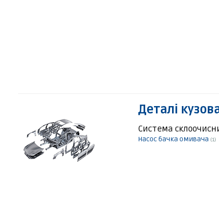
Деталі кузов
Система склоочисн
Насос бачка омивача
(1)