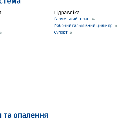
истема
и
Гідравліка
Гальмівний шланг
(4)
Робочий гальмівний циліндр
(3)
Супорт
2)
(1)
 та опалення