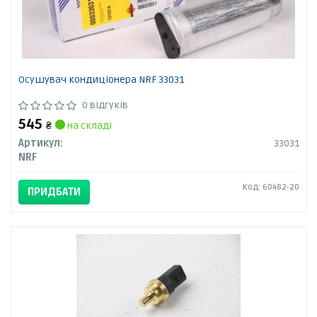
Осушувач кондиціонера NRF 33031
0 відгуків
545
₴
на складі
Артикул:
33031
NRF
Код: 60482-20
ПРИДБАТИ