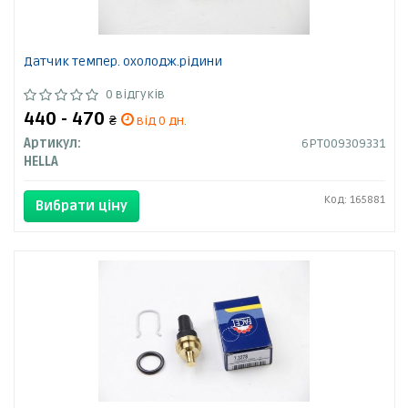
Датчик темпер. охолодж.рідини
0 відгуків
440 - 470
₴
від 0 дн.
Артикул:
6PT009309331
HELLA
Код: 165881
Вибрати ціну