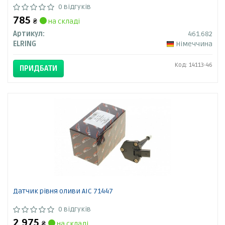
0 відгуків
785
₴
на складі
Артикул:
461.682
ELRING
Німеччина
Код: 14113-46
ПРИДБАТИ
Датчик рівня оливи AIC 71447
0 відгуків
2 975
₴
на складі