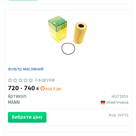
Фільтр масляний
0 відгуків
720 - 740
₴
від 0 дн.
Артикул:
HU7195X
MANN
Німеччина
Код: 143713
Вибрати ціну