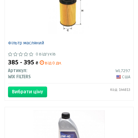
Фільтр масляний
0 відгуків
385 - 395
₴
від 0 дн.
Артикул:
WL7297
WIX FILTERS
США
Код: 144813
Вибрати ціну