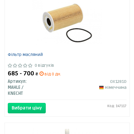
Фільтр масляний
0 відгуків
685 - 700
₴
від 0 дн.
Артикул:
OX1281D
MAHLE /
Німеччина
KNECHT
Код: 147117
Вибрати ціну