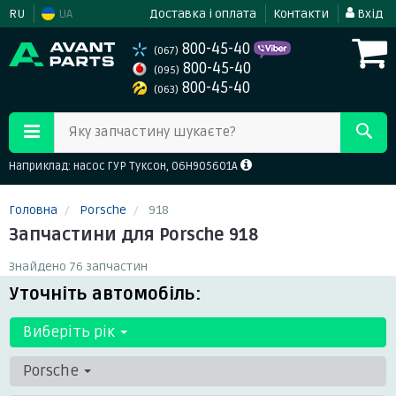
RU
UA
Доставка і оплата
Контакти
Вхід
800-45-40
(067)
800-45-40
(095)
800-45-40
(063)
Яку запчастину шукаєте?
Наприклад: насос ГУР Туксон, 06H905601A
Головна
Porsche
918
Запчастини для Porsche 918
Знайдено 76 запчастин
Уточніть автомобіль:
Виберіть рік
Porsche