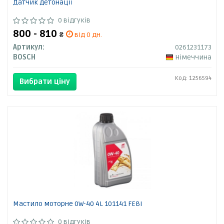
Датчик детонації
0 відгуків
800 - 810
₴
від 0 дн.
Артикул:
0261231173
BOSCH
Німеччина
Код: 1256594
Вибрати ціну
Мастило моторне 0W-40 4L 101141 FEBI
0 відгуків