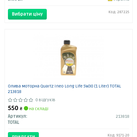
Код: 287225
Вибрати ціну
Олива моторна Quartz Ineo Long Life 5W30 (1 Liter) TOTAL
213818
0 відгуків
550
₴
на складі
Артикул:
213818
TOTAL
Код: 9171-20