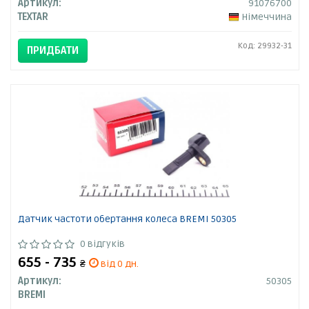
Артикул:
91076700
TEXTAR
Німеччина
Код: 29932-31
ПРИДБАТИ
Датчик частоти обертання колеса BREMI 50305
0 відгуків
655 - 735
₴
від 0 дн.
Артикул:
50305
BREMI