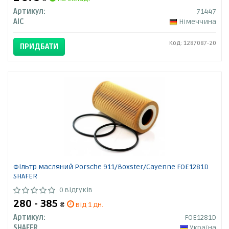
Артикул:
71447
AIC
Німеччина
Код: 1287087-20
ПРИДБАТИ
Фільтр масляний Porsche 911/Boxster/Cayenne FOE1281D
SHAFER
0 відгуків
280 - 385
₴
від 1 дн.
Артикул:
FOE1281D
SHAFER
Україна