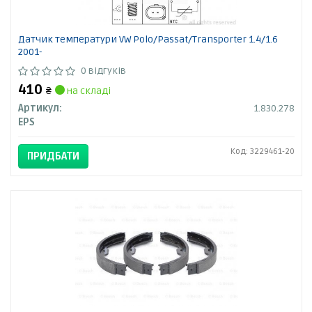
Датчик температури VW Polo/Passat/Transporter 1.4/1.6
2001-
0 відгуків
410
₴
на складі
Артикул:
1.830.278
EPS
Код: 3229461-20
ПРИДБАТИ