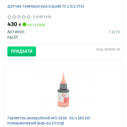
Датчик температури (сірий) T5 1.9/2.5TDI
0 відгуків
430
₴
на складі
Артикул:
7.3278
FACET
Код: 350034-19
ПРИДБАТИ
Герметик анаеробний AFD 2018 -55/+180 50Г
помаранчевий (вир-во Elring)