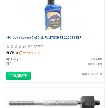
Моторна олива 5W30 1L FULLTECH FE 216688 ELF
0 відгуків
675
₴
термін 2 дн.
Артикул:
216688
ELF
Франція
Код: 468792-58
ПРИДБАТИ