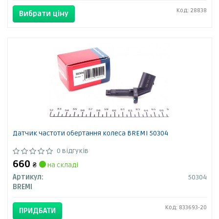
Код: 28838
Вибрати ціну
Датчик частоти обертання колеса BREMI 50304
0 відгуків
660
₴
на складі
Артикул:
50304
BREMI
Код: 833693-20
ПРИДБАТИ