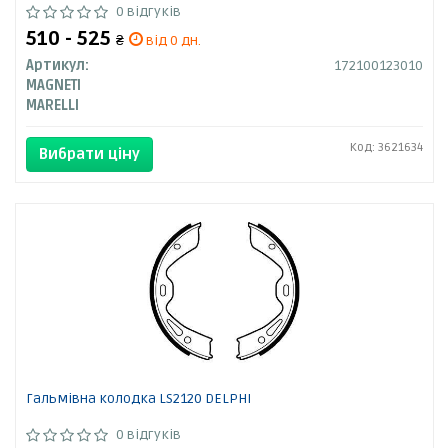
0 відгуків
510 - 525
₴
від 0 дн.
Артикул:
172100123010
MAGNETI
MARELLI
Код: 3621634
Вибрати ціну
Гальмівна колодка LS2120 DELPHI
0 відгуків