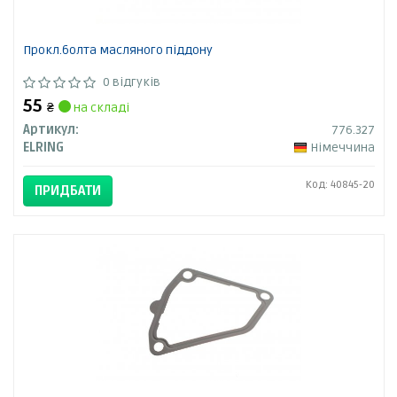
Прокл.болта масляного піддону
0 відгуків
55
₴
на складі
Артикул:
776.327
ELRING
Німеччина
Код: 40845-20
ПРИДБАТИ