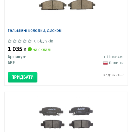
Гальмівні колодки, дискові
0 відгуків
1 035
₴
на складі
Артикул:
C11066ABE
ABE
Польща
Код: 97916-6
ПРИДБАТИ