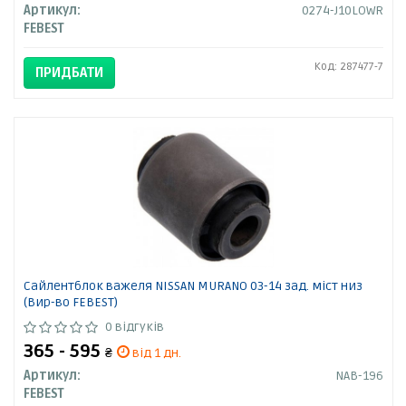
Артикул:
0274-J10LOWR
FEBEST
Код: 287477-7
ПРИДБАТИ
Сайлентблок важеля NISSAN MURANO 03-14 зад. міст низ
(Вир-во FEBEST)
0 відгуків
365 - 595
₴
від 1 дн.
Артикул:
NAB-196
FEBEST