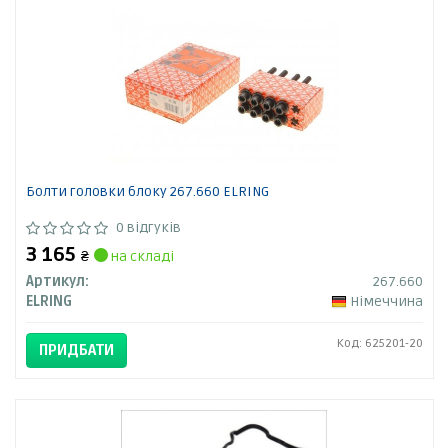
Болти головки блоку 267.660 ELRING
0 відгуків
3 165
₴
на складі
Артикул:
267.660
ELRING
Німеччина
Код: 625201-20
ПРИДБАТИ