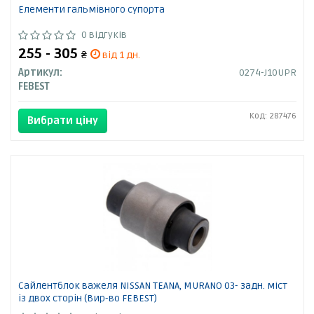
Елементи гальмівного супорта
0 відгуків
255 - 305
₴
від 1 дн.
Артикул:
0274-J10UPR
FEBEST
Код: 287476
Вибрати ціну
Сайлентблок важеля NISSAN TEANA, MURANO 03- задн. міст
із двох сторін (Вир-во FEBEST)