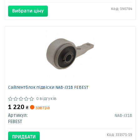
Код: 190784
Вибрати ціну
Сайлентблок підвіски NAB-J31B FEBEST
0 відгуків
1 220
₴
завтра
Артикул:
NAB-J31B
FEBEST
Код: 331571-19
ПРИДБАТИ