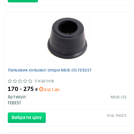
Пильовик кульової опори NBJB-J31 FEBEST
0 відгуків
170 - 275
₴
від 1 дн.
Артикул:
NBJB-J31
FEBEST
Код: 348171
Вибрати ціну