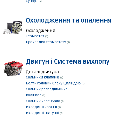
Супорт
(4)
Охолодження та опалення
Охолодження
Термостат
(1)
Прокладка термостату
(1)
Двигун і Система вихлопу
Деталі двигуна
Сальники клапанів
(3)
Болти головки блоку циліндрів
(1)
Сальник розподільника
(1)
Колінвал
(3)
Сальник коленвала
(5)
Вкладиші корінні
(1)
Вкладиші шатунні
(5)