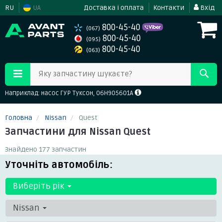
RU
UA
Доставка і оплата
Контакти
Вхід
800-45-40
(067)
800-45-40
(095)
800-45-40
(063)
Яку запчастину шукаєте?
Наприклад: насос ГУР Туксон, 06H905601A
Головна
Nissan
Quest
Запчастини для Nissan Quest
Знайдено 177 запчастин
Уточніть автомобіль:
Виберіть рік
Nissan