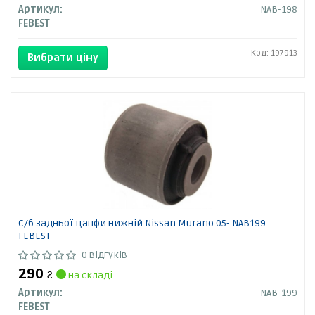
Артикул:
NAB-198
FEBEST
Код: 197913
Вибрати ціну
С/б задньої цапфи нижній Nissan Murano 05- NAB199
FEBEST
0 відгуків
290
₴
на складі
Артикул:
NAB-199
FEBEST