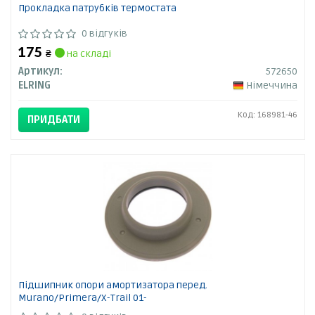
Прокладка патрубків термостата
0 відгуків
175
₴
на складі
Артикул:
572650
ELRING
Німеччина
Код: 168981-46
ПРИДБАТИ
Підшипник опори амортизатора перед.
Murano/Primera/X-Trail 01-