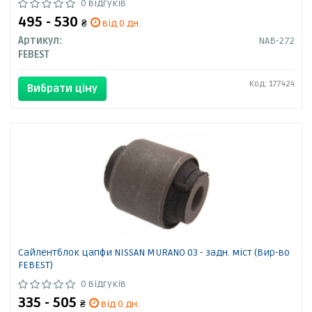
0 відгуків
495 - 530
₴
від 0 дн.
Артикул:
NAB-272
FEBEST
Код: 177424
Вибрати ціну
Сайлентблок цапфи NISSAN MURANO 03 - задн. міст (Вир-во
FEBEST)
0 відгуків
335 - 505
₴
від 0 дн.