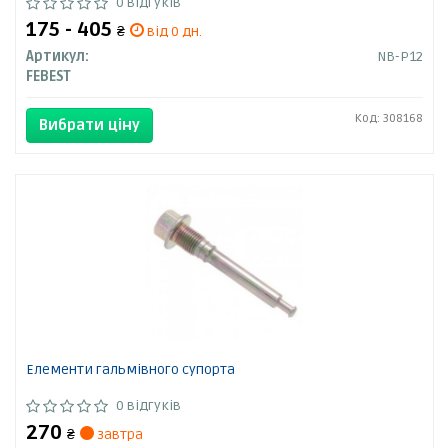
0 відгуків
175 - 405
₴
від 0 дн.
Артикул:
NB-P12
FEBEST
Код: 308168
Вибрати ціну
Елементи гальмівного супорта
0 відгуків
270
₴
завтра