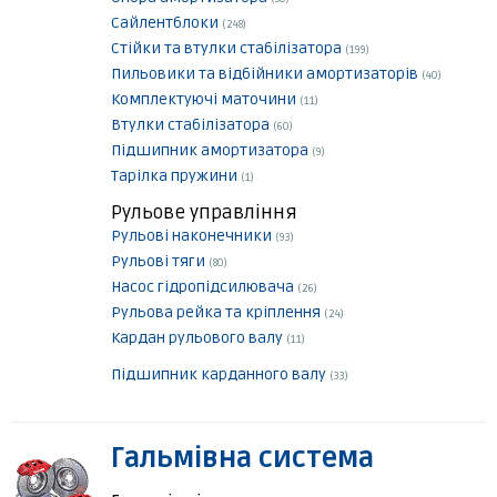
Сайлентблоки
(248)
Стійки та втулки стабілізатора
(199)
Пильовики та відбійники амортизаторів
(40)
Комплектуючі маточини
(11)
Втулки стабілізатора
(60)
Підшипник амортизатора
(9)
Тарілка пружини
(1)
Рульове управління
Рульові наконечники
(93)
Рульові тяги
(80)
Насос гідропідсилювача
(26)
Рульова рейка та кріплення
(24)
Кардан рульового валу
(11)
Підшипник карданного валу
(33)
Гальмівна система