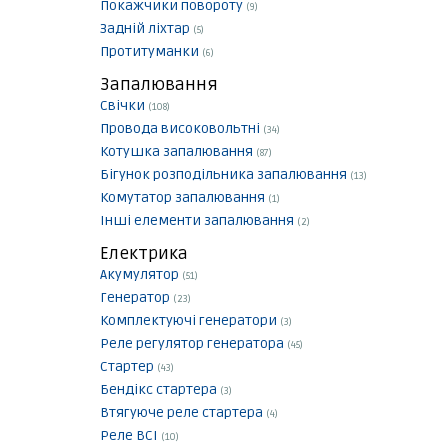
Покажчики повороту
(9)
Задній ліхтар
(5)
Протитуманки
(6)
Запалювання
Свічки
(108)
Провода високовольтні
(34)
Котушка запалювання
(87)
Бігунок розподільника запалювання
(13)
Комутатор запалювання
(1)
Інші елементи запалювання
(2)
Електрика
Акумулятор
(51)
Генератор
(23)
Комплектуючі генератори
(3)
Реле регулятор генератора
(45)
Стартер
(43)
Бендікс стартера
(3)
Втягуюче реле стартера
(4)
Реле ВСІ
(10)