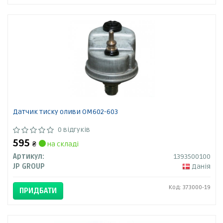
Датчик тиску оливи ОМ602-603
0 відгуків
595
₴
на складі
Артикул:
1393500100
JP GROUP
Данія
Код: 373000-19
ПРИДБАТИ