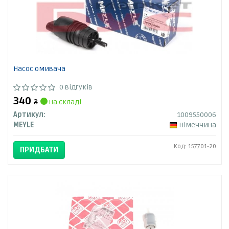
Насос омивача
0 відгуків
340
₴
на складі
Артикул:
1009550006
MEYLE
Німеччина
Код: 157701-20
ПРИДБАТИ