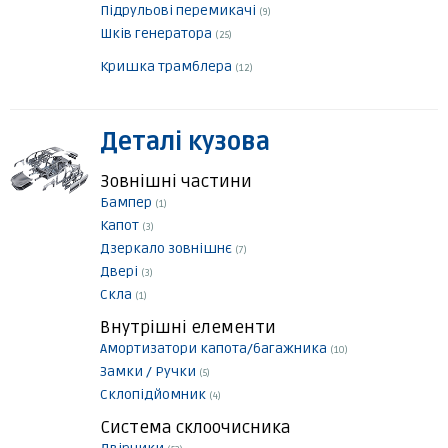
Підрульові перемикачі
(9)
Шків генератора
(25)
Кришка трамблера
(12)
Деталі кузова
Зовнішні частини
Бампер
(1)
Капот
(3)
Дзеркало зовнішнє
(7)
Двері
(3)
Скла
(1)
Внутрішні елементи
Амортизатори капота/багажника
(10)
Замки / Ручки
(5)
Склопідйомник
(4)
Система склоочисника