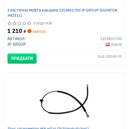
Еластична муфта кардана 1353801700 JP GROUP (QUINTON
HAZELL)
0 відгуків
1 210
₴
завтра
Артикул:
1353801700
JP GROUP
Данія
Код: 331506-19
ПРИДБАТИ
Трос спідометру MB W124 (1510mm/5ступ.)