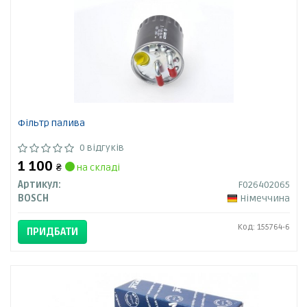
Фільтр палива
0 відгуків
1 100
₴
на складі
Артикул:
F026402065
BOSCH
Німеччина
Код: 155764-6
ПРИДБАТИ