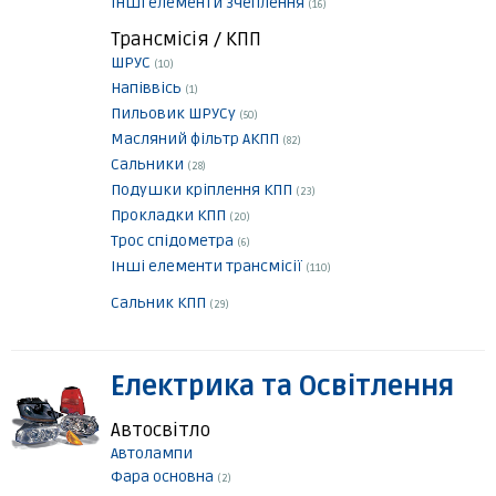
Інші елементи зчеплення
(16)
Трансмісія / КПП
ШРУС
(10)
Напіввісь
(1)
Пильовик ШРУСу
(50)
Масляний фільтр АКПП
(82)
Сальники
(28)
Подушки кріплення КПП
(23)
Прокладки КПП
(20)
Трос спідометра
(6)
Інші елементи трансмісії
(110)
Сальник КПП
(29)
Електрика та Освітлення
Автосвітло
Автолампи
Фара основна
(2)