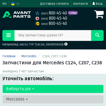
RU
UA
Доставка і оплата
Контакти
Вхід
800-45-40
(067)
800-45-40
(095)
800-45-40
(063)
Яку запчастину шукаєте?
Наприклад: насос ГУР Туксон, 06H905601A
Головна
Mercedes
C124, C207, C238
Запчастини для Mercedes C124, C207, C238
Знайдено 7 487 запчастин
Уточніть автомобіль:
Виберіть рік
Mercedes