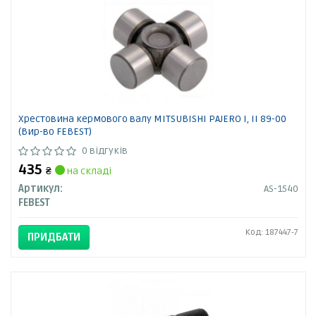
Хрестовина кермового валу MITSUBISHI PAJERO I, II 89-00
(Вир-во FEBEST)
0 відгуків
435
₴
на складі
Артикул:
AS-1540
FEBEST
Код: 187447-7
ПРИДБАТИ