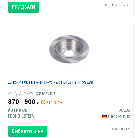
Код: 1023814-43
ПРИДБАТИ
Диск гальмівний(к-т) FEBI BILSTEIN 08138
0 відгуків
870 - 900
₴
від 0 дн.
Артикул:
08138
FEBI BILSTEIN
Німеччина
Код: 36169
Вибрати ціну