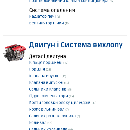
Розширювальний клапан кондиціонера
(17)
Система опалення
Радіатор печі
(9)
Вентилятор пічки
(19)
Двигун і Система вихлопу
Деталі двигуна
Кільця поршневі
(27)
Поршня
(23)
Клапана впускні
(15)
Клапана випускні
(16)
Сальники клапанів
(58)
Гідрокомпенсатори
(24)
Болти головки блоку циліндрів
(36)
Розподільний вал
(7)
Сальник розподільника
(9)
Колінвал
(14)
Сальник коленвала
(95)