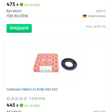
475
₴
на складі
Артикул:
08971
FEBI BILSTEIN
Німеччина
Код: 10307-20
ПРИДБАТИ
Сальник піввісі ELRING 905.910
0 відгуків
445
₴
на складі
Артикул:
905.910