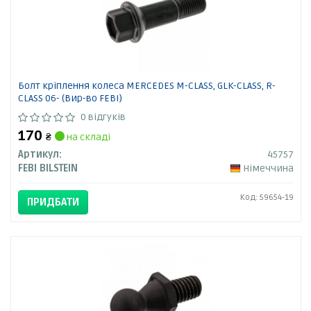
Болт кріплення колеса MERCEDES M-CLASS, GLK-CLASS, R-
CLASS 06- (Вир-во FEBI)
0 відгуків
170
₴
на складі
Артикул:
45757
FEBI BILSTEIN
Німеччина
Код: 59654-19
ПРИДБАТИ