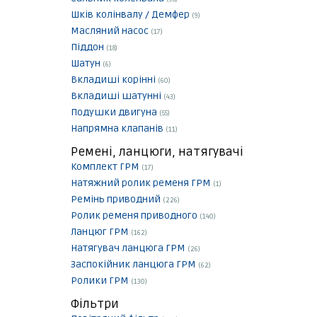
Шків колінвалу / Демфер
(9)
Масляний насос
(17)
Піддон
(18)
Шатун
(6)
Вкладиші корінні
(60)
Вкладиші шатунні
(43)
Подушки двигуна
(55)
Напрямна клапанів
(11)
Ремені, ланцюги, натягувачі
Комплект ГРМ
(17)
Натяжний ролик ременя ГРМ
(1)
Ремінь приводний
(226)
Ролик ременя приводного
(140)
Ланцюг ГРМ
(162)
Натягувач ланцюга ГРМ
(26)
Заспокійник ланцюга ГРМ
(62)
Ролики ГРМ
(130)
Фільтри