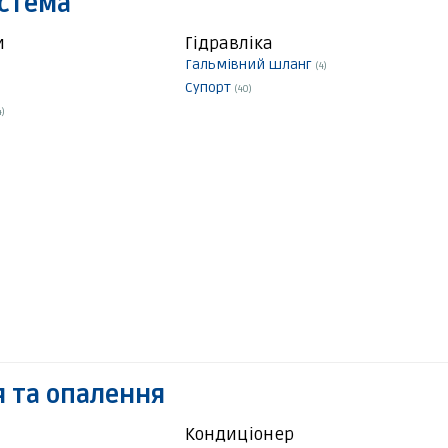
истема
и
Гідравліка
Гальмівний шланг
(4)
Супорт
(40)
4)
 та опалення
Кондиціонер