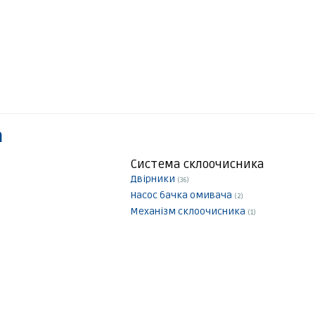
а
Система склоочисника
Двірники
(36)
Насос бачка омивача
(2)
Механізм склоочисника
(1)