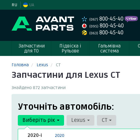
RU
UA
800-45-40
(067)
800-45-40
(095)
800-45-40
(063)
Запчастини
Підвіска і
Гальмівна
для ТО
Рульове
система
Головна
Lexus
CT
Запчастини для Lexus CT
Знайдено 872 запчастини
Уточніть автомобіль:
Виберіть рік
Lexus
CT
2020-і
2020