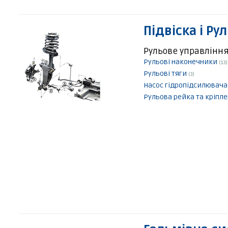
Підвіска і Ру
Рульове управлінн
Рульові наконечники
(13)
Рульові тяги
(3)
Насос гідропідсилювач
Рульова рейка та кріпл