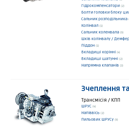
Гідрокомпенсатори
(2)
Болти головки блоку ци
Сальник розподільника
Колінвал
(1)
Сальник коленвала
(9)
Шків колінвалу / Демфе
Піддон
(1)
Вкладиші корінні
(4)
Вкладиші шатунні
(2)
Напрямна клапанів
(3)
Зчеплення та
Трансмісія / КПП
ШРУС
(4)
Напіввісь
(2)
Пильовик ШРУСу
(9)