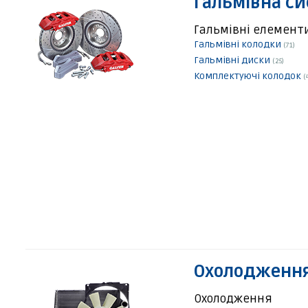
Гальмівна с
Гальмівні елемент
Гальмівні колодки
(71)
Гальмівні диски
(25)
Комплектуючі колодок
(
Охолодження
Охолодження