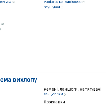
двигуна
Радіатор кондиціонера
(6)
(4)
Осушувач
(1)
к
(3)
)
тема вихлопу
Ремені, ланцюги, натягувачі
Ланцюг ГРМ
(5)
Прокладки