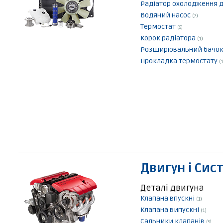
Радіатор охолодження 
Водяний насос
(7)
Термостат
(5)
Корок радіатора
(1)
Розширювальний бачо
Прокладка термостату
(1
Двигун і Сис
Деталі двигуна
Клапана впускні
(1)
Клапана випускні
(1)
Сальники клапанів
(5)