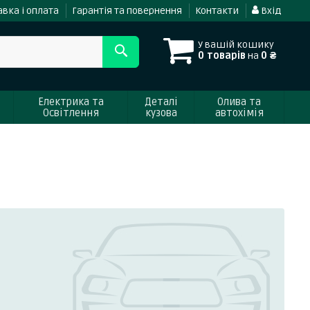
вка і оплата
Гарантія та повернення
Контакти
Вхід
У вашій кошику
0 товарів
на
0 ₴
Електрика та
Деталі
Олива та
Освітлення
кузова
автохімія