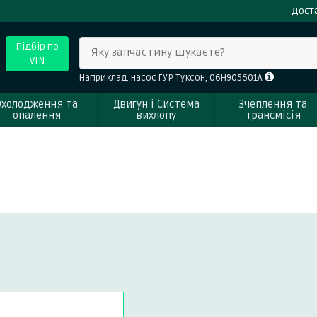
Доста
Підбір по
Яку запчастину шукаєте?
VIN
Наприклад: насос ГУР Туксон, 06H905601A
Охолодження та
Двигун і Система
Зчеплення та
опалення
вихлопу
трансмісія