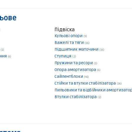
льове
я
Підвіска
Кульові опори
(9)
Важелі та тяги
(16)
а
Підшипник маточини
(1)
(16)
ення
Ступиця
(6)
(2)
Пружини та ресори
(1)
Опора амортизатора
(6)
Сайлентблоки
(45)
Стійки та втулки стабілізатора
(36)
Пильовики та відбійники амортизато
Втулки стабілізатора
(2)