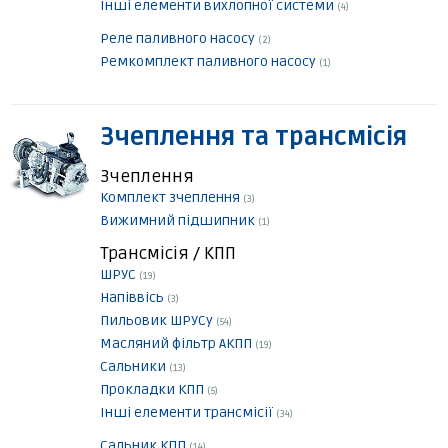
Інші елементи вихлопної системи
(4)
Реле паливного насосу
(2)
Ремкомплект паливного насосу
(1)
Зчеплення та трансмісія
Зчеплення
Комплект зчеплення
(3)
Вижимний підшипник
(1)
Трансмісія / КПП
ШРУС
(19)
Напіввісь
(3)
Пильовик ШРУСу
(54)
Масляний фільтр АКПП
(19)
Сальники
(13)
Прокладки КПП
(5)
Інші елементи трансмісії
(34)
Сальник КПП
(14)