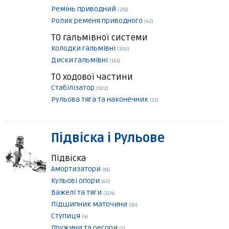
Ремінь приводний
(255)
Ролик ременя приводного
(42)
ТО гальмівної системи
Колодки гальмівні
(300)
Диски гальмівні
(165)
ТО ходової частини
Стабілізатор
(102)
Рульова тяга та наконечник
(13)
Підвіска і Рульове
Підвіска
Амортизатори
(81)
Кульові опори
(60)
Важелі та тяги
(104)
Підшипник маточини
(50)
Ступиця
(4)
Пружини та ресори
(1)