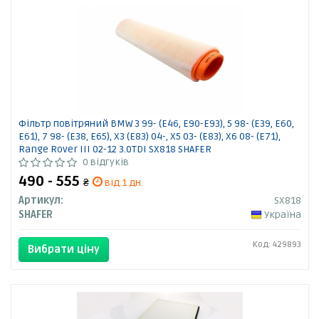
Фільтр повітряний BMW 3 99- (E46, E90-E93), 5 98- (E39, E60,
E61), 7 98- (E38, E65), X3 (E83) 04-, X5 03- (E83), X6 08- (E71),
Range Rover III 02-12 3.0TDI SX818 SHAFER
0 відгуків
490 - 555
₴
від 1 дн.
Артикул:
SX818
SHAFER
Україна
Код: 429893
Вибрати ціну