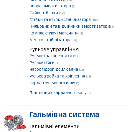
Опора амортизатора
(3)
Сайлентблоки
(145)
Стійки та втулки стабілізатора
(102)
Пильовики та відбійники амортизаторів
(4)
Комплектуючі маточини
(3)
Втулки стабілізатора
(54)
Рульове управління
Рульові наконечники
(51)
Рульові тяги
(36)
Насос гідропідсилювача
(13)
Рульова рейка та кріплення
(13)
Кардан рульового валу
(5)
Підшипник карданного валу
(5)
Гальмівна система
Гальмівні елементи