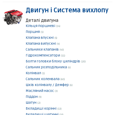
Двигун і Система вихлопу
Деталі двигуна
Кільця поршневі
(14)
Поршня
(1)
Клапана впускні
(5)
Клапана випускні
(4)
Сальники клапанів
(43)
Гідрокомпенсатори
(11)
Болти головки блоку циліндрів
(20)
Сальник розподільника
(6)
Колінвал
(1)
Сальник коленвала
(60)
Шків колінвалу / Демфер
(6)
Масляний насос
(3)
Піддон
(9)
Шатун
(2)
Вкладиші корінні
(13)
Вкладиші шатунні
(15)