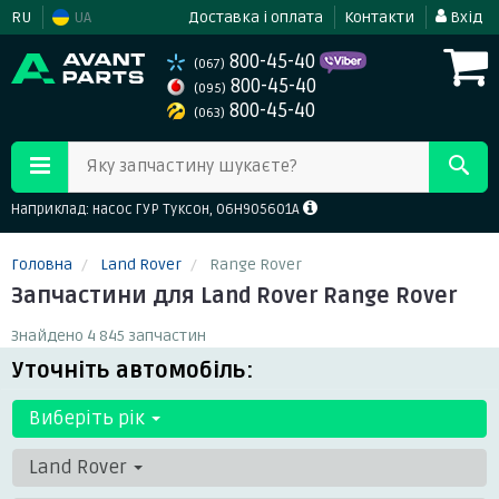
RU
UA
Доставка і оплата
Контакти
Вхід
800-45-40
(067)
800-45-40
(095)
800-45-40
(063)
Яку запчастину шукаєте?
Наприклад: насос ГУР Туксон, 06H905601A
Головна
Land Rover
Range Rover
Запчастини для Land Rover Range Rover
Знайдено 4 845 запчастин
Уточніть автомобіль:
Виберіть рік
Land Rover