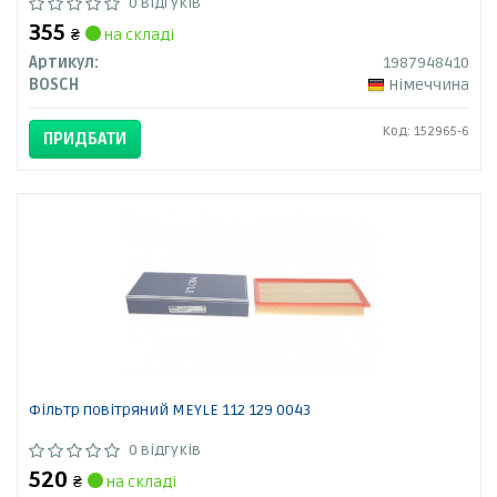
0 відгуків
355
₴
на складі
Артикул:
1987948410
BOSCH
Німеччина
Код: 152965-6
ПРИДБАТИ
Фільтр повітряний MEYLE 112 129 0043
0 відгуків
520
₴
на складі