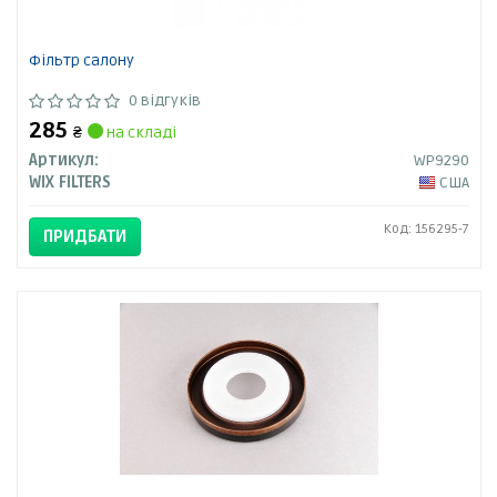
Фільтр салону
0 відгуків
285
₴
на складі
Артикул:
WP9290
WIX FILTERS
США
Код: 156295-7
ПРИДБАТИ