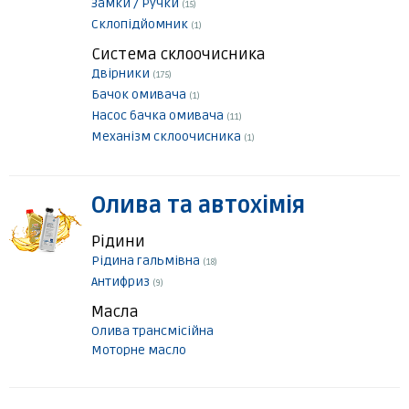
Замки / Ручки
(15)
Склопідйомник
(1)
Система склоочисника
Двірники
(175)
Бачок омивача
(1)
Насос бачка омивача
(11)
Механізм склоочисника
(1)
Олива та автохімія
Рідини
Рідина гальмівна
(18)
Антифриз
(9)
Масла
Олива трансмісійна
Моторне масло