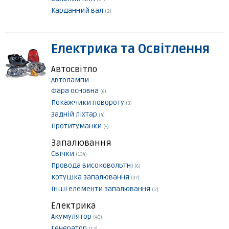
Карданний вал
(2)
Електрика та Освітлення
Автосвітло
Автолампи
Фара основна
(6)
Покажчики повороту
(3)
Задній ліхтар
(4)
Протитуманки
(5)
Запалювання
Свічки
(134)
Провода високовольтні
(6)
Котушка запалювання
(37)
Інші елементи запалювання
(2)
Електрика
Акумулятор
(40)
Генератор