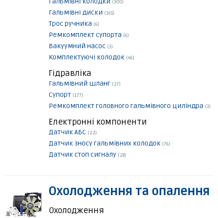
Гальмівні колодки
(300)
Гальмівні диски
(165)
Трос ручника
(6)
Ремкомплект супорта
(6)
Вакуумний насос
(3)
Комплектуючі колодок
(46)
Гідравліка
Гальмівний шланг
(27)
Супорт
(177)
Ремкомплект головного гальмівного циліндра
(3)
Електронні компоненти
Датчик АБС
(22)
Датчик зносу гальмівних колодок
(76)
Датчик стоп сигналу
(28)
Охолодження та опалення
Охолодження