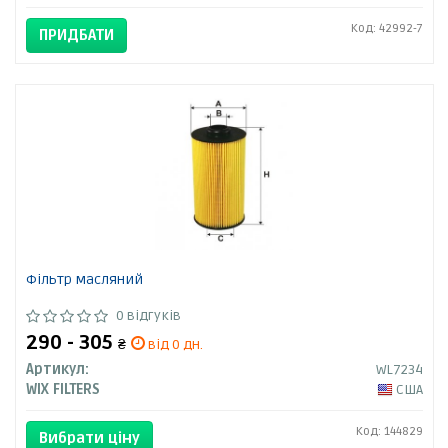
Код: 42992-7
ПРИДБАТИ
Фільтр масляний
0 відгуків
290 - 305
₴
від 0 дн.
Артикул:
WL7234
WIX FILTERS
США
Код: 144829
Вибрати ціну