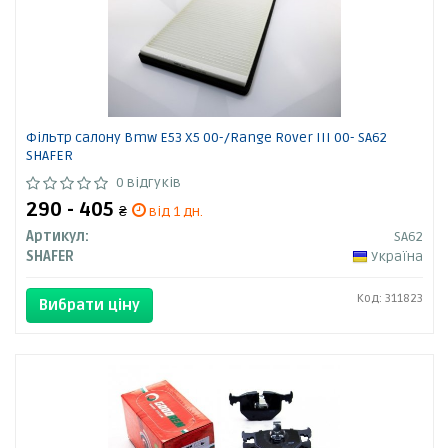
Фільтр салону Bmw E53 X5 00-/Range Rover III 00- SA62
SHAFER
0 відгуків
290 - 405
₴
від 1 дн.
Артикул:
SA62
SHAFER
Україна
Код: 311823
Вибрати ціну