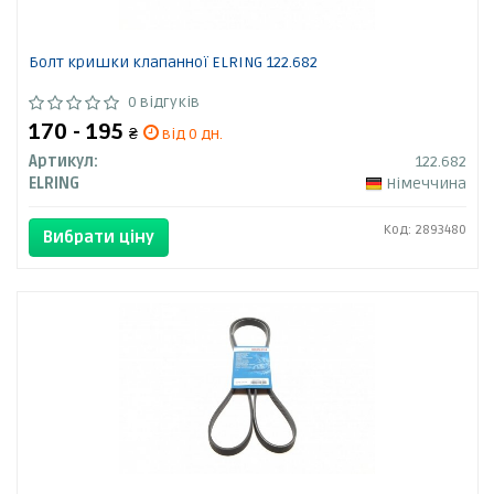
Болт кришки клапанної ELRING 122.682
0 відгуків
170 - 195
₴
від 0 дн.
Артикул:
122.682
ELRING
Німеччина
Код: 2893480
Вибрати ціну