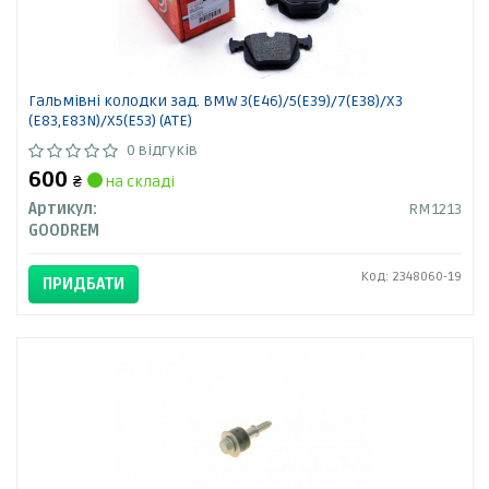
Гальмівні колодки зад. BMW 3(E46)/5(E39)/7(E38)/X3
(E83,E83N)/X5(E53) (ATE)
0 відгуків
600
₴
на складі
Артикул:
RM1213
GOODREM
Код: 2348060-19
ПРИДБАТИ