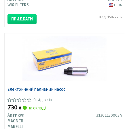
WIX FILTERS
США
Код: 150722-6
ПРИДБАТИ
Електричний паливний насос
0 відгуків
730
₴
на складі
Артикул:
313011300034
MAGNETI
MARELLI