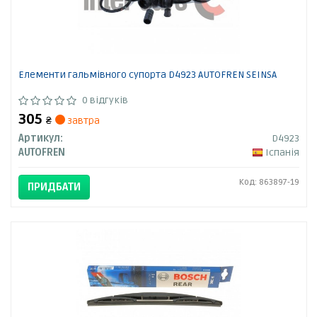
Елементи гальмівного супорта D4923 AUTOFREN SEINSA
0 відгуків
305
₴
завтра
Артикул:
D4923
AUTOFREN
Іспанія
Код: 863897-19
ПРИДБАТИ