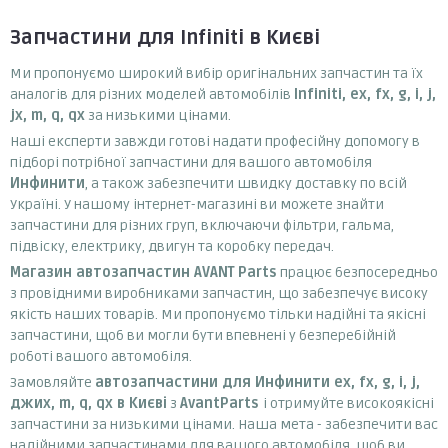
Запчастини для Infiniti в Києві
Ми пропонуємо широкий вибір оригінальних запчастин та їх
аналогів для різних моделей автомобілів
Infiniti, ex, fx, g, i, j,
jx, m, q, qx
за низькими цінами.
Наші експерти завжди готові надати професійну допомогу в
підборі потрібної запчастини для вашого автомобіля
Инфинити
, а також забезпечити швидку доставку по всій
Україні. У нашому інтернет-магазині ви можете знайти
запчастини для різних груп, включаючи фільтри, гальма,
підвіску, електрику, двигун та коробку передач.
Магазин автозапчастин AVANT Parts
працює безпосередньо
з провідними виробниками запчастин, що забезпечує високу
якість наших товарів. Ми пропонуємо тільки надійні та якісні
запчастини, щоб ви могли бути впевнені у безперебійній
роботі вашого автомобіля.
Замовляйте
автозапчастини для Инфинити ex, fx, g, i, j,
джих, m, q, qx в Києві
з
AvantParts
і отримуйте високоякісні
запчастини за низькими цінами. Наша мета - забезпечити вас
надійними запчастинами для вашого автомобіля, щоб ви