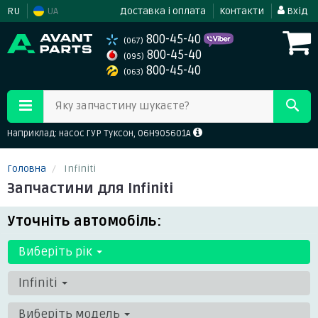
RU
UA
Доставка і оплата
Контакти
Вхід
800-45-40
(067)
800-45-40
(095)
800-45-40
(063)
Яку запчастину шукаєте?
Наприклад: насос ГУР Туксон, 06H905601A
Головна
Infiniti
Запчастини для Infiniti
Уточніть автомобіль:
Виберіть рік
Infiniti
Виберіть модель