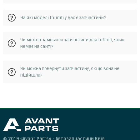
На сайті avantparts.com.ua ви можете знайти широкий
На які моделі Infiniti у вас є запчастини?
асортимент автозапчастин для автомобілів Infiniti.
Зокрема, ви зможете знайти запчастини для двигунів,
ходової, кузова та електрики.
На сайті avantparts.com.ua ви можете знайти запчастини
Чи можна замовити запчастини для Infiniti, яких
для Infiniti, для таких моделей ex, fx, g, i, j, jx, m, q, qx, і
немає на сайті?
популярні бренди автозапчастин на инфинити wix filters,
magneti marelli, denso, bosch, contitech.
Так, ви можете замовити запчастину для Infiniti, якої
Чи можна повернути запчастину, якщо вона не
немає на сайті avantparts.com.ua. Для цього вам потрібно
підійшла?
зв'язатися з нашою службою підтримки клієнтів, і ми
допоможемо вам знайти потрібну запчастину.
Якщо ви отримали запчастину, яка не підходить для
вашого автомобіля або має дефект, ви можете повернути
її нашому магазину. Для цього вам потрібно зв'язатися з
нашою службою підтримки клієнтів протягом 14 днів з
дати отримання замовлення і отримати від нас інструкції
щодо повернення товару.
© 2019 «Avant.Parts» - Автозапчастини Київ.