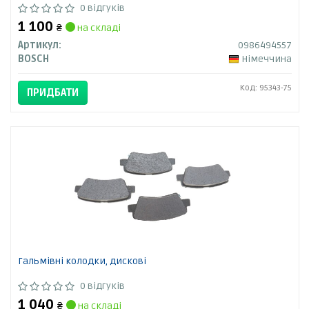
0 відгуків
1 100
₴
на складі
Артикул:
0986494557
BOSCH
Німеччина
Код: 95343-75
ПРИДБАТИ
Гальмівні колодки, дискові
0 відгуків
1 040
₴
на складі