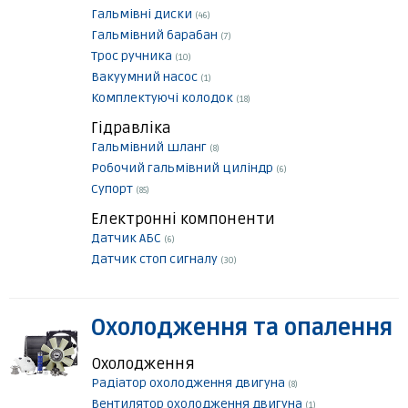
Гальмівні диски
(46)
Гальмівний барабан
(7)
Трос ручника
(10)
Вакуумний насос
(1)
Комплектуючі колодок
(18)
Гідравліка
Гальмівний шланг
(8)
Робочий гальмівний циліндр
(6)
Супорт
(85)
Електронні компоненти
Датчик АБС
(6)
Датчик стоп сигналу
(30)
Охолодження та опалення
Охолодження
Радіатор охолодження двигуна
(8)
Вентилятор охолодження двигуна
(1)