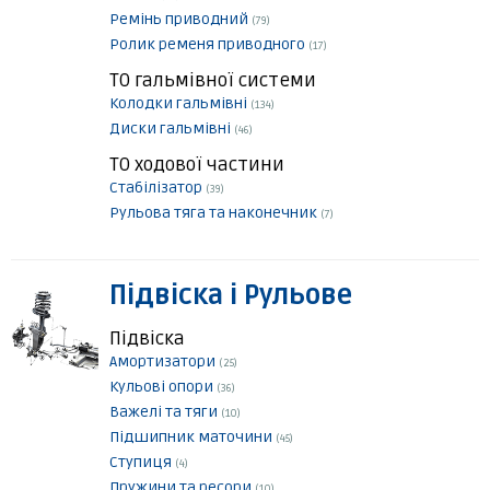
Ремінь приводний
(79)
Ролик ременя приводного
(17)
ТО гальмівної системи
Колодки гальмівні
(134)
Диски гальмівні
(46)
ТО ходової частини
Стабілізатор
(39)
Рульова тяга та наконечник
(7)
Підвіска і Рульове
Підвіска
Амортизатори
(25)
Кульові опори
(36)
Важелі та тяги
(10)
Підшипник маточини
(45)
Ступиця
(4)
Пружини та ресори
(10)