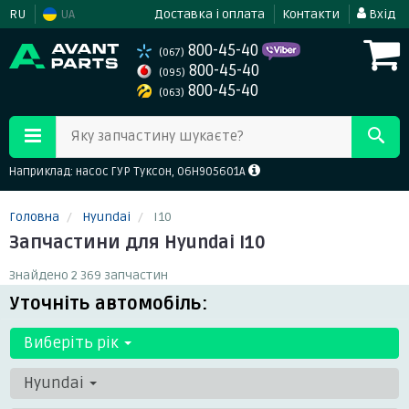
RU
UA
Доставка і оплата
Контакти
Вхід
800-45-40
(067)
800-45-40
(095)
800-45-40
(063)
Яку запчастину шукаєте?
Наприклад: насос ГУР Туксон, 06H905601A
Головна
Hyundai
I10
Запчастини для Hyundai I10
Знайдено 2 369 запчастин
Уточніть автомобіль:
Виберіть рік
Hyundai