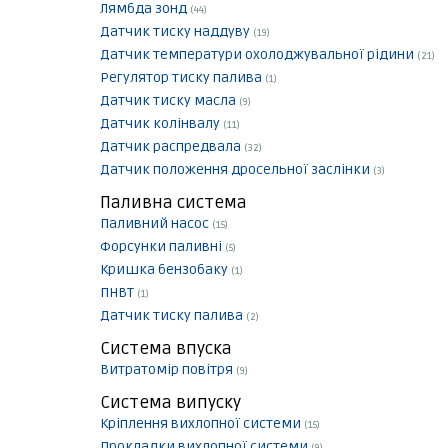
Лямбда зонд
(44)
Датчик тиску наддуву
(19)
Датчик температури охолоджувальної рідини
(21)
Регулятор тиску палива
(1)
Датчик тиску масла
(9)
Датчик колінвалу
(11)
Датчик распредвала
(32)
Датчик положення дросельної заслінки
(3)
Паливна система
Паливний насос
(15)
Форсунки паливні
(5)
Кришка бензобаку
(1)
ПНВТ
(1)
Датчик тиску палива
(2)
Система впуска
Витратомір повітря
(9)
Система випуску
Кріплення вихлопної системи
(15)
Прокладки вихлопної системи