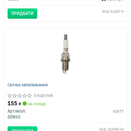
Код: 62267-6
ПРИДБАТИ
Свічка запалювання
0 відгуків
155
₴
на складі
Артикул:
K16TT
DENSO
Код: 132489-43