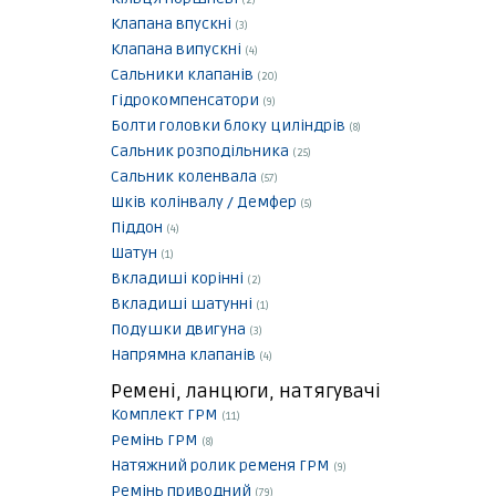
(2)
Клапана впускні
(3)
Клапана випускні
(4)
Сальники клапанів
(20)
Гідрокомпенсатори
(9)
Болти головки блоку циліндрів
(8)
Сальник розподільника
(25)
Сальник коленвала
(57)
Шків колінвалу / Демфер
(5)
Піддон
(4)
Шатун
(1)
Вкладиші корінні
(2)
Вкладиші шатунні
(1)
Подушки двигуна
(3)
Напрямна клапанів
(4)
Ремені, ланцюги, натягувачі
Комплект ГРМ
(11)
Ремінь ГРМ
(8)
Натяжний ролик ременя ГРМ
(9)
Ремінь приводний
(79)