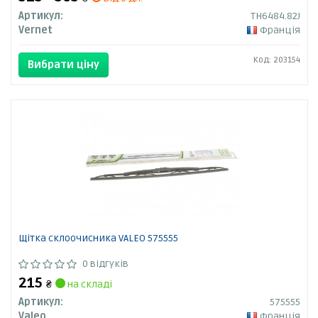
Артикул:
TH6484.82J
Vernet
Франція
Код: 203154
Вибрати ціну
Щітка склоочисника VALEO 575555
0 відгуків
215
₴
на складі
Артикул:
575555
Valeo
Франція