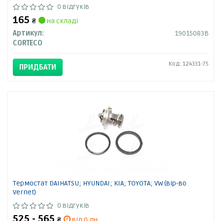
0 відгуків
165
₴
на складі
Артикул:
19015083B
CORTECO
Код: 124331-75
ПРИДБАТИ
Термостат DAIHATSU; HYUNDAI; KIA; TOYOTA; VW (вір-во
Vernet)
0 відгуків
525 - 565
₴
від 0 дн.