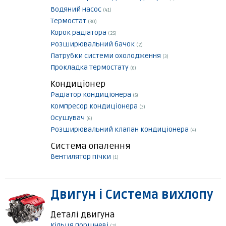
Водяний насос
(41)
Термостат
(30)
Корок радіатора
(25)
Розширювальний бачок
(2)
Патрубки системи охолодження
(3)
Прокладка термостату
(6)
Кондиціонер
Радіатор кондиціонера
(5)
Компресор кондиціонера
(3)
Осушувач
(6)
Розширювальний клапан кондиціонера
(4)
Система опалення
Вентилятор пічки
(1)
Двигун і Система вихлопу
Деталі двигуна
Кільця поршневі