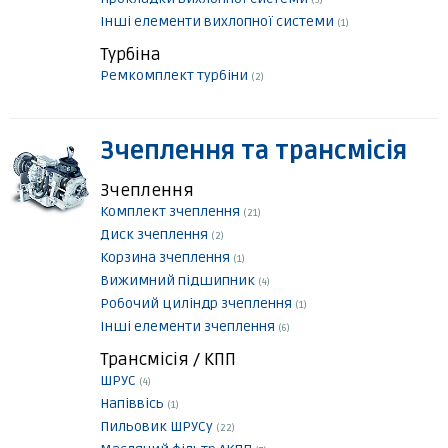
(9)
Інші елементи вихлопної системи
(1)
Турбіна
Ремкомплект турбіни
(2)
Зчеплення та трансмісія
Зчеплення
Комплект зчеплення
(21)
Диск зчеплення
(2)
Корзина зчеплення
(1)
Вижимний підшипник
(4)
Робочий циліндр зчеплення
(1)
Інші елементи зчеплення
(6)
Трансмісія / КПП
ШРУС
(4)
Напіввісь
(1)
Пильовик ШРУСу
(22)