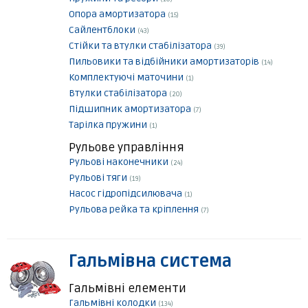
Опора амортизатора
(15)
Сайлентблоки
(43)
Стійки та втулки стабілізатора
(39)
Пильовики та відбійники амортизаторів
(14)
Комплектуючі маточини
(1)
Втулки стабілізатора
(20)
Підшипник амортизатора
(7)
Тарілка пружини
(1)
Рульове управління
Рульові наконечники
(24)
Рульові тяги
(19)
Насос гідропідсилювача
(1)
Рульова рейка та кріплення
(7)
Гальмівна система
Гальмівні елементи
Гальмівні колодки
(134)