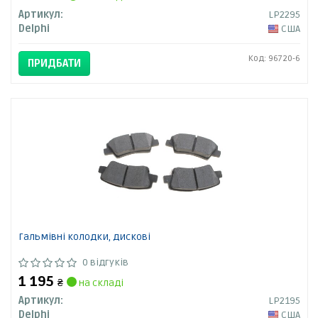
Артикул:
LP2295
Delphi
США
Код: 96720-6
ПРИДБАТИ
Гальмівні колодки, дискові
0 відгуків
1 195
₴
на складі
Артикул:
LP2195
Delphi
США