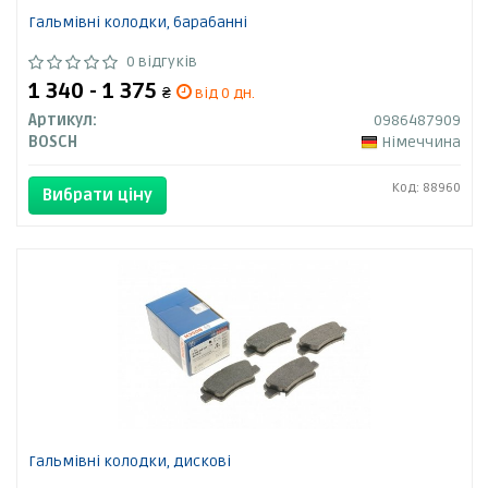
Гальмівні колодки, барабанні
0 відгуків
1 340 - 1 375
₴
від 0 дн.
Артикул:
0986487909
BOSCH
Німеччина
Код: 88960
Вибрати ціну
Гальмівні колодки, дискові