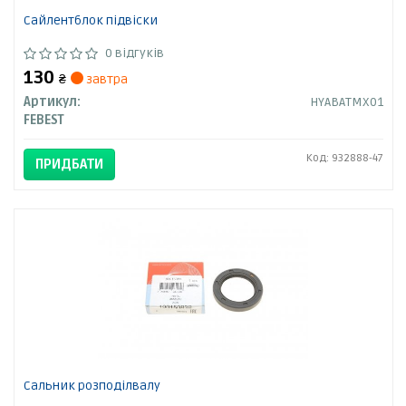
Сайлентблок підвіски
0 відгуків
130
₴
завтра
Артикул:
HYABATMX01
FEBEST
Код: 932888-47
ПРИДБАТИ
Сальник розподілвалу