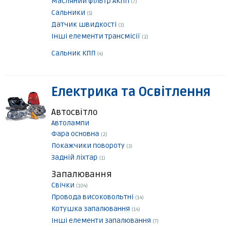
Масляний фільтр АКПП
(7)
Сальники
(5)
Датчик швидкості
(3)
Інші елементи трансмісії
(2)
Сальник КПП
(4)
Електрика та Освітлення
Автосвітло
Автолампи
Фара основна
(2)
Покажчики повороту
(3)
Задній ліхтар
(1)
Запалювання
Свічки
(104)
Провода високовольтні
(14)
Котушка запалювання
(14)
Інші елементи запалювання
(7)