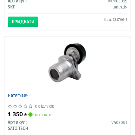
Артикул:
VKM65019
SKF
Швеція
Код: 131706-6
ПРИДБАТИ
Натягувач
0 відгуків
1 350
₴
на складі
Артикул:
V403061
SATO TECH