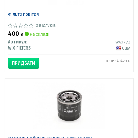
Фільтр повітря
0 відгуків
400
₴
на складі
Артикул:
WA9772
WIX FILTERS
США
Код: 149429-6
ПРИДБАТИ