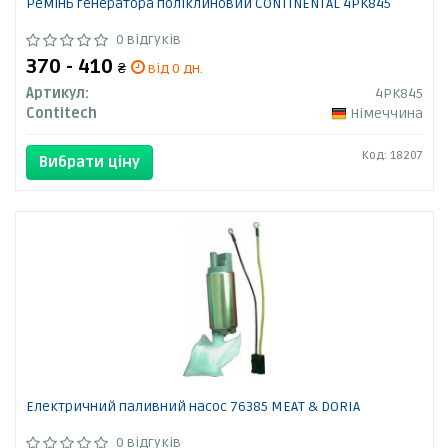
Ремінь генератора поліклиновий CONTINENTAL 4PK845
0 відгуків
370 - 410
₴
від 0 дн.
Артикул:
4PK845
Contitech
Німеччина
Код: 18207
Вибрати ціну
Електричний паливний насос 76385 MEAT & DORIA
0 відгуків