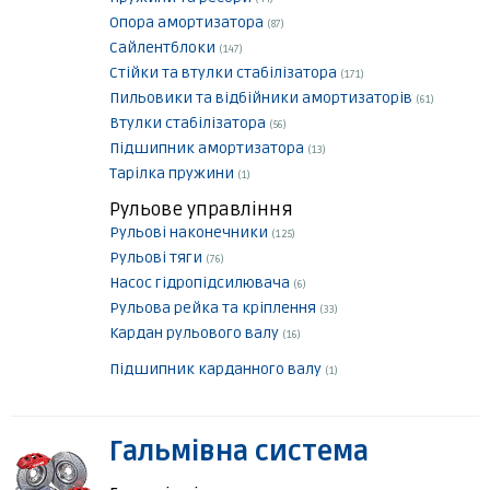
Опора амортизатора
(87)
Сайлентблоки
(147)
Стійки та втулки стабілізатора
(171)
Пильовики та відбійники амортизаторів
(61)
Втулки стабілізатора
(56)
Підшипник амортизатора
(13)
Тарілка пружини
(1)
Рульове управління
Рульові наконечники
(125)
Рульові тяги
(76)
Насос гідропідсилювача
(6)
Рульова рейка та кріплення
(33)
Кардан рульового валу
(16)
Підшипник карданного валу
(1)
Гальмівна система