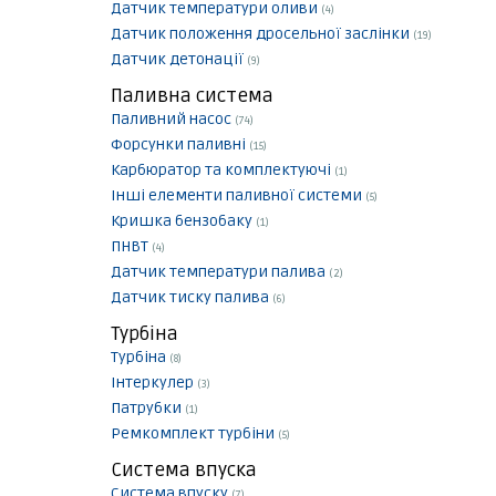
Датчик температури оливи
(4)
Датчик положення дросельної заслінки
(19)
Датчик детонації
(9)
Паливна система
Паливний насос
(74)
Форсунки паливні
(15)
Карбюратор та комплектуючі
(1)
Інші елементи паливної системи
(5)
Кришка бензобаку
(1)
ПНВТ
(4)
Датчик температури палива
(2)
Датчик тиску палива
(6)
Турбіна
Турбіна
(8)
Інтеркулер
(3)
Патрубки
(1)
Ремкомплект турбіни
(5)
Система впуска
Система впуску
(7)