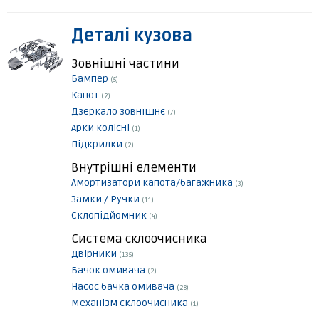
Деталі кузова
Зовнішні частини
Бампер
(5)
Капот
(2)
Дзеркало зовнішнє
(7)
Арки колісні
(1)
Підкрилки
(2)
Внутрішні елементи
Амортизатори капота/багажника
(3)
Замки / Ручки
(11)
Склопідйомник
(4)
Система склоочисника
Двірники
(135)
Бачок омивача
(2)
Насос бачка омивача
(28)
Механізм склоочисника
(1)