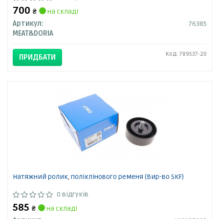
700
₴
на складі
Артикул:
76385
MEAT&DORIA
Код: 789537-20
ПРИДБАТИ
Натяжний ролик, поліклінового ременя (Вир-во SKF)
0 відгуків
585
₴
на складі