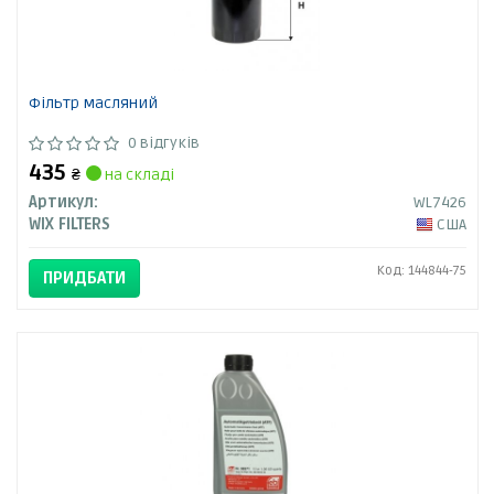
Фільтр масляний
0 відгуків
435
₴
на складі
Артикул:
WL7426
WIX FILTERS
США
Код: 144844-75
ПРИДБАТИ