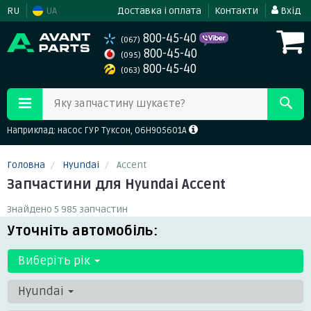
RU
UA
Доставка і оплата
Контакти
Вхід
800-45-40
(067)
800-45-40
(095)
800-45-40
(063)
Яку запчастину шукаєте?
Наприклад: насос ГУР Туксон, 06H905601A
Головна
Hyundai
Accent
Запчастини для Hyundai Accent
Знайдено 5 985 запчастин
Уточніть автомобіль:
Виберіть рік
Hyundai