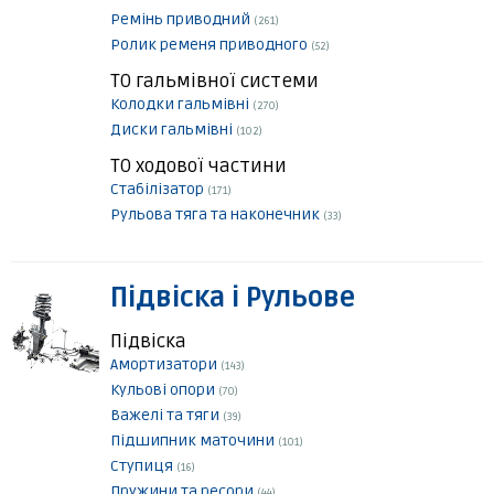
Ремінь приводний
(261)
Ролик ременя приводного
(52)
ТО гальмівної системи
Колодки гальмівні
(270)
Диски гальмівні
(102)
ТО ходової частини
Стабілізатор
(171)
Рульова тяга та наконечник
(33)
Підвіска і Рульове
Підвіска
Амортизатори
(143)
Кульові опори
(70)
Важелі та тяги
(39)
Підшипник маточини
(101)
Ступиця
(16)
Пружини та ресори
(44)