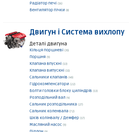
Радіатор печі
(16)
Вентилятор пічки
(8)
Двигун і Система вихлопу
Деталі двигуна
Кільця поршневі
(35)
Поршня
(9)
Клапана впускні
(13)
Клапана випускні
(15)
Сальники клапанів
(49)
Гідрокомпенсатори
(22)
Болти головки блоку циліндрів
(13)
Розподільний вал
(4)
Сальник розподільника
(27)
Сальник коленвала
(72)
Шків колінвалу / Демфер
(17)
Масляний насос
(9)
Піддон
(9)