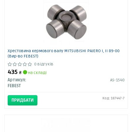
Хрестовина кермового валу MITSUBISHI PAJERO I, II 89-00
(Вир-во FEBEST)
0 відгуків
435
₴
на складі
Артикул:
AS-1540
FEBEST
Код: 187447-7
ПРИДБАТИ