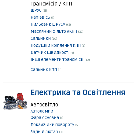
Трансмісія / КПП
ШРУС
(55)
Напіввісь
(8)
Пильовик ШРУСу
(65)
Масляний фільтр АКПП
(21)
Сальники
(10)
Подушки кріплення КПП
(1)
Датчик швидкості
(4)
Інші елементи трансмісії
(12)
Сальник КПП
(9)
Електрика та Освітлення
Автосвітло
Автолампи
Фара основна
(8)
Покажчики повороту
(5)
Задній ліхтар
(3)