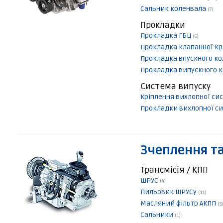
Сальник коленвала
(7)
Прокладки
Прокладка ГБЦ
(6)
Прокладка клапанної 
Прокладка впускного к
Прокладка випускного 
Система випуску
Кріплення вихлопної с
Прокладки вихлопної с
Зчеплення та
Трансмісія / КПП
ШРУС
(4)
Пильовик ШРУСу
(11)
Масляний фільтр АКПП
(5)
Сальники
(1)