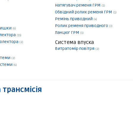
Натягувач ременя ГРМ
(1)
Обвідний ролик ременя ГРМ
(1)
Ремінь приводний
(4)
Ролик ременя приводного
(3)
кришки
(6)
Ланцюг ГРМ
(1)
олектора
(15)
колектора
Система впуска
(2)
Витратомір повітря
(2)
истеми
(2)
истеми
(6)
 трансмісія