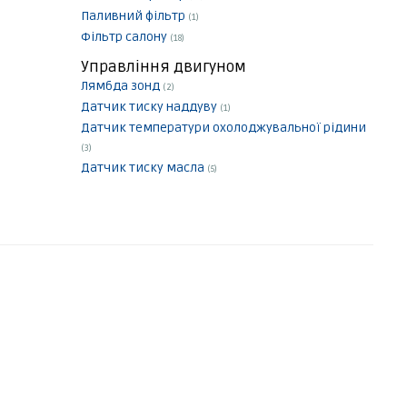
Паливний фільтр
(1)
Фільтр салону
(18)
Управління двигуном
Лямбда зонд
(2)
Датчик тиску наддуву
(1)
Датчик температури охолоджувальної рідини
(3)
Датчик тиску масла
(5)