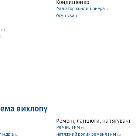
Кондиціонер
Радіатор кондиціонера
(2)
Осушувач
(3)
к
(1)
)
тема вихлопу
Ремені, ланцюги, натягувачі
Ремінь ГРМ
(4)
ліндрів
Натяжний ролик ременя ГРМ
(1)
(1)