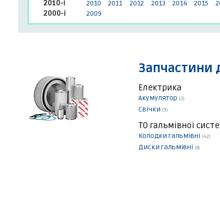
2010-і
2010
2011
2012
2013
2014
2015
2
2000-і
2009
Запчастини 
Електрика
Акумулятор
(3)
Свічки
(9)
ТО гальмівної сист
Колодки гальмівні
(42)
Диски гальмівні
(8)