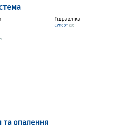
истема
и
Гідравліка
Супорт
(27)
2)
 та опалення