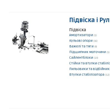
Підвіска і Ру
Підвіска
Амортизатори
(1)
Кульові опори
(16)
Важелі та тяги
(8)
Підшипник маточини
(1)
Сайлентблоки
(23)
Стійки та втулки стабіл
Пильовики та відбійни
Втулки стабілізатора
(12)