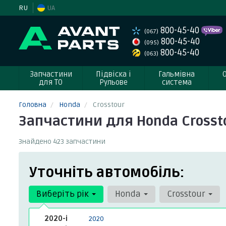
RU
UA
800-45-40
(067)
800-45-40
(095)
800-45-40
(063)
Запчастини
Підвіска і
Гальмівна
для ТО
Рульове
система
Головна
Honda
Crosstour
Запчастини для Honda Crosst
Знайдено 423 запчастини
Уточніть автомобіль:
Виберіть рік
Honda
Crosstour
2020-і
2020