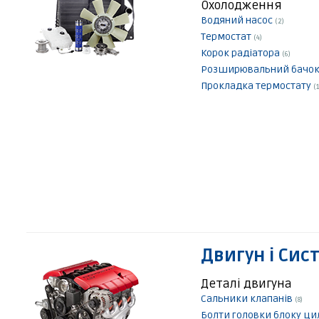
Охолодження
Водяний насос
(2)
Термостат
(4)
Корок радіатора
(6)
Розширювальний бачо
Прокладка термостату
(1
Двигун і Сис
Деталі двигуна
Сальники клапанів
(8)
Болти головки блоку ци