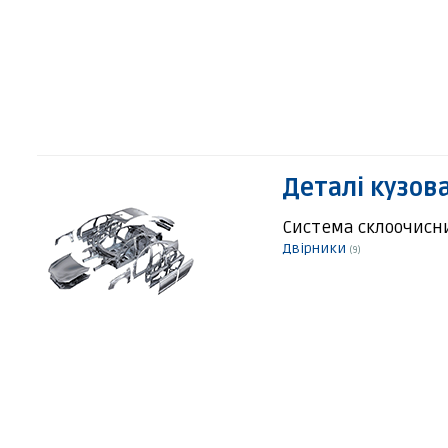
Деталі кузов
Система склоочисн
Двірники
(9)