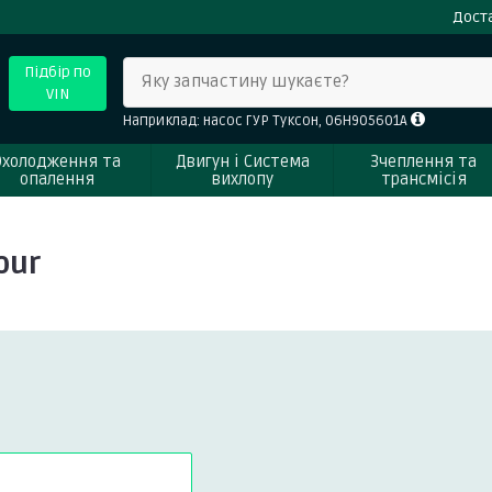
Доста
Підбір по
Яку запчастину шукаєте?
VIN
Наприклад: насос ГУР Туксон, 06H905601A
Охолодження та
Двигун і Система
Зчеплення та
опалення
вихлопу
трансмісія
our