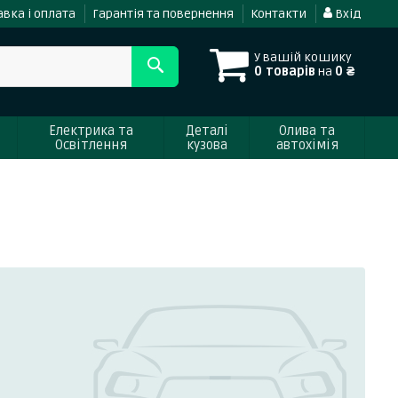
вка і оплата
Гарантія та повернення
Контакти
Вхід
У вашій кошику
0 товарів
на
0 ₴
Електрика та
Деталі
Олива та
Освітлення
кузова
автохімія