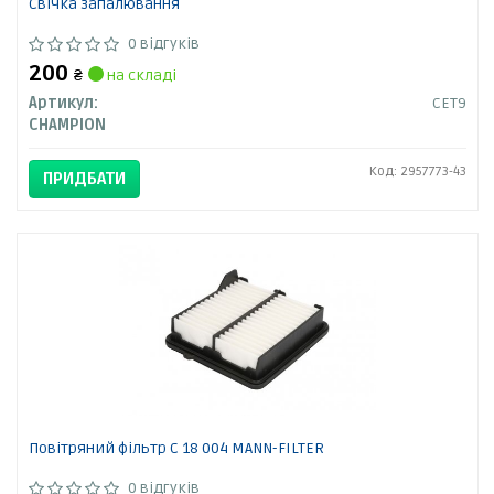
Свічка запалювання
0 відгуків
200
₴
на складі
Артикул:
CET9
CHAMPION
Код: 2957773-43
ПРИДБАТИ
Повітряний фільтр C 18 004 MANN-FILTER
0 відгуків