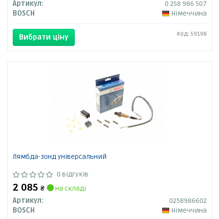
Артикул:
0 258 986 507
BOSCH
Німеччина
Код: 59198
Вибрати ціну
Лямбда-зонд універсальний
0 відгуків
2 085
₴
на складі
Артикул:
0258986602
BOSCH
Німеччина