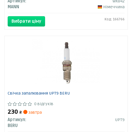
Артикул:
WK842
MANN
Німеччина
Код: 166766
Вибрати ціну
Свічка запалювання UPT9 BERU
0 відгуків
230
₴
завтра
Артикул:
UPT9
BERU