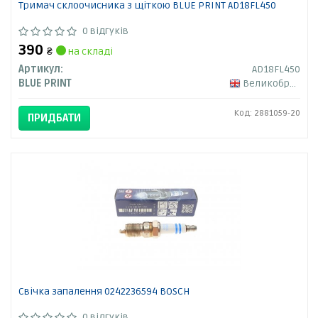
Тримач склоочисника з щіткою BLUE PRINT AD18FL450
0 відгуків
390
₴
на складі
Артикул:
AD18FL450
BLUE PRINT
Великобританія
Код: 2881059-20
ПРИДБАТИ
Свічка запалення 0242236594 BOSCH
0 відгуків