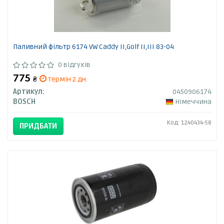
Паливний фільтр 6174 VW Caddy II,Golf II,III 83-04
0 відгуків
775
₴
термін 2 дн.
Артикул:
0450906174
BOSCH
Німеччина
Код: 1240434-58
ПРИДБАТИ