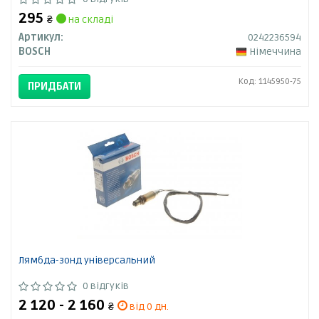
295
₴
на складі
Артикул:
0242236594
BOSCH
Німеччина
Код: 1145950-75
ПРИДБАТИ
Лямбда-зонд універсальний
0 відгуків
2 120 - 2 160
₴
від 0 дн.