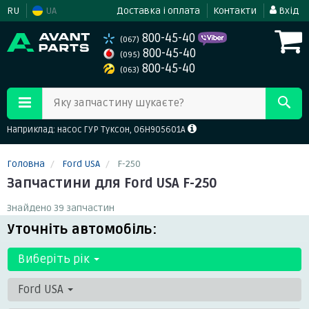
RU
UA
Доставка і оплата
Контакти
Вхід
800-45-40
(067)
800-45-40
(095)
800-45-40
(063)
Яку запчастину шукаєте?
Наприклад: насос ГУР Туксон, 06H905601A
Головна
Ford USA
F-250
Запчастини для Ford USA F-250
Знайдено 39 запчастин
Уточніть автомобіль:
Виберіть рік
Ford USA