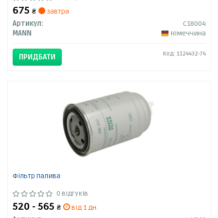
675
₴
завтра
Артикул:
C18004
MANN
Німеччина
Код: 1124432-74
ПРИДБАТИ
Фільтр палива
0 відгуків
520 - 565
₴
від 1 дн.