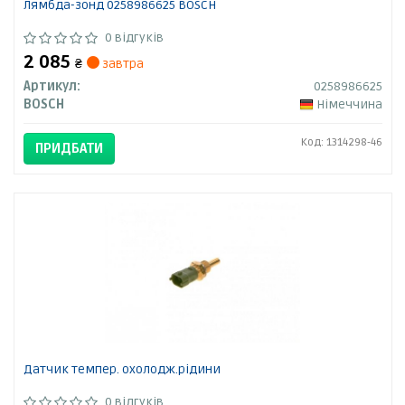
Лямбда-зонд 0258986625 BOSCH
0 відгуків
2 085
₴
завтра
Артикул:
0258986625
BOSCH
Німеччина
Код: 1314298-46
ПРИДБАТИ
Датчик темпер. охолодж.рідини
0 відгуків