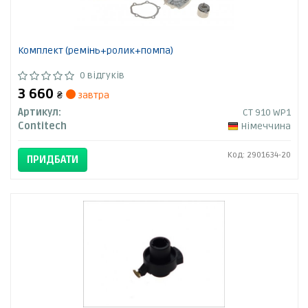
Комплект (ремінь+ролик+помпа)
0 відгуків
3 660
₴
завтра
Артикул:
CT 910 WP1
Contitech
Німеччина
Код: 2901634-20
ПРИДБАТИ