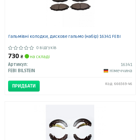
Гальмівні колодки, дискове гальмо (набір) 16341 FEBI
0 відгуків
730
₴
на складі
Артикул:
16341
FEBI BILSTEIN
Німеччина
Код: 666569-46
ПРИДБАТИ