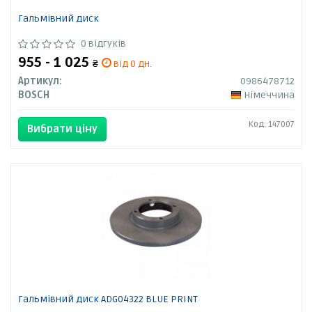
Гальмівний диск
0 відгуків
955 - 1 025
₴
від 0 дн.
Артикул:
0986478712
BOSCH
Німеччина
Код: 147007
Вибрати ціну
Гальмівний диск ADG04322 BLUE PRINT