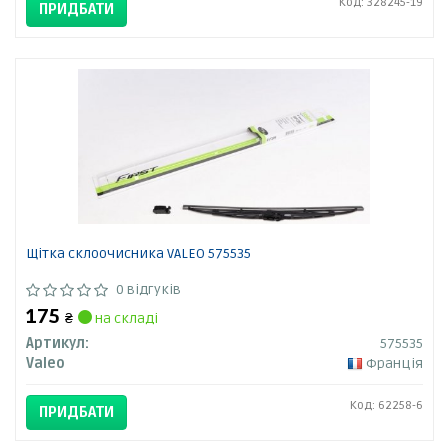
Код: 328245-19
ПРИДБАТИ
Щітка склоочисника VALEO 575535
0 відгуків
175
₴
на складі
Артикул:
575535
Valeo
Франція
Код: 62258-6
ПРИДБАТИ