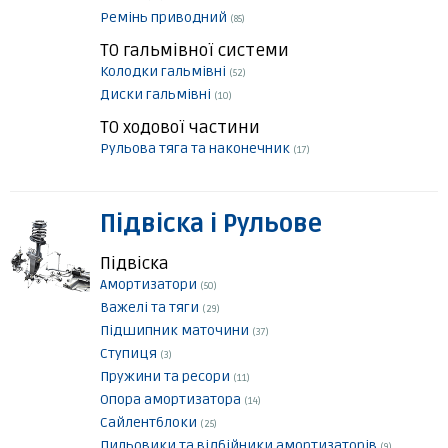
Ремінь приводний
(85)
ТО гальмівної системи
Колодки гальмівні
(52)
Диски гальмівні
(10)
ТО ходової частини
Рульова тяга та наконечник
(17)
Підвіска і Рульове
Підвіска
Амортизатори
(50)
Важелі та тяги
(29)
Підшипник маточини
(37)
Ступиця
(3)
Пружини та ресори
(11)
Опора амортизатора
(14)
Сайлентблоки
(25)
Пильовики та відбійники амортизаторів
(9)