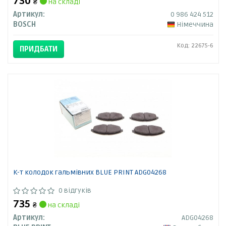
730
₴
на складі
Артикул:
0 986 424 512
BOSCH
Німеччина
Код: 22675-6
ПРИДБАТИ
К-т колодок гальмівних BLUE PRINT ADG04268
0 відгуків
735
₴
на складі
Артикул:
ADG04268