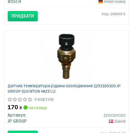
BOSCH
Німеччина
Код: 208649-6
ПРИДБАТИ
Датчик температури рідини охолодження 1293100100 JP
GROUP (QUINTON HAZELL)
0 відгуків
170
₴
на складі
Артикул:
1293100100
JP GROUP
Данія