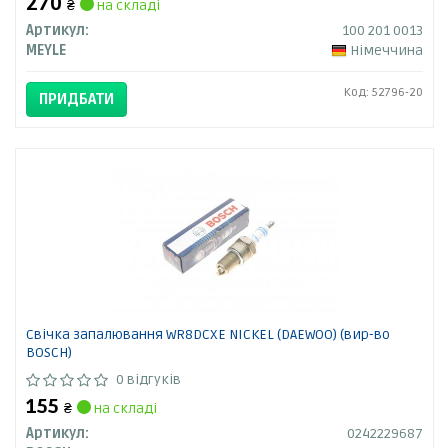
270
₴
на складі
Артикул:
100 201 0013
MEYLE
Німеччина
Код: 52796-20
ПРИДБАТИ
Свічка запалювання WR8DCXE NICKEL (DAEWOO) (вир-во
BOSCH)
0 відгуків
155
₴
на складі
Артикул:
0242229687