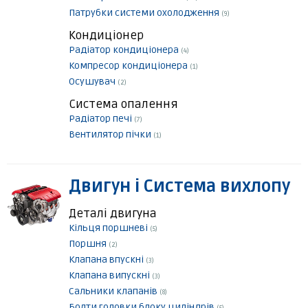
Патрубки системи охолодження
(9)
Кондиціонер
Радіатор кондиціонера
(4)
Компресор кондиціонера
(1)
Осушувач
(2)
Система опалення
Радіатор печі
(7)
Вентилятор пічки
(1)
Двигун і Система вихлопу
Деталі двигуна
Кільця поршневі
(5)
Поршня
(2)
Клапана впускні
(3)
Клапана випускні
(3)
Сальники клапанів
(8)
Болти головки блоку циліндрів