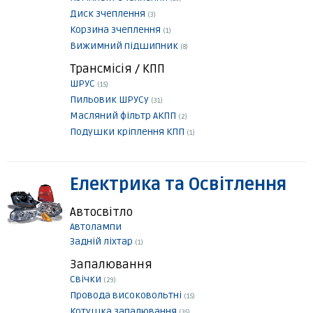
Диск зчеплення
(3)
Корзина зчеплення
(1)
Вижимний підшипник
(8)
Трансмісія / КПП
ШРУС
(15)
Пильовик ШРУСу
(31)
Масляний фільтр АКПП
(2)
Подушки кріплення КПП
(1)
Електрика та Освітлення
Автосвітло
Автолампи
Задній ліхтар
(1)
Запалювання
Свічки
(29)
Провода високовольтні
(15)
Котушка запалювання
(35)