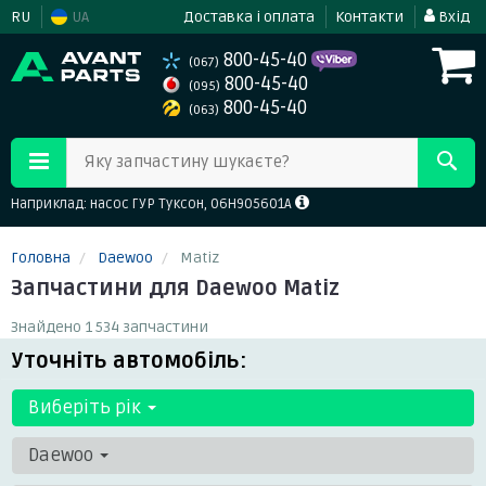
RU
UA
Доставка і оплата
Контакти
Вхід
800-45-40
(067)
800-45-40
(095)
800-45-40
(063)
Яку запчастину шукаєте?
Наприклад: насос ГУР Туксон, 06H905601A
Головна
Daewoo
Matiz
Запчастини для Daewoo Matiz
Знайдено 1 534 запчастини
Уточніть автомобіль:
Виберіть рік
Daewoo