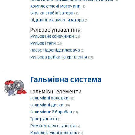
Комплектуючі маточини
(2)
Втулки стабілізатора
(21)
Підшипник амортизатора
(2)
Рульове управління
Рульові наконечники
(26)
Рульові тяги
(25)
Насос гідропідсилювача
(2)
Рульова рейка та кріплення
(17)
Гальмівна система
Гальмівні елементи
Гальмівні колодки
(52)
Гальмівні диски
(10)
Гальмівний барабан
(11)
Трос ручника
(6)
Ремкомплект супорта
(2)
Комплектуючі колодок
(14)