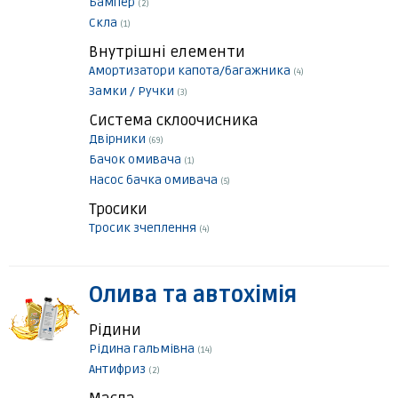
Бампер
(2)
Скла
(1)
Внутрішні елементи
Амортизатори капота/багажника
(4)
Замки / Ручки
(3)
Система склоочисника
Двірники
(69)
Бачок омивача
(1)
Насос бачка омивача
(5)
Тросики
Тросик зчеплення
(4)
Олива та автохімія
Рідини
Рідина гальмівна
(14)
Антифриз
(2)