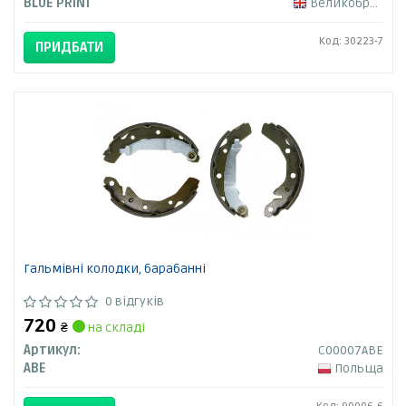
BLUE PRINT
Великобританія
Код: 30223-7
ПРИДБАТИ
Гальмівні колодки, барабанні
0 відгуків
720
₴
на складі
Артикул:
C00007ABE
ABE
Польща