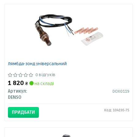
Лямбда-зонд універсальний
0 відгуків
1 820
₴
на складі
Артикул:
DOX0119
DENSO
Код: 104195-75
ПРИДБАТИ