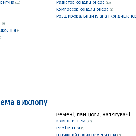
двигуна
Радіатор кондиціонера
(11)
(13)
Компресор кондиціонера
(1)
Розширювальний клапан кондиціоне
к
(9)
лодження
(4)
)
тема вихлопу
Ремені, ланцюги, натягувачі
Комплект ГРМ
(42)
Ремінь ГРМ
(9)
Натяжний ролик ременя ГРМ
(7)