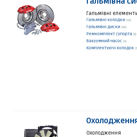
Гальмівна с
Гальмівні елемент
Гальмівні колодки
(41)
Гальмівні диски
(40)
Ремкомплект супорта
(5)
Вакуумний насос
(4)
Комплектуючі колодок
(
Охолодження
Охолодження