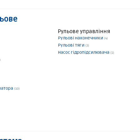
льове
Рульове управління
Рульові наконечники
(4)
Рульові тяги
(3)
Насос гідропідсилювача
(1)
)
ізатора
(10)