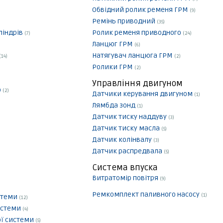
Обвідний ролик ременя ГРМ
(9)
Ремінь приводний
(35)
ліндрів
Ролик ременя приводного
(7)
(24)
Ланцюг ГРМ
(6)
Натягувач ланцюга ГРМ
(14)
(2)
Ролики ГРМ
(2)
Управління двигуном
р
(2)
Датчики керування двигуном
(1)
Лямбда зонд
(1)
Датчик тиску наддуву
(3)
Датчик тиску масла
(5)
Датчик колінвалу
(3)
Датчик распредвала
(5)
Система впуска
Витратомір повітря
(9)
Ремкомплект паливного насосу
(1)
истеми
(12)
истеми
(4)
ої системи
(5)