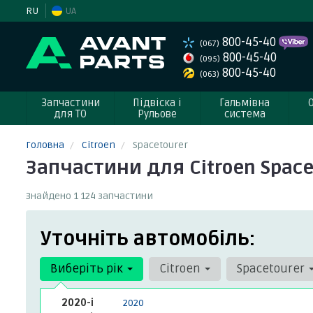
RU
UA
800-45-40
(067)
800-45-40
(095)
800-45-40
(063)
Запчастини
Підвіска і
Гальмівна
для ТО
Рульове
система
Головна
Citroen
Spacetourer
Запчастини для Citroen Space
Знайдено 1 124 запчастини
Уточніть автомобіль:
Виберіть рік
Citroen
Spacetourer
2020-і
2020