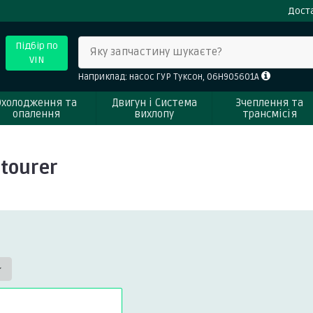
Доста
Підбір по
Яку запчастину шукаєте?
VIN
Наприклад: насос ГУР Туксон, 06H905601A
Охолодження та
Двигун і Система
Зчеплення та
опалення
вихлопу
трансмісія
tourer