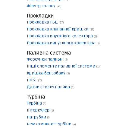
Фільтр салону
(46)
Прокладки
Прокладка ГБЦ
(27)
Прокладка клапанної кришки
(18)
Прокладка впускного колектора
(8)
Прокладка випускного колектора
(5)
Паливна система
Форсунки паливні
(5)
Інші елементи паливної системи
(1)
Кришка бензобаку
(3)
ПНВТ
(2)
Датчик тиску палива
(1)
Турбіна
Турбіна
(4)
Інтеркулер
(1)
Патрубки
(9)
Ремкомплект турбіни
(4)