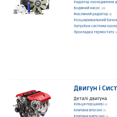
Радіатор охолодження 
Водяний насос
(28)
Масляний радіатор
(8)
Розширювальний бачо
Патрубки системи охо
Прокладка термостату
(4
Двигун і Сис
Деталі двигуна
Кільця поршневі
(6)
Клапана впускні
(3)
Клапана випускні
(4)