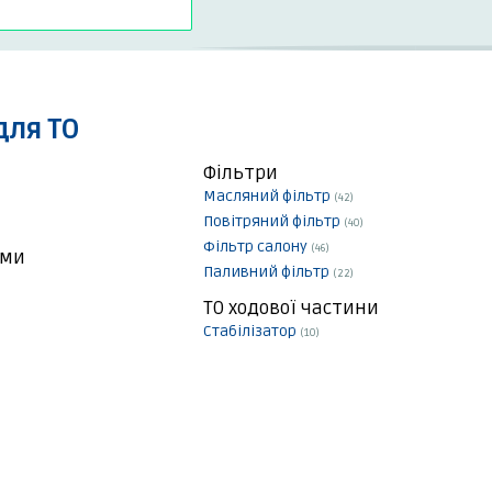
для ТО
Фільтри
Масляний фільтр
(42)
Повітряний фільтр
(40)
Фільтр салону
(46)
еми
Паливний фільтр
(22)
ТО ходової частини
Стабілізатор
(10)