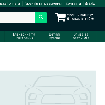
вка і оплата
Гарантія та повернення
Контакти
Вхід
У вашій кошику
0 товарів
на
0 ₴
Електрика та
Деталі
Олива та
Освітлення
кузова
автохімія