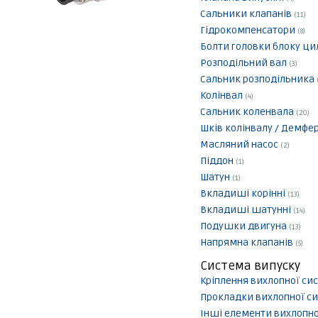
Сальники клапанів
(11)
Гідрокомпенсатори
(8)
Болти головки блоку ци
Розподільний вал
(3)
Сальник розподільника
Колінвал
(4)
Сальник коленвала
(20)
Шків колінвалу / Демфе
Масляний насос
(2)
Піддон
(1)
Шатун
(1)
Вкладиші корінні
(13)
Вкладиші шатунні
(14)
Подушки двигуна
(13)
Напрямна клапанів
(5)
Система випуску
Кріплення вихлопної с
Прокладки вихлопної с
Інші елементи вихлопн