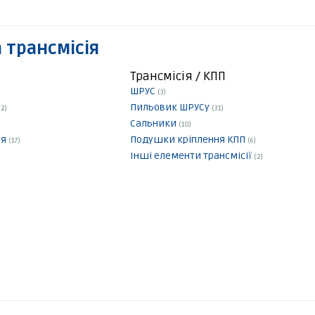
 трансмісія
Трансмісія / КПП
ШРУС
(3)
Пильовик ШРУСу
12)
(31)
Сальники
(10)
ня
Подушки кріплення КПП
(17)
(6)
Інші елементи трансмісії
(2)