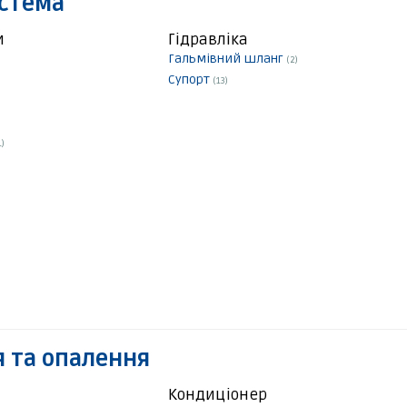
истема
и
Гідравліка
Гальмівний шланг
(2)
Супорт
(13)
1)
 та опалення
Кондиціонер