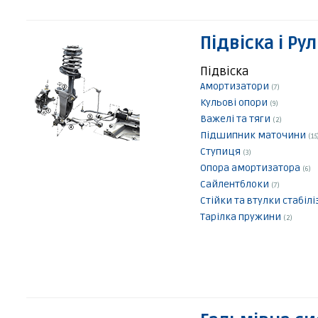
Підвіска і Ру
Підвіска
Амортизатори
(7)
Кульові опори
(9)
Важелі та тяги
(2)
Підшипник маточини
(15
Ступиця
(3)
Опора амортизатора
(6)
Сайлентблоки
(7)
Стійки та втулки стабіл
Тарілка пружини
(2)