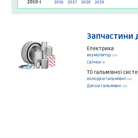
2010-і
2016
2017
2018
2019
Запчастини 
Електрика
Акумулятор
(14)
Свічки
(8)
ТО гальмівної сист
Колодки гальмівні
(41)
Диски гальмівні
(40)