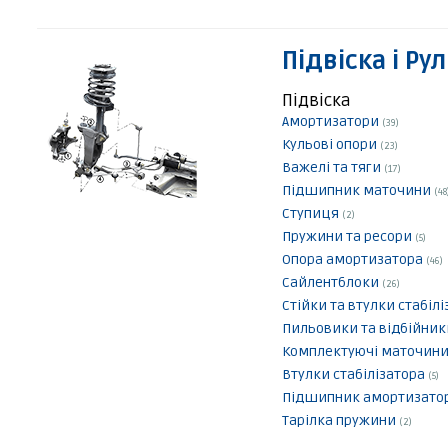
Підвіска і Ру
Підвіска
Амортизатори
(39)
Кульові опори
(23)
Важелі та тяги
(17)
Підшипник маточини
(48
Ступиця
(2)
Пружини та ресори
(5)
Опора амортизатора
(46)
Сайлентблоки
(26)
Стійки та втулки стабіл
Пильовики та відбійни
Комплектуючі маточин
Втулки стабілізатора
(5)
Підшипник амортизато
Тарілка пружини
(2)