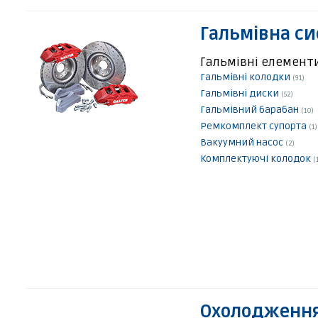
Гальмівна с
Гальмівні елемент
Гальмівні колодки
(91)
Гальмівні диски
(52)
Гальмівний барабан
(10)
Ремкомплект супорта
(1)
Вакуумний насос
(2)
Комплектуючі колодок
(
Охолодження