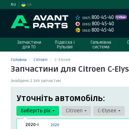
RU
UA
800-45-40
(067)
800-45-40
(095)
800-45-40
(063)
Запчастини
Підвіска і
Гальмівна
для ТО
Рульове
система
Головна
Citroen
C-Elysee
Запчастини для Citroen C-Ely
Знайдено 2 349 запчастин
Уточніть автомобіль:
Виберіть рік
Citroen
C-Elysee
2020-і
2020