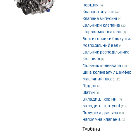
Поршня
(4)
Клапана впускні
(4)
Клапана випускні
(4)
Сальники клапанів
(20)
Гідрокомпенсатори
(9)
Болти головки блоку ци
Розподільний вал
(4)
Сальник розподільника
Колінвал
(4)
Сальник коленвала
(31)
Шків колінвалу / Демфе
Масляний насос
(11)
Піддон
(7)
Шатун
(1)
Вкладиші корінні
(7)
Вкладиші шатунні
(11)
Подушки двигуна
(43)
Напрямна клапанів
(6)
Турбіна