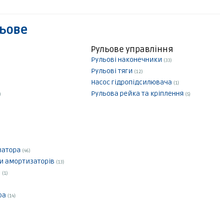
льове
Рульове управління
Рульові наконечники
(33)
Рульові тяги
(12)
Насос гідропідсилювача
(1)
Рульова рейка та кріплення
)
(5)
ізатора
(46)
ки амортизаторів
(13)
и
(1)
ра
(14)