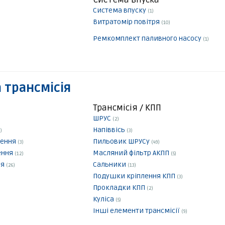
Система впуску
(1)
Витратомір повітря
(10)
Ремкомплект паливного насосу
(1)
 трансмісія
Трансмісія / КПП
ШРУС
(2)
Напіввісь
)
(3)
лення
Пильовик ШРУСу
(3)
(49)
ення
Масляний фільтр АКПП
(12)
(5)
ня
Сальники
(26)
(13)
Подушки кріплення КПП
(3)
Прокладки КПП
(2)
Куліса
(5)
Інші елементи трансмісії
(9)