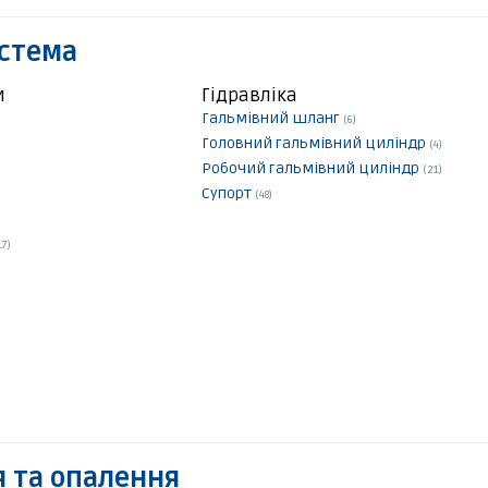
истема
и
Гідравліка
Гальмівний шланг
(6)
Головний гальмівний циліндр
(4)
Робочий гальмівний циліндр
(21)
Супорт
(48)
17)
 та опалення