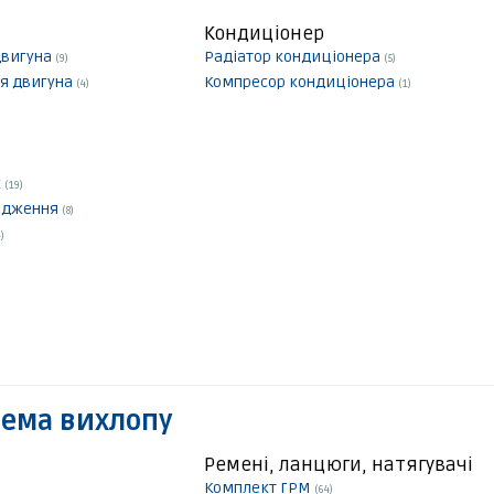
Кондиціонер
двигуна
Радіатор кондиціонера
(9)
(5)
я двигуна
Компресор кондиціонера
(4)
(1)
к
(19)
лодження
(8)
)
тема вихлопу
Ремені, ланцюги, натягувачі
Комплект ГРМ
(64)