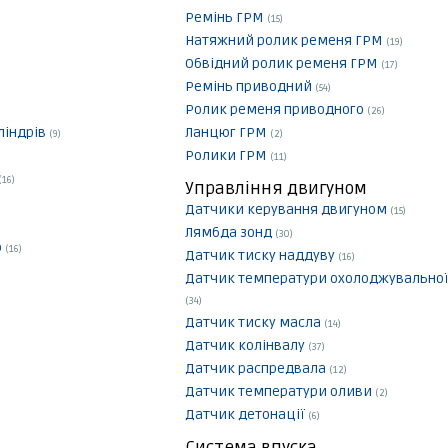
Ремінь ГРМ
(15)
Натяжний ролик ременя ГРМ
(19)
Обвідний ролик ременя ГРМ
(17)
Ремінь приводний
(54)
Ролик ременя приводного
(26)
ліндрів
Ланцюг ГРМ
(9)
(2)
Ролики ГРМ
(11)
(16)
Управління двигуном
Датчики керування двигуном
(15)
Лямбда зонд
(30)
р
(16)
Датчик тиску наддуву
(16)
Датчик температури охолоджувальної
(34)
Датчик тиску масла
(14)
Датчик колінвалу
(37)
Датчик распредвала
(12)
Датчик температури оливи
(2)
Датчик детонації
(6)
Система впуска