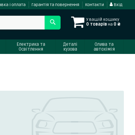
вка і оплата
Гарантія та повернення
Контакти
Вхід
У вашій кошику
0 товарів
на
0 ₴
Електрика та
Деталі
Олива та
Освітлення
кузова
автохімія