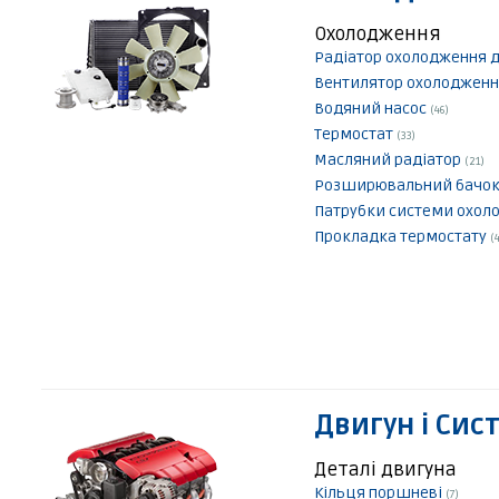
Охолодження
Радіатор охолодження 
Вентилятор охолодженн
Водяний насос
(46)
Термостат
(33)
Масляний радіатор
(21)
Розширювальний бачо
Патрубки системи охо
Прокладка термостату
(4
Двигун і Сис
Деталі двигуна
Кільця поршневі
(7)