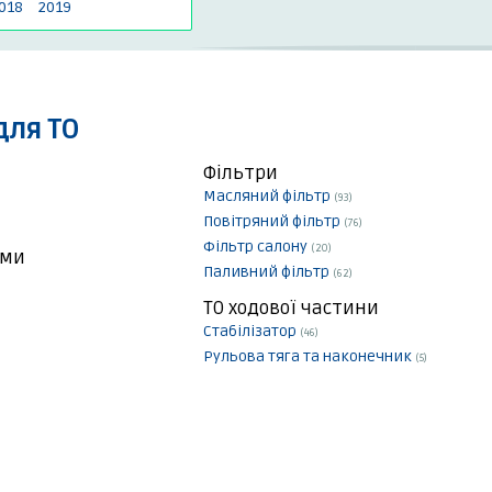
018
2019
для ТО
Фільтри
Масляний фільтр
(93)
Повітряний фільтр
(76)
Фільтр салону
(20)
еми
Паливний фільтр
(62)
ТО ходової частини
Стабілізатор
(46)
Рульова тяга та наконечник
(5)