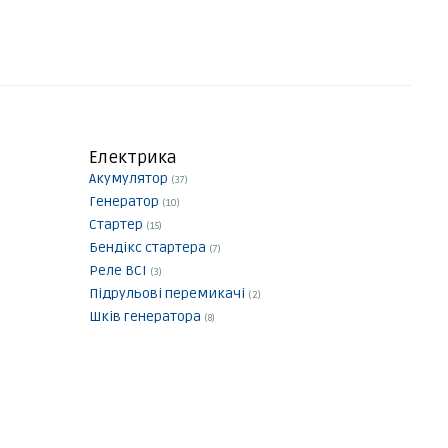
Електрика
Акумулятор
(37)
Генератор
(10)
Стартер
(15)
Бендікс стартера
(7)
Реле ВСІ
(3)
Підрульові перемикачі
(2)
Шків генератора
(8)