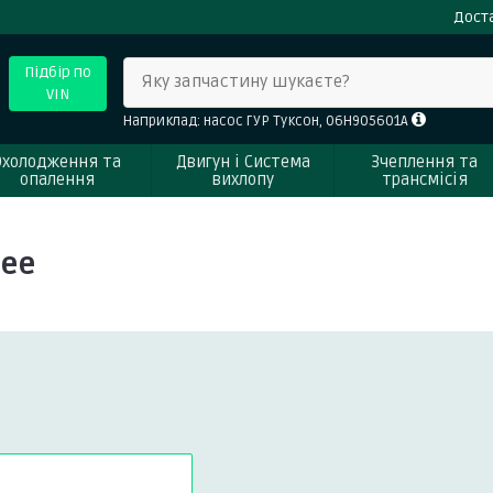
Доста
Підбір по
Яку запчастину шукаєте?
VIN
Наприклад: насос ГУР Туксон, 06H905601A
Охолодження та
Двигун і Система
Зчеплення та
опалення
вихлопу
трансмісія
see