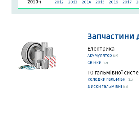
2010-і
2012
2013
2014
2015
2016
2017
2
Запчастини 
Електрика
Акумулятор
(37)
Свічки
(42)
ТО гальмівної сист
Колодки гальмівні
(91)
Диски гальмівні
(52)