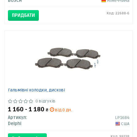
BOSCH
Німеччина
Код: 22688-6
ПРИДБАТИ
Гальмівні колодки, дискові
0 відгуків
1 160 - 1 180
₴
від 0 дн.
Артикул:
LP1684
Delphi
США
Код: 99338