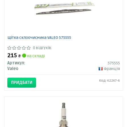
Щітка склоочисника VALEO 575555
0 відгуків
215
₴
на складі
Артикул:
575555
Valeo
Франція
Код: 62267-6
ПРИДБАТИ