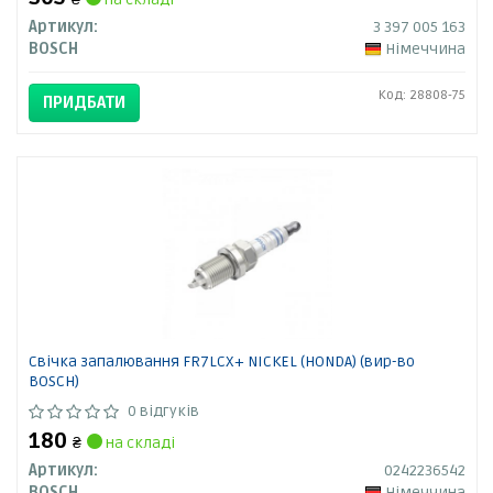
Артикул:
3 397 005 163
BOSCH
Німеччина
Код: 28808-75
ПРИДБАТИ
Свічка запалювання FR7LCX+ NICKEL (HONDA) (вир-во
BOSCH)
0 відгуків
180
₴
на складі
Артикул:
0242236542
BOSCH
Німеччина