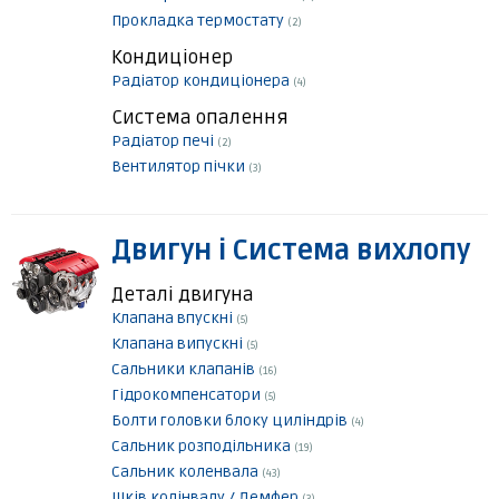
Прокладка термостату
(2)
Кондиціонер
Радіатор кондиціонера
(4)
Система опалення
Радіатор печі
(2)
Вентилятор пічки
(3)
Двигун і Система вихлопу
Деталі двигуна
Клапана впускні
(5)
Клапана випускні
(5)
Сальники клапанів
(16)
Гідрокомпенсатори
(5)
Болти головки блоку циліндрів
(4)
Сальник розподільника
(19)
Сальник коленвала
(43)
Шків колінвалу / Демфер