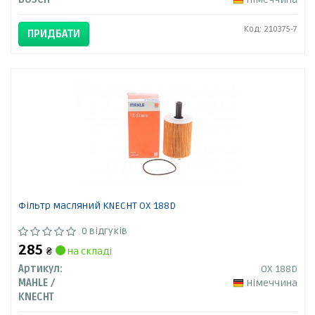
Код: 210375-7
ПРИДБАТИ
Фільтр масляний KNECHT OX 188D
0 відгуків
285
₴
на складі
Артикул:
OX 188D
MAHLE /
Німеччина
KNECHT