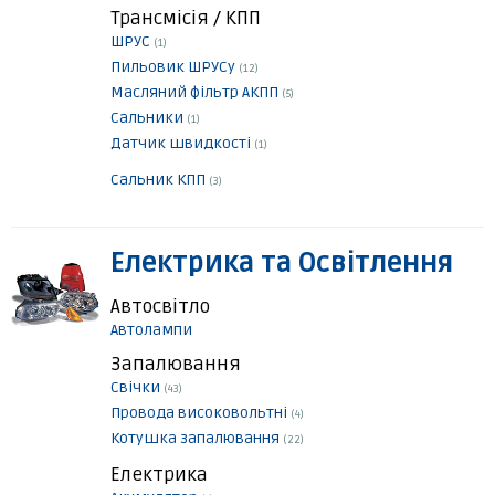
Трансмісія / КПП
ШРУС
(1)
Пильовик ШРУСу
(12)
Масляний фільтр АКПП
(5)
Сальники
(1)
Датчик швидкості
(1)
Сальник КПП
(3)
Електрика та Освітлення
Автосвітло
Автолампи
Запалювання
Свічки
(43)
Провода високовольтні
(4)
Котушка запалювання
(22)
Електрика