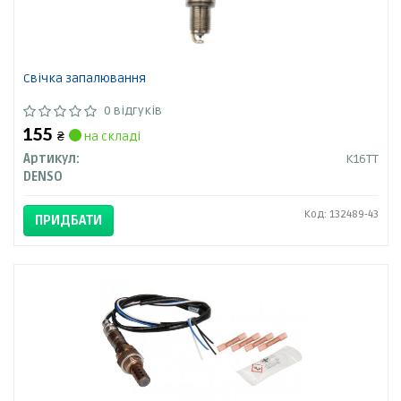
Свічка запалювання
0 відгуків
155
₴
на складі
Артикул:
K16TT
DENSO
Код: 132489-43
ПРИДБАТИ