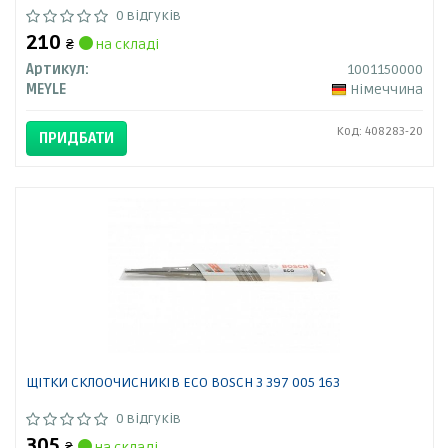
0 відгуків
210
₴
на складі
Артикул:
1001150000
MEYLE
Німеччина
Код: 408283-20
ПРИДБАТИ
ЩІТКИ СКЛООЧИСНИКІВ ECO BOSCH 3 397 005 163
0 відгуків
305
₴
на складі