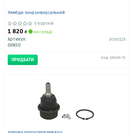
Лямбда-зонд універсальний
0 відгуків
1 820
₴
на складі
Артикул:
DOX0119
DENSO
Код: 104195-75
ПРИДБАТИ
Шарова опора,передня вісь