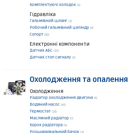
Комплектуючі колодок
(6)
Гідравліка
Гальмівний шланг
(2)
Робочий гальмівний циліндр
(4)
Супорт
(50)
Електронні компоненти
Датчик АБС
(10)
Датчик стоп сигналу
(3)
Охолодження та опалення
Охолодження
Радіатор охолодження двигуна
(6)
Водяний насос
(41)
Термостат
(25)
Масляний радіатор
(7)
Корок радіатора
(4)
Розширювальний бачок
(2)