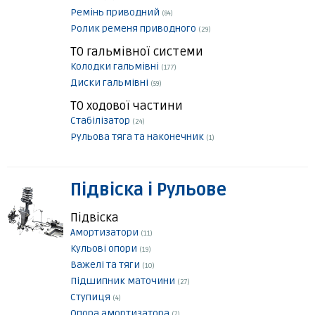
Ремінь приводний
(84)
Ролик ременя приводного
(29)
ТО гальмівної системи
Колодки гальмівні
(177)
Диски гальмівні
(59)
ТО ходової частини
Стабілізатор
(24)
Рульова тяга та наконечник
(1)
Підвіска і Рульове
Підвіска
Амортизатори
(11)
Кульові опори
(19)
Важелі та тяги
(10)
Підшипник маточини
(27)
Ступиця
(4)
Опора амортизатора
(7)