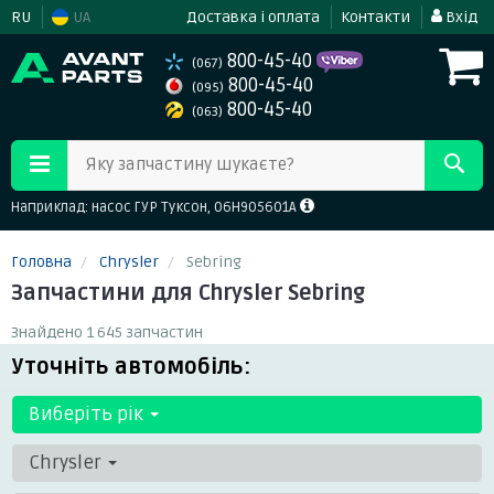
RU
UA
Доставка і оплата
Контакти
Вхід
800-45-40
(067)
800-45-40
(095)
800-45-40
(063)
Яку запчастину шукаєте?
Наприклад: насос ГУР Туксон, 06H905601A
Головна
Chrysler
Sebring
Запчастини для Chrysler Sebring
Знайдено 1 645 запчастин
Уточніть автомобіль:
Виберіть рік
Chrysler