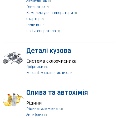
Акумулятор
(5)
Генератор
(7)
Комплектуючі генератори
(1)
Стартер
(5)
Реле ВСІ
(1)
Шків генератора
(2)
Деталі кузова
Система склоочисника
Двірники
(66)
Механізм склоочисника
(1)
Олива та автохімія
Рідини
Рідина гальмівна
(11)
Антифриз
(8)