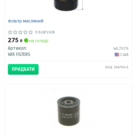
Фільтр масляний
0 відгуків
275
₴
на складі
Артикул:
WL7079
WIX FILTERS
США
Код: 144764-6
ПРИДБАТИ