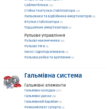
Сайлентблоки
(22)
Стійки та втулки стабілізатора
(24)
Пильовики та відбійники амортизаторів
(6)
Втулки стабілізатора
(3)
Підшипник амортизатора
(1)
Рульове управління
Рульові наконечники
(16)
Рульові тяги
(5)
Насос гідропідсилювача
(2)
Рульова рейка та кріплення
(1)
Гальмівна система
Гальмівні елементи
Гальмівні колодки
(177)
Гальмівні диски
(59)
Гальмівний барабан
(1)
Ремкомплект супорта
(3)