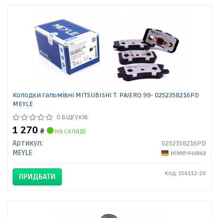
Колодки гальмівні MITSUBISHI T. PAJERO 99- 0252358216PD
MEYLE
0 відгуків
1 270
₴
на складі
Артикул:
0252358216PD
MEYLE
Німеччина
Код: 556112-20
ПРИДБАТИ