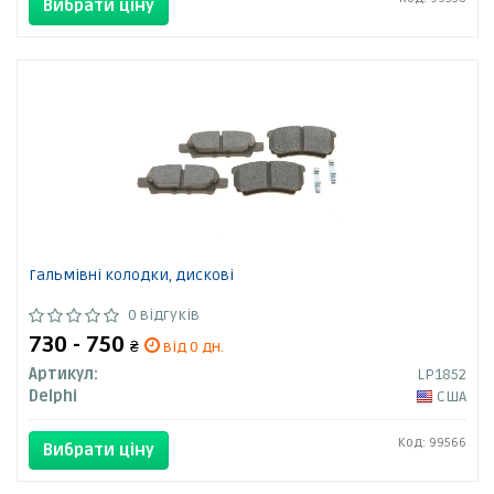
Вибрати ціну
Гальмівні колодки, дискові
0 відгуків
730 - 750
₴
від 0 дн.
Артикул:
LP1852
Delphi
США
Код: 99566
Вибрати ціну