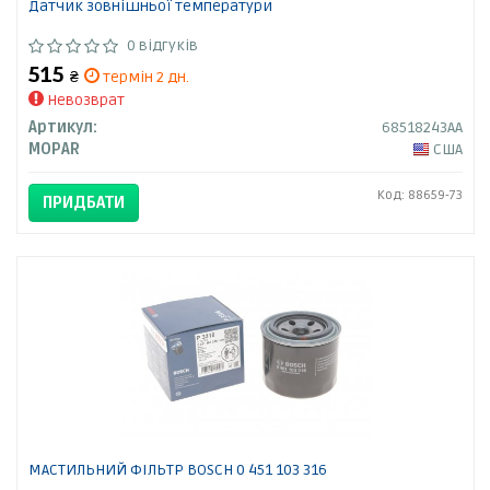
Датчик зовнішньої температури
0 відгуків
515
₴
термін 2 дн.
Невозврат
Артикул:
68518243AA
MOPAR
США
Код: 88659-73
ПРИДБАТИ
МАСТИЛЬНИЙ ФІЛЬТР BOSCH 0 451 103 316