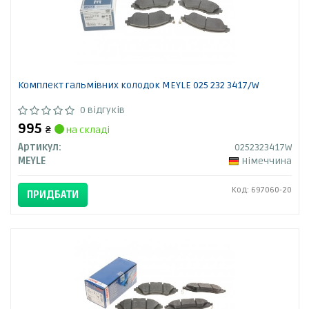
Комплект гальмівних колодок MEYLE 025 232 3417/W
0 відгуків
995
₴
на складі
Артикул:
0252323417W
MEYLE
Німеччина
Код: 697060-20
ПРИДБАТИ