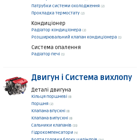
Патрубки системи охолодження
(2)
Прокладка термостату
(2)
Кондиціонер
Радіатор кондиціонера
(2)
Розширювальний клапан кондиціонера
(1)
Система опалення
Радіатор печі
(1)
Двигун і Система вихлопу
Деталі двигуна
Кільця поршневі
(8)
Поршня
(2)
Клапана впускні
(8)
Клапана випускні
(8)
Сальники клапанів
(15)
Гідрокомпенсатори
(4)
Болти головки блоку циліндрів