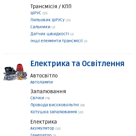
Трансмісія / КПП
ШРУС
(10)
Пильовик ШРУСу
(33)
Сальники
(2)
Датчик швидкості
(2)
Інші елементи трансмісії
(1)
Електрика та Освітлення
Автосвітло
Автолампи
Запалювання
Свічки
(78)
Провода високовольтні
(18)
Котушка запалювання
(20)
Електрика
Акумулятор
(10)
Генератор
(3)