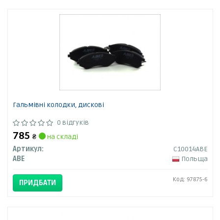
Гальмівні колодки, дискові
0 відгуків
785
₴
на складі
Артикул:
C10014ABE
ABE
Польща
Код: 97875-6
ПРИДБАТИ