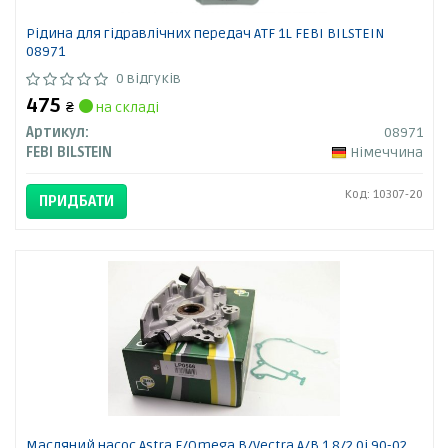
Рідина для гідравлічних передач ATF 1L FEBI BILSTEIN
08971
0 відгуків
475
₴
на складі
Артикул:
08971
FEBI BILSTEIN
Німеччина
Код: 10307-20
ПРИДБАТИ
Масляний насос Astra F/Omega B/Vectra A/B 1.8/2.0i 90-02