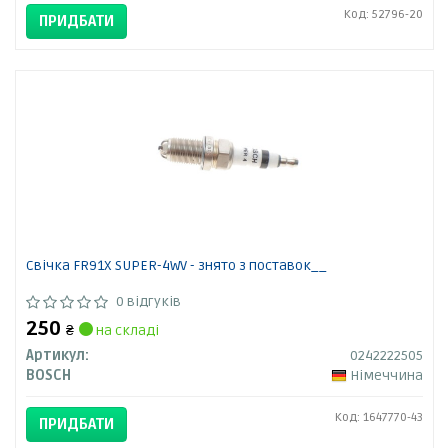
Код: 52796-20
ПРИДБАТИ
Свічка FR91X SUPER-4WV - знято з поставок__
0 відгуків
250
₴
на складі
Артикул:
0242222505
BOSCH
Німеччина
Код: 1647770-43
ПРИДБАТИ