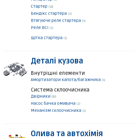
Стартер
(18)
Бендікс стартера
(2)
Втягуюче реле стартера
(4)
Реле ВСІ
(1)
Щітка стартера
(1)
Деталі кузова
Внутрішні елементи
Амортизатори капота/багажника
(4)
Система склоочисника
Двірники
(83)
Насос бачка омивача
(2)
Механізм склоочисника
(1)
Олива та автохімія