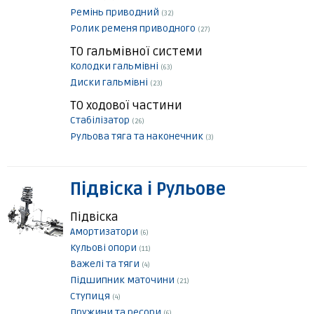
Ремінь приводний
(32)
Ролик ременя приводного
(27)
ТО гальмівної системи
Колодки гальмівні
(63)
Диски гальмівні
(23)
ТО ходової частини
Стабілізатор
(26)
Рульова тяга та наконечник
(3)
Підвіска і Рульове
Підвіска
Амортизатори
(6)
Кульові опори
(11)
Важелі та тяги
(4)
Підшипник маточини
(21)
Ступиця
(4)
Пружини та ресори
(6)