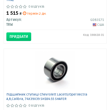
0 відгуків
1 515
₴
термін 2 дн.
Артикул:
GDB3171
TRW
США
Код: 198618-31
ПРИДБАТИ
Підшипник ступиці Chevrolett Lacetti/Opel Vectra
A,B,Calibra, 74X39X39 SH184.55 SHAFER
0 відгуків