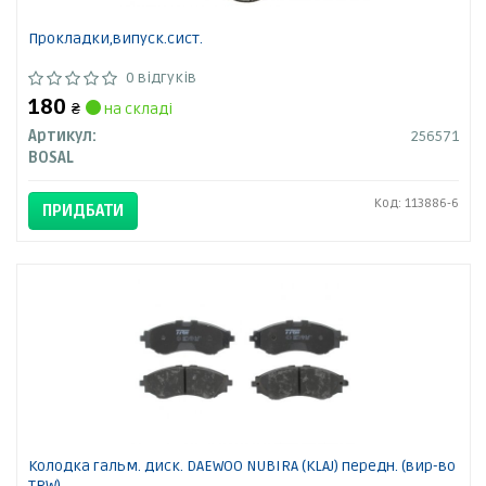
Прокладки,випуск.сист.
0 відгуків
180
₴
на складі
Артикул:
256571
BOSAL
Код: 113886-6
ПРИДБАТИ
Колодка гальм. диск. DAEWOO NUBIRA (KLAJ) передн. (вир-во
TRW)