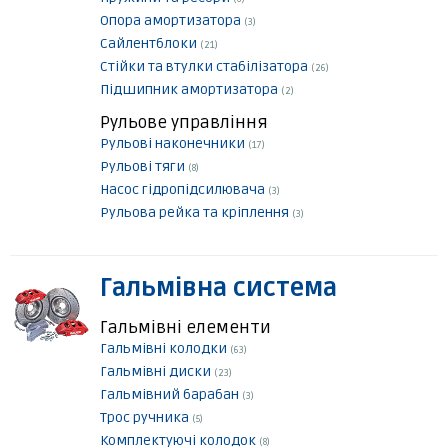
Опора амортизатора
(3)
Сайлентблоки
(21)
Стійки та втулки стабілізатора
(26)
Підшипник амортизатора
(2)
Рульове управління
Рульові наконечники
(17)
Рульові тяги
(8)
Насос гідропідсилювача
(3)
Рульова рейка та кріплення
(3)
Гальмівна система
Гальмівні елементи
Гальмівні колодки
(63)
Гальмівні диски
(23)
Гальмівний барабан
(3)
Трос ручника
(5)
Комплектуючі колодок
(8)