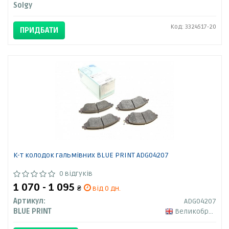
Solgy
Код: 3324517-20
ПРИДБАТИ
К-т колодок гальмівних BLUE PRINT ADG04207
0 відгуків
1 070 - 1 095
₴
від 0 дн.
Артикул:
ADG04207
BLUE PRINT
Великобританія