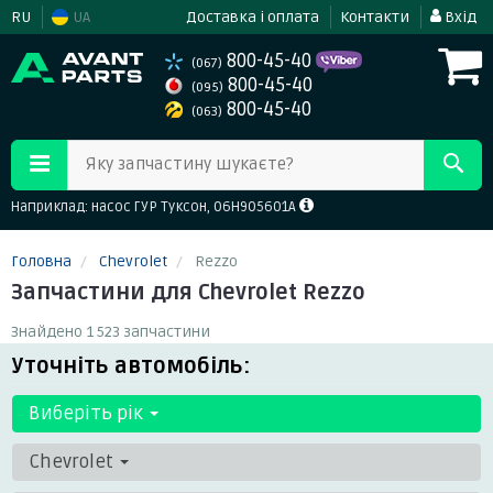
RU
UA
Доставка і оплата
Контакти
Вхід
800-45-40
(067)
800-45-40
(095)
800-45-40
(063)
Яку запчастину шукаєте?
Наприклад: насос ГУР Туксон, 06H905601A
Головна
Chevrolet
Rezzo
Запчастини для Chevrolet Rezzo
Знайдено 1 523 запчастини
Уточніть автомобіль:
Виберіть рік
Chevrolet