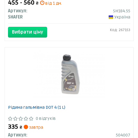
455 - 560
₴
від 1 дн.
Артикул:
SH184.55
SHAFER
Україна
Код: 267153
Вибрати ціну
Рідина гальмівна DOT 4 (1 L)
0 відгуків
335
₴
завтра
Артикул:
504007