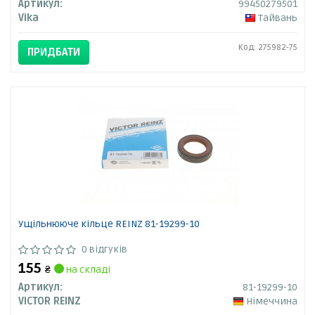
Артикул:
99450279501
Vika
Тайвань
Код: 275982-75
ПРИДБАТИ
Ущільнююче кільце REINZ 81-19299-10
0 відгуків
155
₴
на складі
Артикул:
81-19299-10
VICTOR REINZ
Німеччина