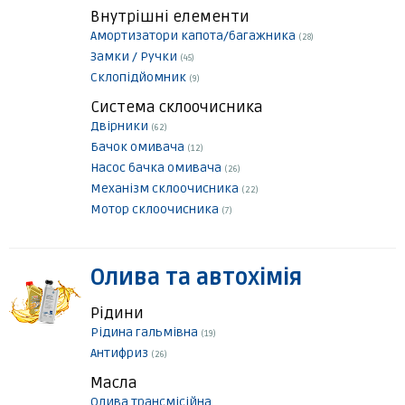
Внутрішні елементи
Амортизатори капота/багажника
(28)
Замки / Ручки
(45)
Склопідйомник
(9)
Система склоочисника
Двірники
(62)
Бачок омивача
(12)
Насос бачка омивача
(26)
Механізм склоочисника
(22)
Мотор склоочисника
(7)
Олива та автохімія
Рідини
Рідина гальмівна
(19)
Антифриз
(26)
Масла
Олива трансмісійна