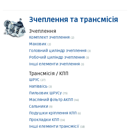
Зчеплення та трансмісія
Зчеплення
Комплект зчеплення
(2)
Маховик
(2)
Головний циліндр зчеплення
(3)
Робочий циліндр зчеплення
(3)
Інші елементи зчеплення
(3)
Трансмісія / КПП
ШРУС
(27)
Напіввісь
(3)
Пильовик ШРУСу
(79)
Масляний фільтр АКПП
(44)
Сальники
(9)
Подушки кріплення КПП
(6)
Прокладки КПП
(14)
Інші елементи трансмісії
(18)