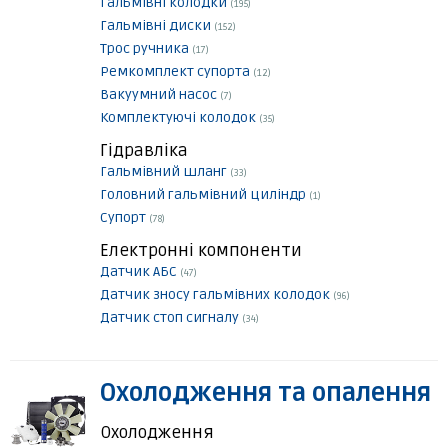
Гальмівні колодки
(195)
Гальмівні диски
(152)
Трос ручника
(17)
Ремкомплект супорта
(12)
Вакуумний насос
(7)
Комплектуючі колодок
(35)
Гідравліка
Гальмівний шланг
(33)
Головний гальмівний циліндр
(1)
Супорт
(78)
Електронні компоненти
Датчик АБС
(47)
Датчик зносу гальмівних колодок
(96)
Датчик стоп сигналу
(34)
Охолодження та опалення
Охолодження