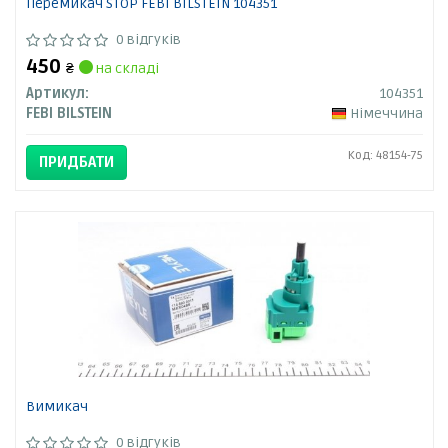
Перемикач STOP FEBI BILSTEIN 104351
0 відгуків
450
₴
на складі
Артикул:
104351
FEBI BILSTEIN
Німеччина
Код: 48154-75
ПРИДБАТИ
Вимикач
0 відгуків