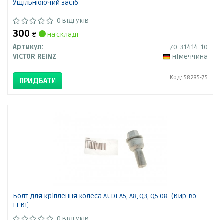
Ущільнюючий засіб
0 відгуків
300
₴
на складі
Артикул:
70-31414-10
VICTOR REINZ
Німеччина
Код: 58285-75
ПРИДБАТИ
Болт для кріплення колеса AUDI A5, A8, Q3, Q5 08- (Вир-во
FEBI)
0 відгуків