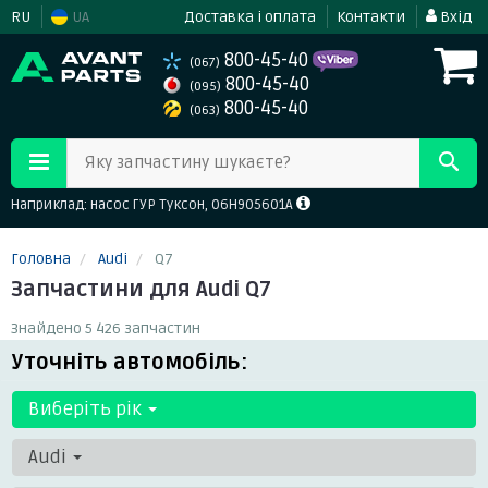
RU
UA
Доставка і оплата
Контакти
Вхід
800-45-40
(067)
800-45-40
(095)
800-45-40
(063)
Яку запчастину шукаєте?
Наприклад: насос ГУР Туксон, 06H905601A
Головна
Audi
Q7
Запчастини для Audi Q7
Знайдено 5 426 запчастин
Уточніть автомобіль:
Виберіть рік
Audi