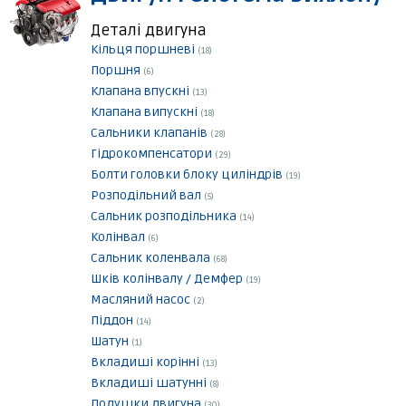
Деталі двигуна
Кільця поршневі
(18)
Поршня
(6)
Клапана впускні
(13)
Клапана випускні
(18)
Сальники клапанів
(28)
Гідрокомпенсатори
(29)
Болти головки блоку циліндрів
(19)
Розподільний вал
(5)
Сальник розподільника
(14)
Колінвал
(6)
Сальник коленвала
(68)
Шків колінвалу / Демфер
(19)
Масляний насос
(2)
Піддон
(14)
Шатун
(1)
Вкладиші корінні
(13)
Вкладиші шатунні
(8)
Подушки двигуна
(30)