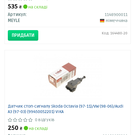
535
₴
на складі
Артикул:
1148900011
MEYLE
Німеччина
Код: 164480-20
ПРИДБАТИ
Датчик стоп-сигналу Skoda Octavia (97-11)/VW (98-06)/Audi
A3 (97-03) (99450052201) VIKA
0 відгуків
250
₴
на складі