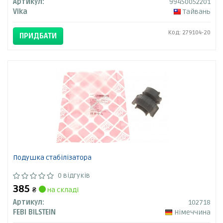
Артикул:
99450052201
Vika
Тайвань
Код: 279104-20
ПРИДБАТИ
Подушка стабілізатора
0 відгуків
385
₴
на складі
Артикул:
102718
FEBI BILSTEIN
Німеччина