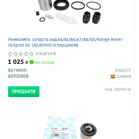
Ремкомпл. супорта зад A4/A5/A6/A7/A8/Q5/Range Rover
IV/Sprot 02- (42,8mm) (з поршнем)
0 відгуків
1 025
₴
на складі
Артикул:
D42257C
AUTOFREN
Іспанія
Код: 280744-19
ПРИДБАТИ