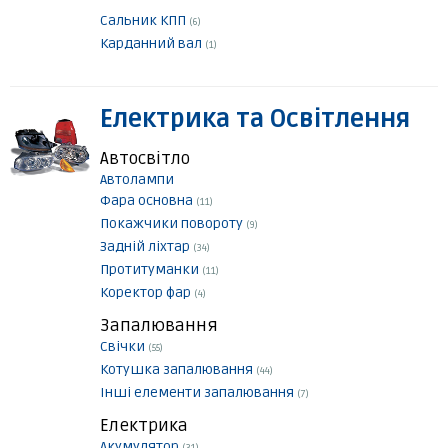
Сальник КПП
(6)
Карданний вал
(1)
Електрика та Освітлення
Автосвітло
Автолампи
Фара основна
(11)
Покажчики повороту
(9)
Задній ліхтар
(34)
Протитуманки
(11)
Коректор фар
(4)
Запалювання
Свічки
(55)
Котушка запалювання
(44)
Інші елементи запалювання
(7)
Електрика
Акумулятор