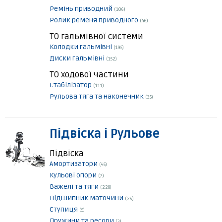
Ремінь приводний
(106)
Ролик ременя приводного
(46)
ТО гальмівної системи
Колодки гальмівні
(195)
Диски гальмівні
(152)
ТО ходової частини
Стабілізатор
(111)
Рульова тяга та наконечник
(35)
Підвіска і Рульове
Підвіска
Амортизатори
(45)
Кульові опори
(7)
Важелі та тяги
(228)
Підшипник маточини
(26)
Ступиця
(5)
Пружини та ресори
(3)