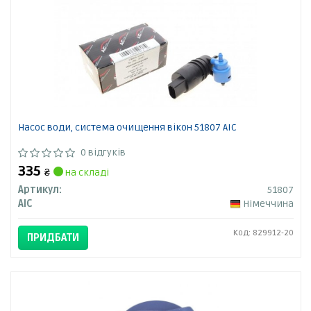
Насос води, система очищення вікон 51807 AIC
0 відгуків
335
₴
на складі
Артикул:
51807
AIC
Німеччина
Код: 829912-20
ПРИДБАТИ