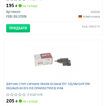
195
₴
на складі
Артикул:
40606
FEBI BILSTEIN
Німеччина
Код: 59653-75
ПРИДБАТИ
Датчик стоп-сигналу Skoda Octavia (97-11)/VW Golf (98-
06)/Audi A3 (01-03) (99450279501) VIKA
0 відгуків
205
₴
на складі