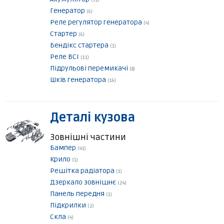
(31)
Генератор
(6)
Реле регулятор генератора
(4)
Стартер
(6)
Бендікс стартера
(1)
Реле ВСІ
(11)
Підрульові перемикачі
(8)
Шків генератора
(16)
Деталі кузова
Зовнішні частини
Бампер
(41)
Крило
(1)
Решітка радіатора
(1)
Дзеркало зовнішнє
(24)
Панель передня
(1)
Підкрилки
(2)
Скла
(4)