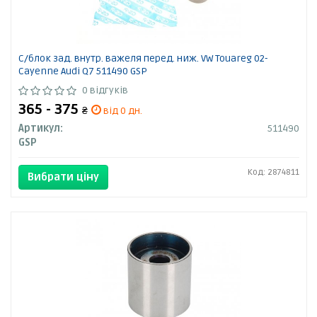
С/блок зад. внутр. важеля перед. ниж. VW Touareg 02-
Cayenne Audi Q7 511490 GSP
0 відгуків
365 - 375
₴
від 0 дн.
Артикул:
511490
GSP
Код: 2874811
Вибрати ціну