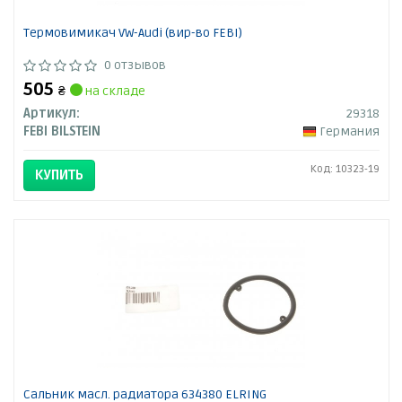
Термовимикач VW-Audi (вир-во FEBI)
0 отзывов
505
₴
на складе
Артикул:
29318
FEBI BILSTEIN
Германия
Код: 10323-19
КУПИТЬ
Сальник масл. радиатора 634380 ELRING