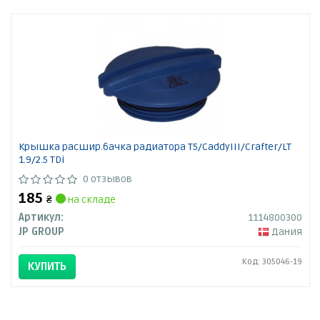
Крышка расшир.бачка радиатора T5/CaddyIII/Crafter/LT
1.9/2.5 TDi
0 отзывов
185
₴
на складе
Артикул:
1114800300
JP GROUP
Дания
Код: 305046-19
КУПИТЬ