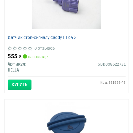
Датчик стоп-сигналу Caddy III 04 >
0 отзывов
555
₴
на складе
Артикул:
6DD008622731
HELLA
Код: 361996-46
КУПИТЬ