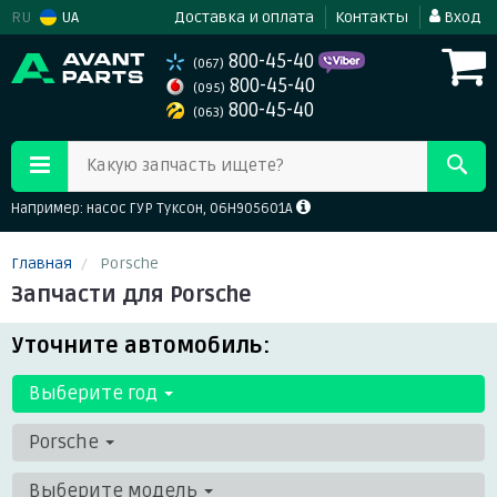
RU
UA
Доставка и оплата
Контакты
Вход
800-45-40
(067)
800-45-40
(095)
800-45-40
(063)
Какую запчасть ищете?
Например: насос ГУР Туксон, 06H905601A
Главная
Porsche
Запчасти для Porsche
Уточните автомобиль:
Выберите год
Porsche
Выберите модель