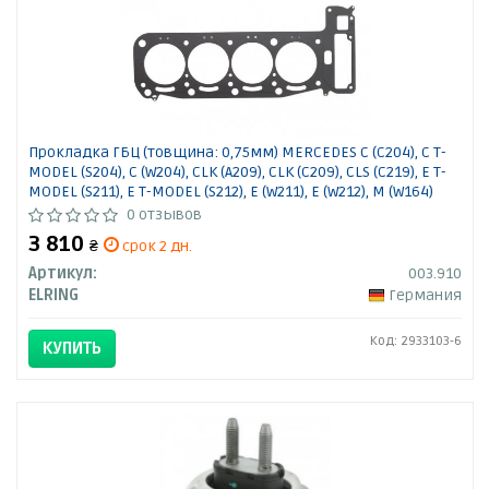
Прокладка ГБЦ (товщина: 0,75мм) MERCEDES C (C204), C T-
MODEL (S204), C (W204), CLK (A209), CLK (C209), CLS (C219), E T-
MODEL (S211), E T-MODEL (S212), E (W211), E (W212), M (W164)
6.2/6.3 01.06-
0 отзывов
3 810
₴
срок 2 дн.
Артикул:
003.910
ELRING
Германия
Код: 2933103-6
КУПИТЬ