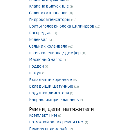
(9)
Клапана выпускные
(8)
Сальники клапанов
(34)
Гидрокомпенсаторы
(10)
Болты головки блока цилиндров
(10)
Распредвал
(2)
Коленвал
(6)
Сальник коленвала
(42)
Шкив коленвала / Демфер
(17)
Масляный насос
(5)
Поддон
(7)
Шатун
(1)
Вкладыши коренные
(15)
Вкладыши шатунные
(13)
Подушки двигателя
(9)
Направляющая клапанов
(5)
Ремни, цепи, натяжители
Комплект ГРМ
(8)
Натяжной ролик ремня ГРМ
(1)
Ремень приводной
(62)