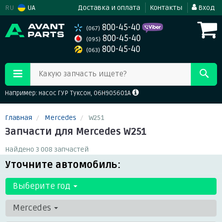
RU
UA
Доставка и оплата
Контакты
Вход
800-45-40
(067)
800-45-40
(095)
800-45-40
(063)
Какую запчасть ищете?
Например: насос ГУР Туксон, 06H905601A
Главная
Mercedes
W251
Запчасти для Mercedes W251
Найдено 3 008 запчастей
Уточните автомобиль:
Выберите год
Mercedes