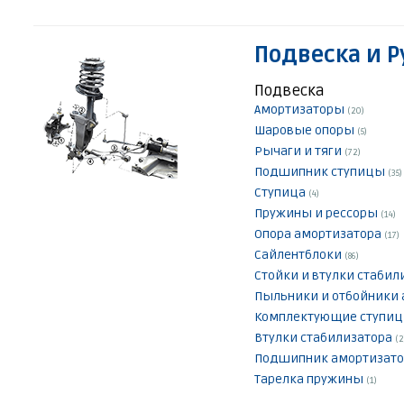
Подвеска и Р
Подвеска
Амортизаторы
(20)
Шаровые опоры
(5)
Рычаги и тяги
(72)
Подшипник ступицы
(35)
Ступица
(4)
Пружины и рессоры
(14)
Опора амортизатора
(17)
Сайлентблоки
(86)
Стойки и втулки стаби
Пыльники и отбойники
Комплектующие ступи
Втулки стабилизатора
(2
Подшипник амортизат
Тарелка пружины
(1)