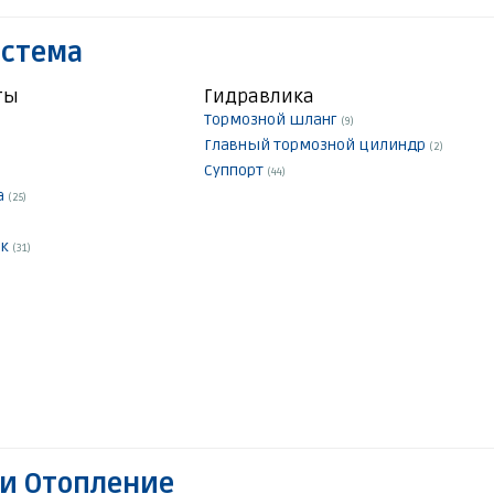
истема
ты
Гидравлика
Тормозной шланг
(9)
Главный тормозной цилиндр
(2)
Суппорт
(44)
а
(25)
ок
(31)
и Отопление