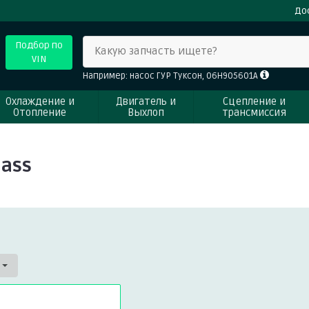
До
Подбор по
Какую запчасть ищете?
VIN
Например: насос ГУР Туксон, 06H905601A
Охлаждение и
Двигатель и
Сцепление и
Отопление
Выхлоп
трансмиссия
lass
s