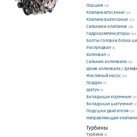
Поршня
(35)
Клапана впускные
(14)
Клапана выпускные
(12)
Сальники клапанов
(28)
Гидрокомпенсаторы
(10)
Болты головки блока ц
Распредвал
(5)
Коленвал
(5)
Сальник коленвала
(52)
Шкив коленвала / Демф
Масляный насос
(13)
Поддон
(7)
Шатун
(5)
Вкладыши коренные
(37
Вкладыши шатунные
(2
Подушки двигателя
(13)
Направляющая клапан
Турбины
Турбина
(5)