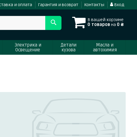
ставка и оплата
Гарантия и возврат
Контакты
Вход
В вашей корзине
0 товаров
на
0 ₴
Электрика и
Детали
Масла и
Освещение
кузова
автохимия