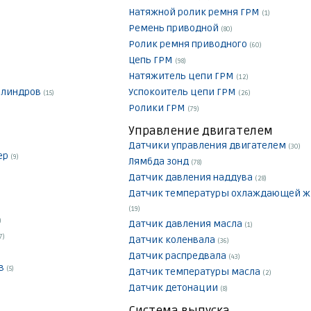
Натяжной ролик ремня ГРМ
(1)
Ремень приводной
(80)
Ролик ремня приводного
(60)
Цепь ГРМ
(98)
Натяжитель цепи ГРМ
(12)
илиндров
Успокоитель цепи ГРМ
(15)
(26)
Ролики ГРМ
(79)
Управление двигателем
Датчики управления двигателем
(30)
ер
(9)
Лямбда зонд
(78)
Датчик давления наддува
(28)
Датчик температуры охлаждающей ж
(19)
)
Датчик давления масла
(1)
7)
Датчик коленвала
(36)
Датчик распредвала
(43)
ов
(5)
Датчик температуры масла
(2)
Датчик детонации
(8)
Система выпуска