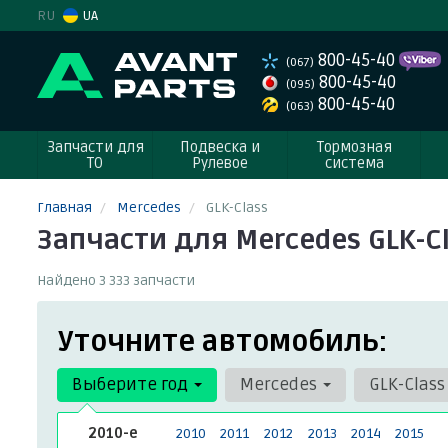
RU
UA
800-45-40
(067)
800-45-40
(095)
800-45-40
(063)
Запчасти для
Подвеска и
Тормозная
ТО
Рулевое
система
Главная
Mercedes
GLK-Class
Запчасти для Mercedes GLK-C
Найдено 3 333 запчасти
Уточните автомобиль:
Выберите год
Mercedes
GLK-Clas
2010-е
2010
2011
2012
2013
2014
2015