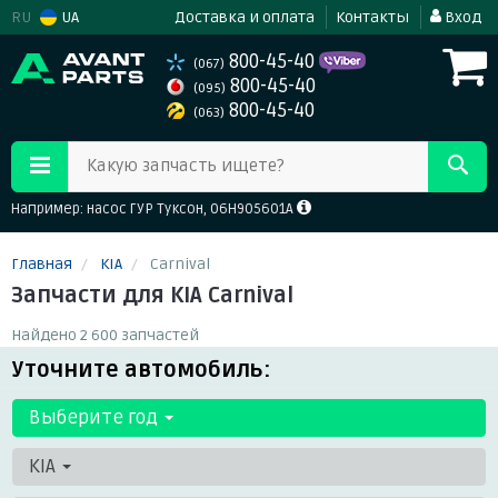
RU
UA
Доставка и оплата
Контакты
Вход
800-45-40
(067)
800-45-40
(095)
800-45-40
(063)
Какую запчасть ищете?
Например: насос ГУР Туксон, 06H905601A
Главная
KIA
Carnival
Запчасти для KIA Carnival
Найдено 2 600 запчастей
Уточните автомобиль:
Выберите год
KIA