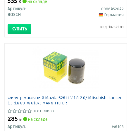
535
₴
на складе
Артикул:
0986452042
BOSCH
Германия
Код: 147341-43
КУПИТЬ
Фильтр масляный Mazda 626 II-V 1.8-2.0/ Mitsubishi Lancer
1.3-1.8 89- W 610/3 MANN-FILTER
0 отзывов
285
₴
на складе
Артикул:
W6103