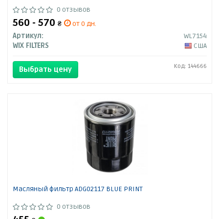
0 отзывов
560 - 570
₴
от 0 дн.
Артикул:
WL7154
WIX FILTERS
США
Код: 144666
Выбрать цену
Масляный фильтр ADG02117 BLUE PRINT
0 отзывов