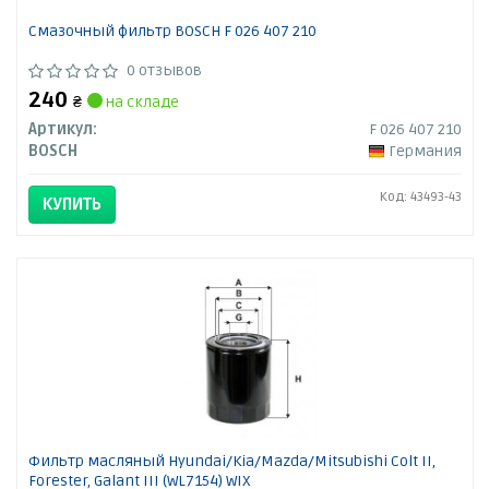
Смазочный фильтр BOSCH F 026 407 210
0 отзывов
240
₴
на складе
Артикул:
F 026 407 210
BOSCH
Германия
Код: 43493-43
КУПИТЬ
Фильтр масляный Hyundai/Kia/Mazda/Mitsubishi Colt II,
Forester, Galant III (WL7154) WIX