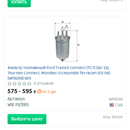
Код: 33120-75
КУПИТЬ
Фильтр топливный Ford Transit Connect (TC7) (02-13),
Tourneo Connect, Mondeo III/Hyundai Terracan (01-06)
(WF8268) WIX
0 отзывов
575 - 595
₴
от 0 дн.
Артикул:
WF8268
WIX FILTERS
США
Код: 156120
Выбрать цену