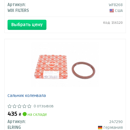
Артикул:
WF8268
WIX FILTERS
США
Код: 156120
Выбрать цену
Сальник коленвала
0 отзывов
435
₴
на складе
Артикул:
247290
ELRING
Германия