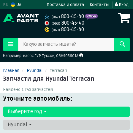
RU
UA
Доставка и оплата
Контакты
Вход
800-45-40
(067)
800-45-40
(095)
800-45-40
(063)
Какую запчасть ищете?
Например: насос ГУР Туксон, 06H905601A
Главная
Hyundai
Terracan
Запчасти для Hyundai Terracan
Найдено 1 745 запчастей
Уточните автомобиль:
Выберите год
Hyundai