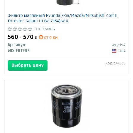
Фильтр масляный Hyundai/Kia/Mazda/Mitsubishi Colt II,
Forester, Galant III (WL7154) WIX
0 отзывов
560 - 570
₴
от 0 дн.
Артикул:
WL7154
WIX FILTERS
США
Код: 144666
Выбрать цену