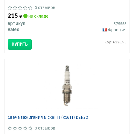
0 отзывов
215
₴
на складе
Артикул:
575555
Valeo
Франция
Код: 62267-6
КУПИТЬ
Свеча зажигания Nickel TT (K16TT) DENSO
0 отзывов