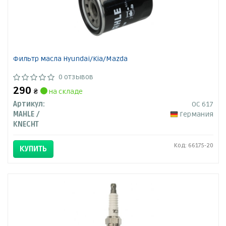
Фильтр масла Hyundai/Kia/Mazda
0 отзывов
290
₴
на складе
Артикул:
OC 617
MAHLE /
Германия
KNECHT
Код: 66175-20
КУПИТЬ