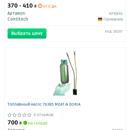
370 - 410
₴
от 0 дн.
Артикул:
4PK845
Contitech
Германия
Код: 18207
Выбрать цену
Топливный насос 76385 MEAT & DORIA
0 отзывов
700
₴
на складе