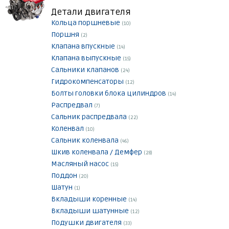
Детали двигателя
Кольца поршневые
(10)
Поршня
(2)
Клапана впускные
(14)
Клапана выпускные
(15)
Сальники клапанов
(24)
Гидрокомпенсаторы
(12)
Болты головки блока цилиндров
(14)
Распредвал
(7)
Сальник распредвала
(22)
Коленвал
(10)
Сальник коленвала
(46)
Шкив коленвала / Демфер
(28)
Масляный насос
(15)
Поддон
(20)
Шатун
(1)
Вкладыши коренные
(14)
Вкладыши шатунные
(12)
Подушки двигателя
(33)