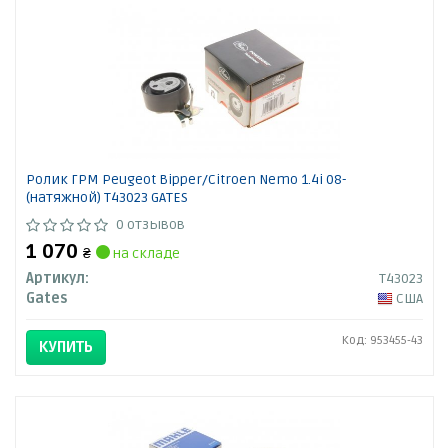
Ролик ГРМ Peugeot Bipper/Citroen Nemo 1.4i 08-
(натяжной) T43023 GATES
0 отзывов
1 070
₴
на складе
Артикул:
T43023
Gates
США
Код: 953455-43
КУПИТЬ