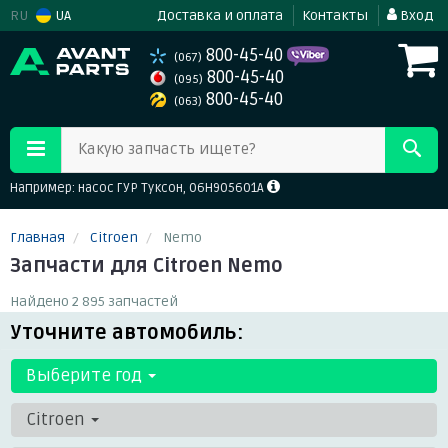
RU
UA
Доставка и оплата
Контакты
Вход
800-45-40
(067)
800-45-40
(095)
800-45-40
(063)
Какую запчасть ищете?
Например: насос ГУР Туксон, 06H905601A
Главная
Citroen
Nemo
Запчасти для Citroen Nemo
Найдено 2 895 запчастей
Уточните автомобиль:
Выберите год
Citroen