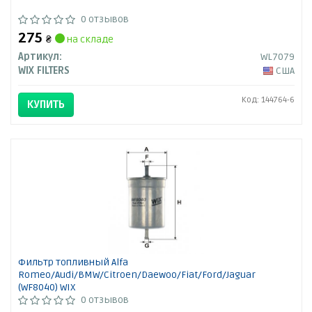
0 отзывов
275
₴
на складе
Артикул:
WL7079
WIX FILTERS
США
Код: 144764-6
КУПИТЬ
Фильтр топливный Alfa
Romeo/Audi/BMW/Citroen/Daewoo/Fiat/Ford/Jaguar
(WF8040) WIX
0 отзывов