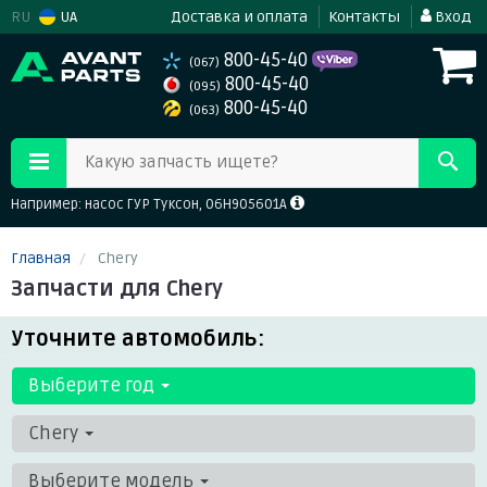
RU
UA
Доставка и оплата
Контакты
Вход
800-45-40
(067)
800-45-40
(095)
800-45-40
(063)
Какую запчасть ищете?
Например: насос ГУР Туксон, 06H905601A
Главная
Chery
Запчасти для Chery
Уточните автомобиль:
Выберите год
Chery
Выберите модель