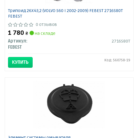
Трипоид 26X43,2 (VOLVO S60 I 2002-2009) FEBEST 2716S80T
FEBEST
0 отзывов
1 780
₴
на складе
Артикул:
2716S80T
FEBEST
Код: 560758-19
КУПИТЬ
Элемент системы омывателя