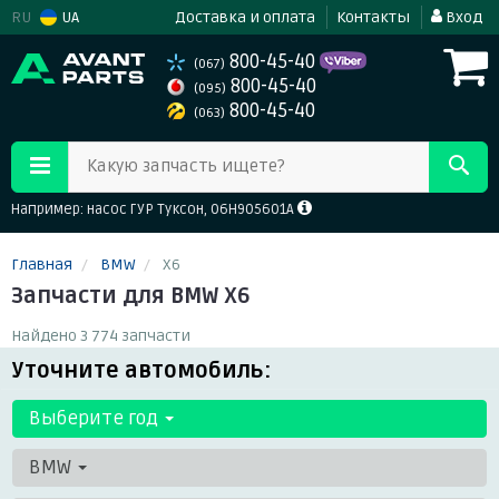
RU
UA
Доставка и оплата
Контакты
Вход
800-45-40
(067)
800-45-40
(095)
800-45-40
(063)
Какую запчасть ищете?
Например: насос ГУР Туксон, 06H905601A
Главная
BMW
X6
Запчасти для BMW X6
Найдено 3 774 запчасти
Уточните автомобиль:
Выберите год
BMW