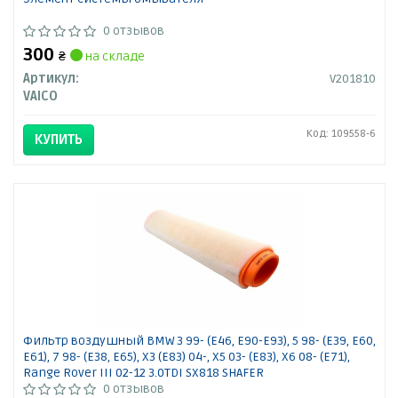
0 отзывов
300
₴
на складе
Артикул:
V201810
VAICO
Код: 109558-6
КУПИТЬ
Фильтр воздушный BMW 3 99- (E46, E90-E93), 5 98- (E39, E60,
E61), 7 98- (E38, E65), X3 (E83) 04-, X5 03- (E83), X6 08- (E71),
Range Rover III 02-12 3.0TDI SX818 SHAFER
0 отзывов