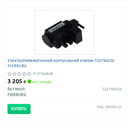
Електропневматичний контрольний клапан 722796010
PIERBURG
0 отзывов
3 205
₴
на складе
Артикул:
722796010
PIERBURG
Код: 166956-20
КУПИТЬ