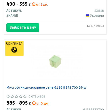
490 - 555
₴
от 1 дн.
Артикул:
SX818
SHAFER
Украина
Код: 429893
Выбрать цену
Оригинал
Многофункциональное реле 61 36 8 373 700 BMW
0 отзывов
885 - 895
₴
от 0 дн.
Артикул:
61368373700