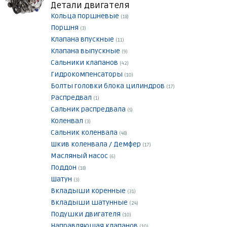
Детали двигателя
Кольца поршневые
(18)
Поршня
(3)
Клапана впускные
(11)
Клапана выпускные
(9)
Сальники клапанов
(42)
Гидрокомпенсаторы
(10)
Болты головки блока цилиндров
(17)
Распредвал
(1)
Сальник распредвала
(5)
Коленвал
(3)
Сальник коленвала
(48)
Шкив коленвала / Демфер
(17)
Масляный насос
(6)
Поддон
(18)
Шатун
(3)
Вкладыши коренные
(31)
Вкладыши шатунные
(24)
Подушки двигателя
(10)
Направляющая клапанов
(10)