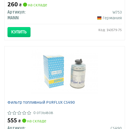
260
₴
на складе
Артикул:
W753
MANN
Германия
Код: 143579-75
КУПИТЬ
Фильтр топливный PURFLUX CS490
0 отзывов
555
₴
на складе
Артикул:
CS490