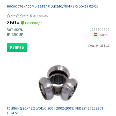
Насос стеклоомывателя Ducato/JUMPER/Boxer 02-06
0 отзывов
260
₴
на складе
Артикул:
1198500200
JP GROUP
Дания
Код: 344251-19
КУПИТЬ
Трипоид 26X43,2 (VOLVO S60 I 2002-2009) FEBEST 2716S80T
FEBEST