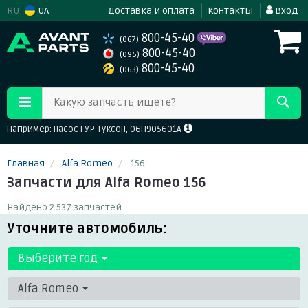
RU
UA
Доставка и оплата
Контакты
Вход
800-45-40
(067)
800-45-40
(095)
800-45-40
(063)
Какую запчасть ищете?
Например: насос ГУР Туксон, 06H905601A
Главная
Alfa Romeo
156
Запчасти для Alfa Romeo 156
Найдено 2 537 запчастей
Уточните автомобиль:
Выберите год
Alfa Romeo