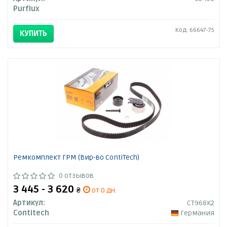
Purflux
Код: 66647-75
КУПИТЬ
Ремкомплект ГРМ (Вир-во ContiTech)
0 отзывов
3 445 - 3 620
₴
от 0 дн.
Артикул:
CT968K2
Contitech
Германия