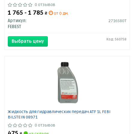
0 отзывов
1 765 - 1 785
₴
от 0 дн.
Артикул:
2716S80T
FEBEST
Код: 560758
Выбрать цену
Жидкость для гидравлических передач ATF 1L FEBI
BILSTEIN 08971
0 отзывов
475
₴
на складе